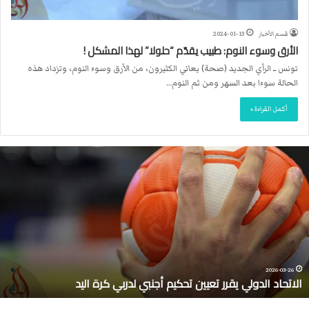
قسم الأخبار
2024-01-13
الأرق وسوء النوم: طبيب يقدّم “حلولا” لهذا المشكل !
تونس ــ الرأي الجديد (صحة) يعاني الكثيرون، من الأرق وسوء النوم، وتزداد هذه
الحالة سوءا بعد السهر ومن ثم النوم…
أكمل القراءة »
ا
ل
ا
ت
ح
ا
د
ا
ل
2026-03-26
الاتحاد الدولي يقرر تعيين تحكيم أجنبي لدربي كرة اليد
د
و