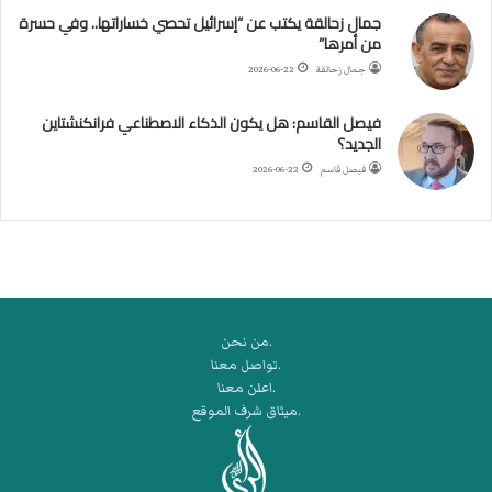
جمال زحالقة يكتب عن “إسرائيل تحصي خساراتها.. وفي حسرة
د
من أمرها”
ر
ب
جمال زحالقة
2026-06-22
ي
ك
فيصل القاسم: هل يكون الذكاء الاصطناعي فرانكنشتاين
ر
الجديد؟
ة
فيصل قاسم
2026-06-22
ا
ل
ي
د
.من نحن
.تواصل معنا
.اعلن معنا
.ميثاق شرف الموقع