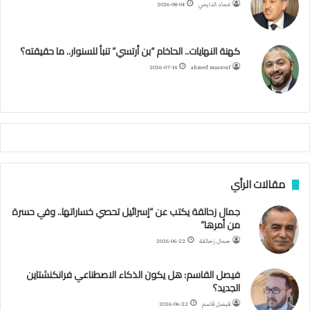
عماد الدايمي
2026-08-04
ي
و
ر
و
ق
ر
ا
ي
ن
ك
ب
ر
ا
ب
كهنة النهايات.. الحاخام “بن أرتسي” تنبأ للسنوار.. ما حقيقته؟
ت
ح
ا
م
2026-07-14
ahmed maarouf
ك
ي
م
م
أ
ج
ن
ب
مقالات الرأي
ي
ل
جمال زحالقة يكتب عن “إسرائيل تحصي خساراتها.. وفي حسرة
د
من أمرها”
ر
ب
جمال زحالقة
2026-06-22
ي
ك
فيصل القاسم: هل يكون الذكاء الاصطناعي فرانكنشتاين
ر
الجديد؟
ة
فيصل قاسم
2026-06-22