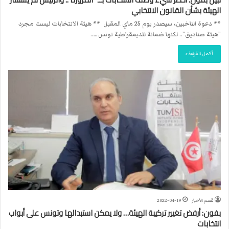
الهيئة بشأن القانون الانتخابي
** دعوة الناخبين، سيصدر يوم 25 ماي المقبل ** هيئة الانتخابات ليست مجرد
”هيئة صناديق”.. لكنها ضمانة للديمقراطية تونس ــ…
أكمل القراءة »
قسم الأخبار
2022-04-19
بفون: أرفض تغيير تركيبة الهيئة… ولا يمكن استبدالها وتونس على أبواب
انتخابات