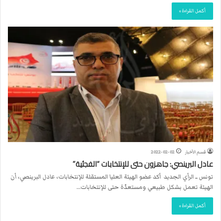
أكمل القراءة »
قسم الأخبار
2022-02-02
عادل البرينصي: جاهزون حتى للإنتخابات “الفجئية”
تونس ــ الرأي الجديد أكد عضو الهيئة العليا المستقلة للإنتخابات، عادل البرينصي، أن
الهيئة تعمل بشكل طبيعي ومستعدّة حتى للإنتخابات…
أكمل القراءة »