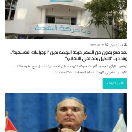
قسم الأخبار
2023-02-05
بعد منع بفون من السفر: حركة النهضة تدين “الإجراءات التعسفية”..
وتندد بــ “التنكيل بمخالفي الانقلاب”
تونس ــ الرأي الجديد أعربت حركة النهضة، عن تضامنها الكامل مع ما وصفته بــ
“الرئيس الشرعي للهيئة العليا المستقلة للانتخابات”،…
أكمل القراءة »