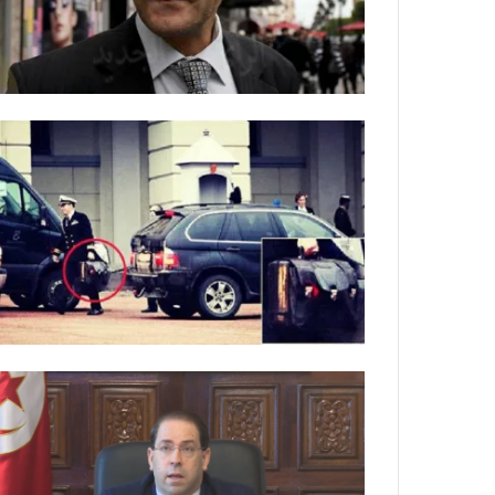
ي
ص
ا
ب
ف
ي
ا
ل
أ
ر
ب
ط
ة
ا
ل
م
ت
ق
ا
ط
ع