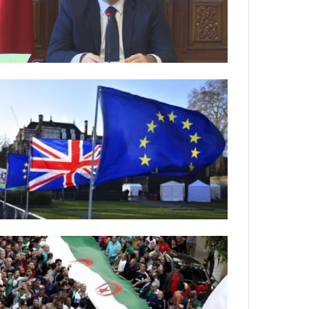
ة
ل
ر
ك
ب
ت
ه