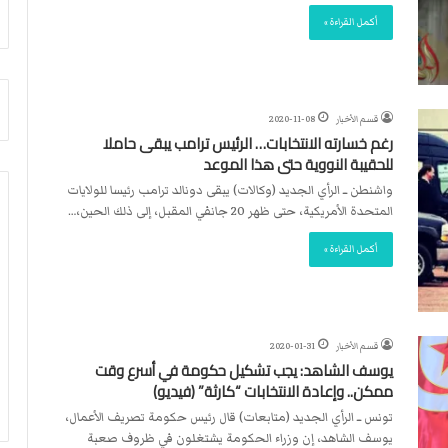
أ
م
أكمل القراءة »
ق
أ
ص
ج
ى
ن
.
ب
.
ي
قسم الأخبار
2020-11-08
و
ل
رغم خسارته الانتخابات… الرئيس ترامب يبقى حاملا
ش
د
للحقيبة النووية حتى هذا الموعد
ه
ر
واشنطن ــ الرأي الجديد (وكالات) يبقى دونالد ترامب رئيسا للولايات
د
ب
المتحدة الأمريكية، حتى ظهر 20 جانفي المقبل، إلى ذلك الحين،…
ا
ي
ء
ك
أكمل القراءة »
ب
ر
ر
ة
ص
ا
ا
ل
ص
ي
قسم الأخبار
2020-01-31
ا
د
يوسف الشاهد: يجب تشكيل حكومة في أسرع وقت
ل
ممكن.. وإعادة الانتخابات “كارثة” (فيديو)
ا
تونس ــ الرأي الجديد (متابعات) قال رئيس حكومة تصريف الأعمال،
ح
يوسف الشاهد، إن وزراء الحكومة يشتغلون في ظروف صعبة