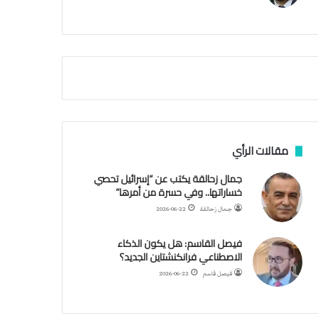
م
ي
ة
ا
ل
س
ف
ن
ف
ي
م
مقالات الرأي
ض
ي
جمال زحالقة يكتب عن “إسرائيل تحصي
ق
خساراتها.. وفي حسرة من أمرها”
ه
جمال زحالقة
2026-06-22
ر
م
فيصل القاسم: هل يكون الذكاء
ز
الاصطناعي فرانكنشتاين الجديد؟
فيصل قاسم
2026-06-22