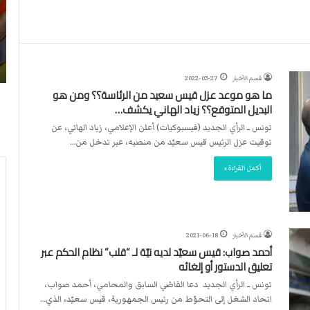
ن
ا
4
د
2026-07-23
آ
ا
لأربطة
أكثر من 4 آلاف مستوطن يقتحمون الأقصى..
ل
ل
وشهداء برصاص الاحتلال
ا
د
قسم الأخبار
2022-03-27
ف
و
ما هو موعد عزل قيس سعيد من الرئاسة؟؟ ومن هو
م
ل
البديل المتوقع؟؟ زياد الهاني يكشف…
س
ي
ت
ي
تونس ــ الرأي الجديد (فيسبوكيات) أعلن الإعلامي، زياد الهاني، عن
و
ق
توقيت عزل الرئيس قيس سعيّد من منصبه، عبر تدخل من…
ط
ر
أكمل القراءة »
ن
ر
ي
ت
ق
ع
ت
ي
ح
ي
قسم الأخبار
2021-06-18
م
ن
أحمد صواب: قيس سعيّد لديه نيّة لـ “قلب” نظام الحكم عبر
و
ت
تعليق الدستور أو إلغائه
ن
ح
تونس ــ الرأي الجديد دعا القاضي السابق والمحامي، أحمد صواب،
ا
ك
اتحاد الشغل إلى التحوّط من رئيس الجمهورية، قيس سعيّد، الذي…
ل
ي