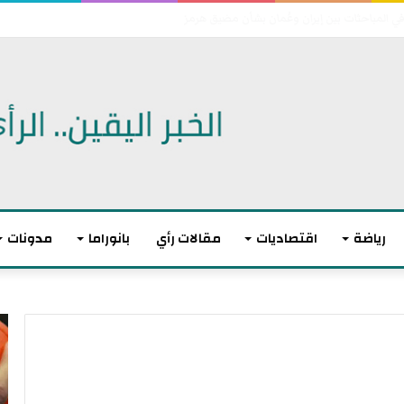
 اتفاقية دفاع مشترك
رياضة
اقتصاديات
مقالات رأي
بانوراما
مدونات
أ
ا
ك
ل
ث
ا
ر
ت
م
ح