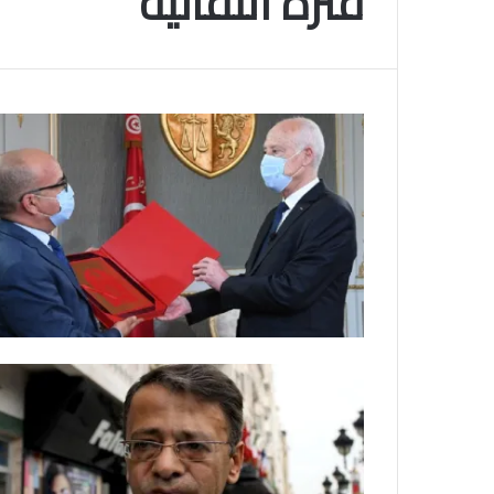
فترة انتقالية
م
و
2025-11-10
س
انتهى موسم البلايلي… الجزائري يصاب في ا
م
المتقاطعة لركبته
ا
ل
ب
ل
ا
ي
ل
ي
…
ا
ل
ج
ز
ا
ئ
ر
ي