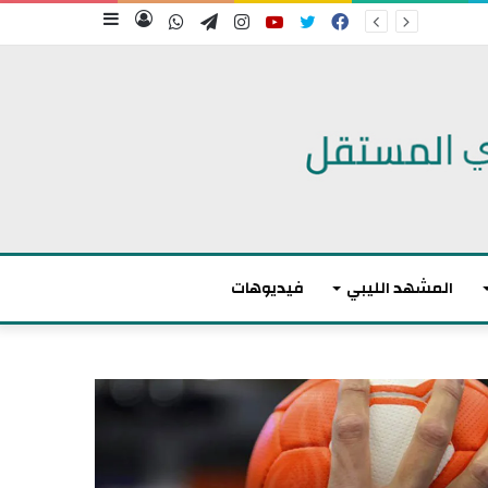
فيسبوك
تويتر
يوتيوب
انستقرام
تيلقرام
واتساب
تسجيل
إضافة
الدخول
عمود
جانبي
المشهد الليبي
فيديوهات
م
ا
ك
ر
و