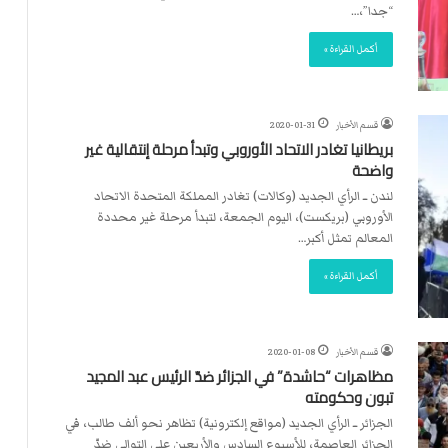
ت
“جدا”،…
ل
ا
أكمل القراءة »
ل
قسم الأخبار
2020-01-31
بريطانيا تغادر الاتحاد الأوروبي وتبدأ مرحلة إنتقالية غير
واضحة
لندن ــ الرأي الجديد (وكالات) تغادر المملكة المتحدة الاتحاد
الأوروبي (بريكست)، اليوم الجمعة، لتبدأ مرحلة غير محددة
المعالم تمثل أكبر…
أكمل القراءة »
قسم الأخبار
2020-01-08
مظاهرات “حاشدة” في الجزائر ضدّ الرئيس عبد المجيد
تبون وحكومته
الجزائر ــ الرأي الجديد (مواقع إلكترونية) تظاهر نحو ألف طالب، في
الجزائر العاصمة، للأسبوع السادس والأربعين على التوالي ضدّ