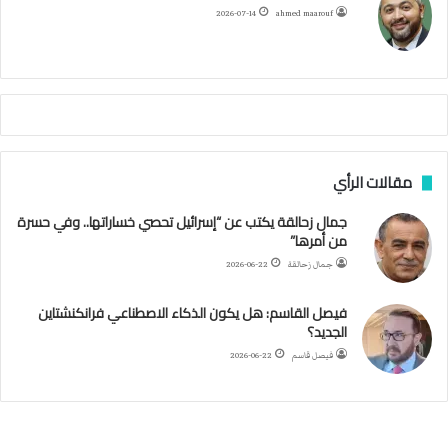
ح
ا
م
2026-07-14
ahmed maarouf
م
ا
م
ي
ة
ا
ل
س
مقالات الرأي
ف
ن
جمال زحالقة يكتب عن “إسرائيل تحصي خساراتها.. وفي حسرة
ف
من أمرها”
ي
م
جمال زحالقة
2026-06-22
ض
ي
فيصل القاسم: هل يكون الذكاء الاصطناعي فرانكنشتاين
ق
الجديد؟
ه
فيصل قاسم
2026-06-22
ر
م
ز