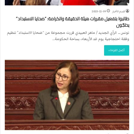
قسم الأخبار
2025-12-09
طالبوا بتفعيل مقررات هيئة الحقيقة والكرامة: “ضحايا الاستبداد”
يحتجّون
تونس ــ الرأي الجديد / ماهر العبيدي قررت مجموعة من “ضحايا الاستبداد” تنظيم
وقفة احتجاجية يوم غد الأربعاء، بساحة الحكومة…
أكمل القراءة »