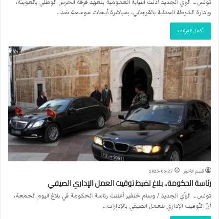
تونس ــ الرأي الجديد أذنت النيابة العمومية بتعهد فرقة الحرس الوطني بالعوينة،
وإدارة الشرطة العدلية بالقرجاني، بمباشرة أبحاث موسعة ضد…
أكمل القراءة »
قسم الأخبار
2025-06-27
رئاسة الحكومة.. بلاغ لضبط توقيت العمل الإداري الصيفي
تونس ــ الرأي الجديد / وسام خنفير أعلنت رئاسة الحكومة في بلاغ اليوم الجمعة،
أنّ التّوقيت الإداري للعمل الصيفي بالإدارات…