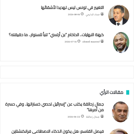
ل
ب
ت
ي
ت
ق
س
التغيير في تونس ليس تهديدا لأشقائها
ف
عماد الدايمي
2026-08-04
ا
و
ر
و
ق
ر
ا
ئ
ه
ك
ب
ر
ا
ب
كهنة النهايات.. الحاخام “بن أرتسي” تنبأ للسنوار.. ما حقيقته؟
ا
ح
ا
م
2026-07-14
ahmed maarouf
م
ا
م
ي
ة
ا
ل
س
مقالات الرأي
ف
ن
جمال زحالقة يكتب عن “إسرائيل تحصي خساراتها.. وفي حسرة
ف
من أمرها”
ي
م
جمال زحالقة
2026-06-22
ض
ي
فيصل القاسم: هل يكون الذكاء الاصطناعي فرانكنشتاين