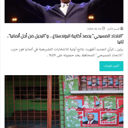
قسم الأخبار
2025-02-24
“الاتحاد المسيحي” يحصد أكثرية البوندستاغ… و”البديل من أجل ألمانيا”..
ثانيا
برلين ــ الرأي الجديد أظهرت نتائج أولية للانتخابات التشريعية في ألمانيا فوز حزب
“الاتحاد المسيحي” المحافظ بعد حصوله على 29%…
أكمل القراءة »