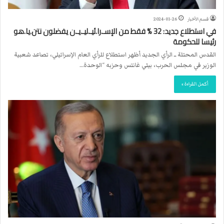
قسم الأخبار
2024-01-26
في استطلاع جديد: 32 % فقط من الإسـ.را.ئيـ.ليـ.يـ.ن يفضلون نتن.يا.هو
رئيسا للحكومة
القدس المحتلة ــ الرأي الجديد أظهر استطلاع للرأي العام الإسرائيلي، تصاعد شعبية
الوزير في مجلس الحرب، بيني غانتس وحزبه “الوحدة…
أكمل القراءة »