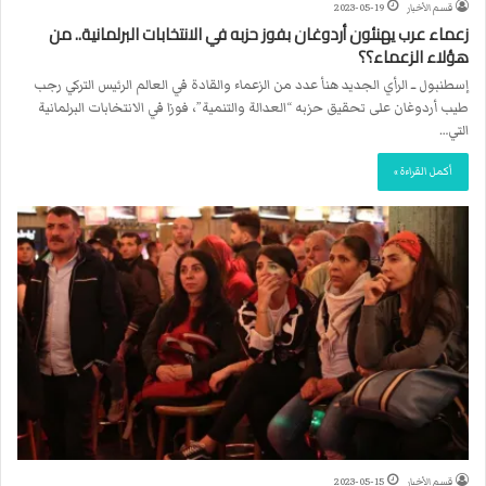
قسم الأخبار
2023-05-19
زعماء عرب يهنئون أردوغان بفوز حزبه في الانتخابات البرلمانية.. من
هؤلاء الزعماء؟؟
إسطنبول ــ الرأي الجديد هنأ عدد من الزعماء والقادة في العالم الرئيس التركي رجب
طيب أردوغان على تحقيق حزبه “العدالة والتنمية”، فوزا في الانتخابات البرلمانية
التي…
أكمل القراءة »
قسم الأخبار
2023-05-15