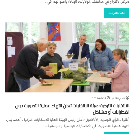
مراكز الاقتراع في مختلف الولايات، للإدلاء بأصواتهم في…
أكمل القراءة »
قسم الأخبار
2023-05-14
الانتخابات التركية: هيئة الانتخابات تعلن انتهاء عملية التصويت دون
اضطرابات أو مشاكل
أنقرة ــ الرأي الجديد (الأناضول) أعلن رئيس الهيئة العليا للانتخابات التركية، أحمد ينار،
انتهاء عملية التصويت في الانتخابات الرئاسية والبرلمانية…