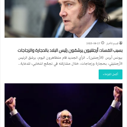
قسم الأخبار
2025-08-27
بسبب الفساد: أرجنتنيون يرشقون رئيس البلاد بالحجارة والزجاجات
بيونس أيرس (الأرجنتين) ــ الرأي الجديد قام متظاهرون اليوم، برشق الرئيس
الأرجنتيني، بحجارة وزجاجات، خلال مشاركته في تجمّع انتخابي، للدعاية…
أكمل القراءة »