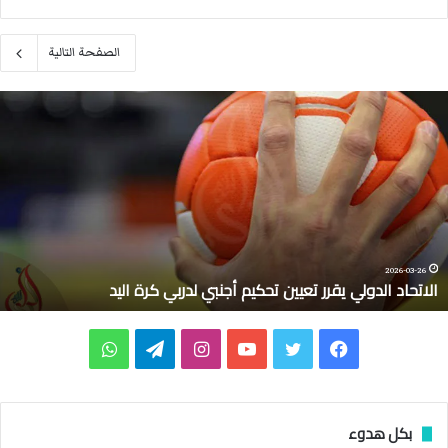
الصفحة التالية
م
ا
ك
ر
و
ن
:
ع
ل
2026-03-10
ماكرون: على فرنسا وحلفائها حماية السفن في مضي
ى
ف
ر
ف
ت
ي
ا
ت
و
ن
س
ي
و
و
ن
ي
ا
ا
و
س
ي
ت
س
ل
ت
بكل هدوء
ح