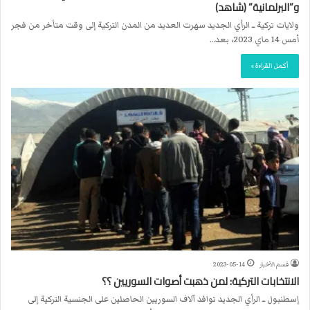
و”البرلمانية” (شاهد)
ولايات تركية ــ الرأي الجديد سهرت العديد من المدن التركية إلى وقت متأخر من فجر
أمس 14 ماي 2023، بعد…
أكمل القراءة »
قسم الأخبار
2023-05-14
الانتخابات التركية: لمن ذهبت أصوات السوريين ؟؟
إسطنبول ــ الرأي الجديد توافد آلاف السوريين الحاصلين على الجنسية التركية إلى