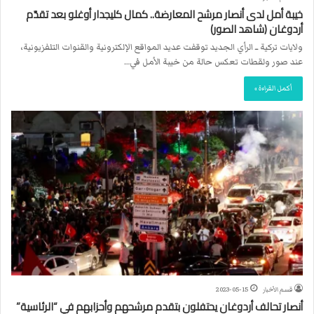
خيبة أمل لدى أنصار مرشح المعارضة.. كمال كليجدار أوغلو بعد تقدّم
أردوغان (شاهد الصور)
ولايات تركية ــ الرأي الجديد توقفت عديد المواقع الإلكترونية والقنوات التلفزيونية،
عند صور ولقطات تعكس حالة من خيبة الأمل في…
أكمل القراءة »
قسم الأخبار
2023-05-15
أنصار تحالف أردوغان يحتفلون بتقدم مرشحهم وأحزابهم في “الرئاسية”