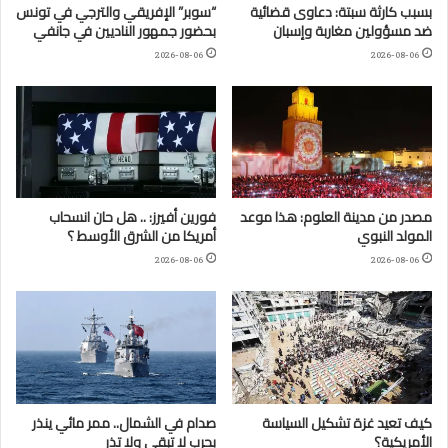
بسبب كارثة سبتة: دعاوى قضائية
“سوبر” الإفريقي والترجي في تونس
ضد مسؤولين مغاربة وإسبان
بحضور جمهور الناديين في جانفي
2026-08-06
2026-08-06
مصدر من مدينة العلوم: هذا موعد
فورين أفيرز: .. هل حان انسحاب
المولد النبوي
أمريكا من الشرق الأوسط ؟
2026-08-06
2026-08-06
كيف تعيد غزة تشكيل السياسة
صدام في الشمال.. ممر مائي ينذر
الأمريكية؟
بحرب لا تبقي ولا تذر