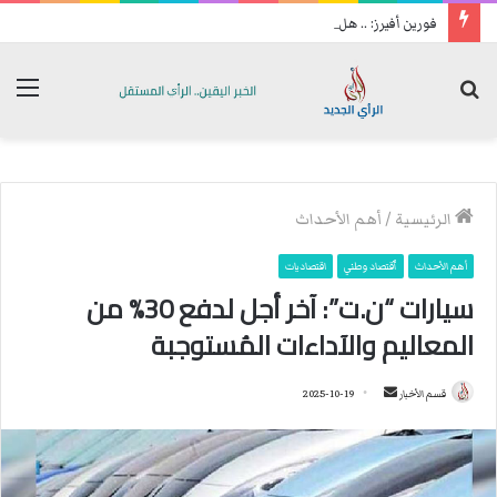
فورين أفيرز: .. هل حان انسحاب أمريكا من الشرق الأوسط ؟
بحث
الق
عن
الرئيسية
/
أهم الأحداث
أهم الأحداث
ٱقتصاد وطني
اقتصاديات
سيارات “ن.ت”: آخر أجل لدفع 30% من
المعاليم والآداءات المُستوجبة
قسم الأخبار
أ
2025-10-19
ر
س
ل