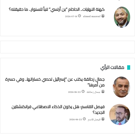
ن
ك
ب
ر
ا
ب
كهنة النهايات.. الحاخام “بن أرتسي” تنبأ للسنوار.. ما حقيقته؟
ت
ح
ا
م
2026-07-14
ahmed maarouf
ك
ي
م
م
أ
ج
ن
ب
مقالات الرأي
ي
ل
جمال زحالقة يكتب عن “إسرائيل تحصي خساراتها.. وفي حسرة
د
من أمرها”
ر
ب
جمال زحالقة
2026-06-22
ي
ك
فيصل القاسم: هل يكون الذكاء الاصطناعي فرانكنشتاين
ر
الجديد؟
ة
فيصل قاسم
2026-06-22
ا
ل