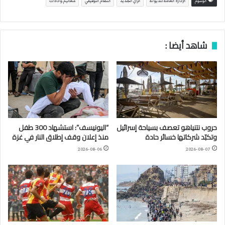
الوسوم
الإدارة العامة للديوانة
الرأي الجديد
النظام التوقيفي
معاليم وآداءات
شاهد أيضا :
حروب نتنياهو تعصف بسياحة إسرائيل
“اليونيسف”: استشهاد 300 طفل
وتكبّد شركاتها خسائر حادة
منذ إعلان وقف إطلاق النار في غزة
2026-08-06
2026-08-07