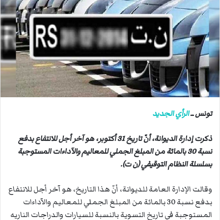
ب
ر
ي
د
ا
إ
ل
ك
ت
ر
تونس ــ
الرأي الجديد
و
ن
ذكرت إدارة الديوانة، أنّ تاريخ 31 أكتوبر، هو آخر أجل للانتفاع بدفع
ي
نسبة 30 بالمائة من المبلغ الجملي للمعاليم والآداءات المستوجبة
ا
بسلسلة النظام التوقيفي (ن ت).
وقالت الإدارة العامة للديوانة، أنّ هذا التاريخ، هو آخر أجل للانتفاع
بدفع نسبة 30 بالمائة من المبلغ الجملي للمعاليم والآداءات
المستوجبة في تاريخ التسوية بالنسبة للسيارات والدراجات الناريه