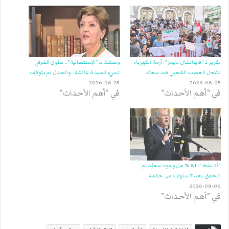
تقرير لـ “فاينانشال تايمز”: أزمة الكهرباء
وصفت بـ “الإستئصالية”.. سلوى الشرفي
تشعل الغضب الشعبي ضد سعيّد
تسيء للسيدة عائشة.. والجدل لم يتوقف
2026-06-25
2026-08-05
في "أهم الأحداث"
في "أهم الأحداث"
“أنا يقظ”: 81 % من وعود سعيّد لم
تتحقق بعد 7 سنوات من حكمه
2026-08-06
في "أهم الأحداث"