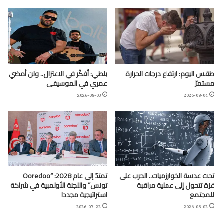
طقس اليوم: ارتفاع درجات الحرارة
بلطي: أفكّر في الاعتزال.. ولن أمضي
مستمرّ
عمري في الموسيقى
2026-08-03
2026-08-04
تحت عدسة الخوارزميات.. الحرب على
تمتدّ إلى عام 2028: “Ooredoo
غزة تتحول إلى عملية مراقبة
تونس” واللجنة الأولمبية في شراكة
للمجتمع
استراتيجية مجددا
2026-07-22
2026-08-02