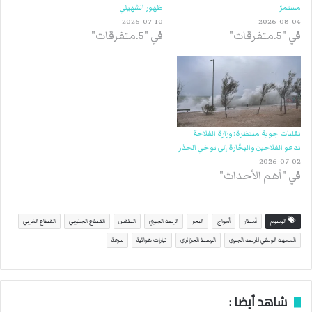
مستمرّ
ظهور الشهيلي
2026-07-10
2026-08-04
في "5.متفرقات"
في "5.متفرقات"
تقلبات جوية منتظرة: وزارة الفلاحة
تدعو الفلاحين والبحّارة إلى توخي الحذر
2026-07-02
في "أهم الأحداث"
الوسوم
أمطار
أمواج
البحر
الرصد الجوي
الطقس
القطاع الجنوبي
القطاع الغربي
المعهد الوطني للرصد الجوي
الوسط الجزائري
تيارات هوائية
سرعة
شاهد أيضا :