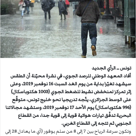
ب
ر
ي
د
ا
إ
ل
ك
ت
ر
تونس ــ الرأي الجديد
و
أفاد المعهد الوطني للرصد الجوي، في نشرة محيّنة أن الطقس
ن
سيشهد تغيّرا بداية من يوم الغد السبت 16 نوفمبر 2019، وعلى
ي
إثر تمركز لمنخفض نشيط للضغط الجوي (1003 هكتوباسكال)
ا
على الوسط الجزائري، يتّجه تدريجيا نحو خليج تونس، متوقّع
(996 هكتوباسكال) يوم الأحد 17 نوفمبر 2019، وستشهد مجالاتنا
البحرية تدفّق تيارات هوائية قوية إلى قوية جدا، من القطاع
الجنوبي ثم تتجه إلى القطاع الغربي.
وتكون سرعة الرياح بين 7 إلى 8 من سلم بوفور (أي ما يعادل 28 إلى