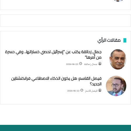
ي
م
ي
ص
ا
ب
ف
مقالات الرأي
ي
ا
جمال زحالقة يكتب عن “إسرائيل تحصي خساراتها.. وفي حسرة
ل
من أمرها”
أ
ر
جمال زحالقة
2026-06-22
ب
ط
فيصل القاسم: هل يكون الذكاء الاصطناعي فرانكنشتاين
ة
الجديد؟
ا
فيصل قاسم
2026-06-22
ل
م
ت
ق
ا
ط