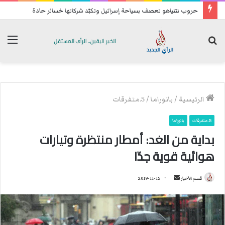
حروب نتنياهو تعصف بسياحة إسرائيل وتكبّد شركاتها خسائر حادة
بحث
الق
عن
الرئيسية
/
بانوراما
/
5.متفرقات
5.متفرقات
بانوراما
بداية من الغد: أمطار منتظرة وتيارات
هوائية قوية جدّا
قسم الأخبار
أ
2019-11-15
ر
س
ل