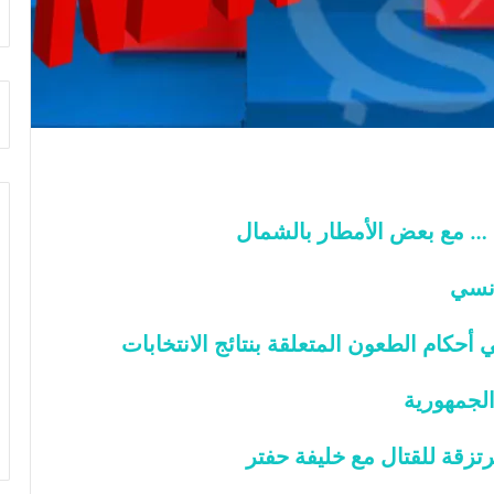
ث
غ
ي
ا
ب
ر
ئ
ي
س
ا
… مع بعض الأمطار بالشمال
ل
أ
ر
ونسي
ك
ا
ي أحكام الطعون المتعلقة بنتائج الانتخابات
ن
ف
لجمهورية
ي
ل
ي
مرتزقة للقتال مع خليفة حفتر
ب
ي