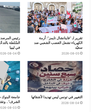
تقرير لـ “فاينانشال تايمز”: أزمة
رئيس المرصد 
الكهرباء تشعل الغضب الشعبي ضد
السّلطة بالتدخّ
سعيّد
في ليبيا
2026-08-04
2026-08-05
التغيير في تونس ليس تهديدا لأشقائها
جامعة البنوك 
الشرف”.. وتقتر
2026-08-04
2026-08-03