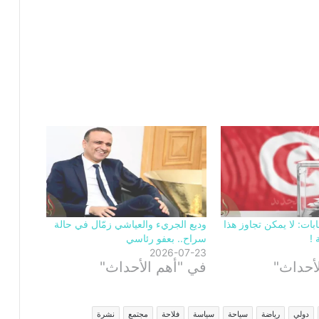
ابات: لا يمكن تجاوز هذا
وديع الجريء والعياشي زمّال في حالة
 !
سراح.. بعفو رئاسي
2026-07-23
أحداث"
في "أهم الأحداث"
دولي
رياضة
سياحة
سياسة
فلاحة
مجتمع
نشرة