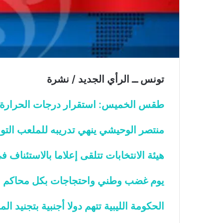
ي
ا
ة
ا
ل
س
ف
ن
ف
تونس ــ الرأي الجديد / نشرة
ي
م
طقس الخميس: استقرار درجات الحرارة 
ض
ي
ق
منتصر الوحيشي ينهي تدريبه للملعب الت
ه
ر
هيئة الانتخابات تتلقى إعلاما بالاستئناف ف
م
ز
يوم غضب وطني واحتجاجات بكل محاكم ا
الحكومة الليبية تتهم دولا أجنبية بتجنيد ال