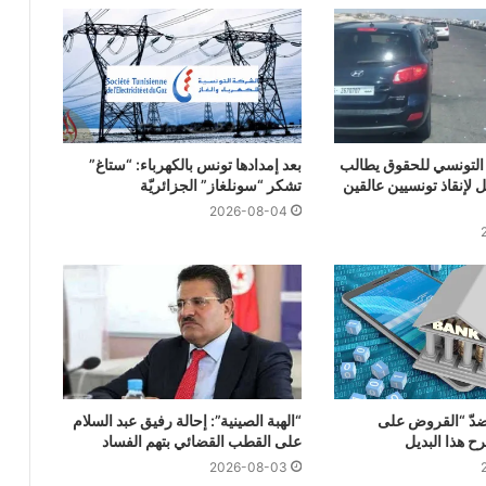
التونسي للحقوق يطالب
بعد إمدادها تونس بالكهرباء: “ستاغ”
ل لإنقاذ تونسيين عالقين
تشكر “سونلغاز” الجزائريّة
2026-08-04
ضدّ “القروض على
“الهبة الصينية”: إحالة رفيق عبد السلام
ح هذا البديل
على القطب القضائي بتهم الفساد
2026-08-03