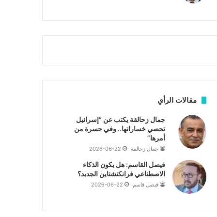
م
ي
أ
ص
ق
ا
ص
ب
ى
ف
.
ي
.
ا
و
ل
ش
أ
ه
ر
د
مقالات الرأي
ب
ا
ط
ء
جمال زحالقة يكتب عن “إسرائيل
ة
ب
تحصي خساراتها.. وفي حسرة من
ا
ر
أمرها”
ل
ص
جمال زحالقة
2026-06-22
م
ا
فيصل القاسم: هل يكون الذكاء
ت
ص
الاصطناعي فرانكنشتاين الجديد؟
ق
ا
ا
فيصل قاسم
2026-06-22
ل
ط
ا
ع
ح
ة
ت