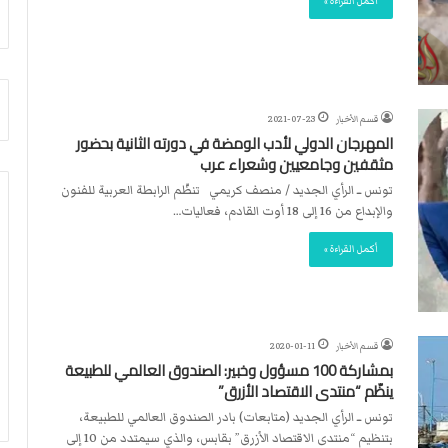
أكمل القراءة »
أ
م
ق
أ
ص
ج
ى
ن
.
ب
.
ي
قسم الأخبار
2021-07-23
و
ل
المهرجان الدولي لأدب الومضة في دورته الثانية بحضور
ش
د
مثقفين وجامعيين وشعراء عرب
ه
ر
تونس ــ الرأي الجديد / منصف كريمي تنظّم الرابطة العربية للفنون
د
ب
والإبداع من 16 إلى 18 أوت القادم، فعاليات…
ا
ي
ء
ك
أكمل القراءة »
ب
ر
ر
ة
ص
ا
ا
ل
ص
ي
قسم الأخبار
2020-01-11
ا
د
بمشاركة 100 مسؤول وخبير: الصندوق العالمي للطبيعة
ل
ينظّم “منتدى الاقتصاد الأزرق”
ا
تونس ــ الرأي الجديد (متابعات) بادر الصندوق العالمي للطبيعة،
ح
بتنظيم “منتدى الاقتصاد الأزرق” بقابس، والذي سيمتدد من 10 إلى