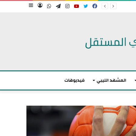
فيسبوك
تويتر
يوتيوب
انستقرام
تيلقرام
واتساب
تسجيل
إضافة
الدخول
عمود
جانبي
المشهد الليبي
فيديوهات
م
ا
ك
ر
و