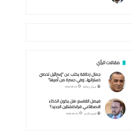
م
ي
ة
ا
ل
س
ف
ن
ف
ي
م
مقالات الرأي
ض
ي
جمال زحالقة يكتب عن “إسرائيل تحصي
ق
خساراتها.. وفي حسرة من أمرها”
ه
جمال زحالقة
2026-06-22
ر
م
فيصل القاسم: هل يكون الذكاء
ز
الاصطناعي فرانكنشتاين الجديد؟
فيصل قاسم
2026-06-22