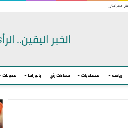
رياضة
اقتصاديات
مقالات رأي
بانوراما
مدونات
أ
ا
ك
ل
ث
ا
ر
ت
م
ح