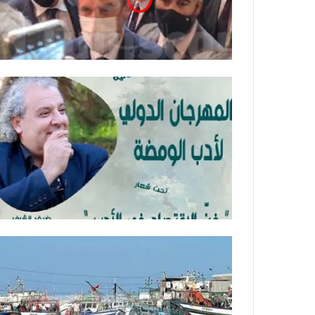
ي
ص
ا
ب
ف
ي
ا
ل
أ
ر
ب
ط
ة
ا
ل
م
ت
ق
ا
ط
ع