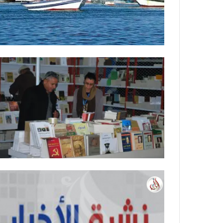
ة
ل
ر
ك
ب
ت
ه