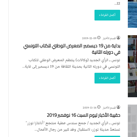
ت
12…
ل
ا
أكمل القراءة »
ل
قسم الأخبار
2019-12-09
بداية من 19 ديسمبر: المعرض الوطني للكتاب التونسي
في دورته الثانية
تونس ــ الرأي الجديد (وكالات) ينتظم المعرض الوطني للكتاب
التونسي في دورته الثانية بمدينة الثقافة من 19 ديسمبر إلى غاية…
أكمل القراءة »
قسم الأخبار
2019-11-16
حقيبة الأخبار ليوم السبت 16 نوفمبر 2019
تونس ــ الرأي الجديد / جمع سندس عطية منتجع “أنانتارا توزر”
تستعدّ مدينة توزر، لاستقبال وفد كبير من رجال الأعمال…