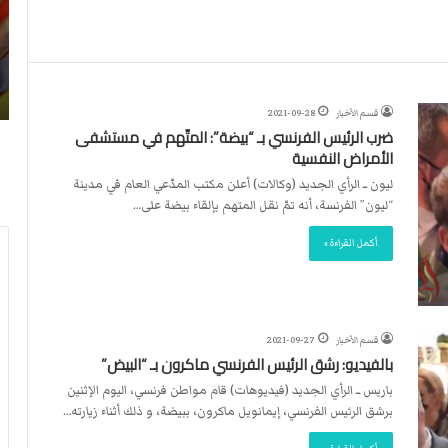
ن
ا
4
د
2026-07-23
آ
ا
لأربطة
أكثر من 4 آلاف مستوطن يقتحمون الأقصى..
ل
ل
وشهداء برصاص الاحتلال
ا
د
قسم الأخبار
2021-09-28
ف
و
ضرب الرئيس الفرنسي بـ “بيضة”: المتّهم في مستشفى
م
ل
الأمراض النفسية
س
ي
ت
ي
ليون ــ الرأي الجديد (وكالات) أعلن مكتب المدّعي العام في مدينة
و
ق
“ليون” الفرنسة، أنه تمّ نقل المتهم بإلقاء بيضة على…
ط
ر
أكمل القراءة »
ن
ر
ي
ت
ق
ع
ت
ي
ح
ي
قسم الأخبار
2021-09-27
م
ن
بالفيديو: رشق الرئيس الفرنسي ماكرون بـ “البيض”
و
ت
باريس ــ الرأي الجديد (فيديوهات) قام مواطن فرنسي، اليوم الإثنين
ن
ح
برشق الرئيس الفرنسي، إيمانويل ماكرون، ببيضة، و ذلك أثناء زيارته…
ا
ك
ل
ي