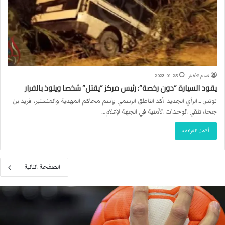
قسم الأخبار
2023-01-25
يقود السيارة “دون رخصة”: رئيس مركز “يقتل” شخصا ويلوذ بالفرار
تونس ــ الرأي الجديد أكد الناطق الرسمي بإسم محاكم المهدية والمنستير، فريد بن
جحا، تلقي الوحدات الأمنية في الجهة لإعلام…
أكمل القراءة »
الصفحة التالية
ا
ل
ا
ت