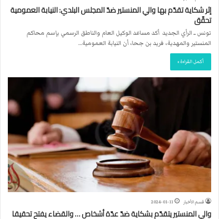
إثر شكاية تقدّم بها والي المنستير ضدّ المجلس البلدي: النيابة العمومية
تحقّق
تونس ــ الرأي الجديد أكد مساعد الوكيل العام والناطق الرسمي بإسم محاكم
المنستير والمهدية، فريد بن جحا، أن النيابة العمومية…
أكمل القراءة »
قسم الأخبار
2024-01-11
والي المنستير يتقدّم بشكاية ضدّ عدّة أشخاص … والقضاء يفتح تحقيقا