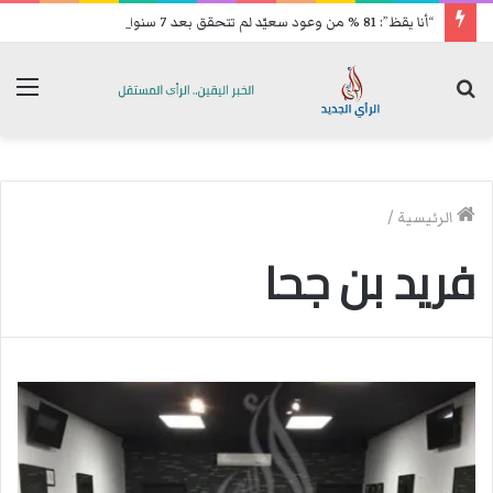
“أنا يقظ”: 81 % من وعود سعيّد لم تتحقق بعد 7 سنوات من حكمه
بحث
الق
عن
الرئيسية
/
فريد بن جحا