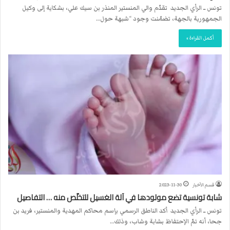
تونس ــ الرأي الجديد تقدّم والي المنستير المنذر بن سيك علي، بشكاية إلى وكيل
الجمهورية بالجهة، تضمّنت وجود “شبهة حول…
أكمل القراءة »
قسم الأخبار
2023-11-30
شابة تونسية تضع مولودها في آلة الغسيل للتخلّص منه … التفاصيل
تونس ــ الرأي الجديد أكد الناطق الرسمي بإسم محاكم المهدية والمنستير، فريد بن
جحا، أنه تمّ الإحتفاظ بشابة وشاب، وذلك…