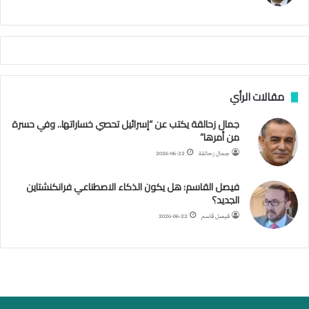
ي
م
م
أ
ج
ن
ب
مقالات الرأي
ي
ل
جمال زحالقة يكتب عن “إسرائيل تحصي خساراتها.. وفي حسرة
د
من أمرها”
ر
ب
جمال زحالقة
2026-06-22
ي
ك
فيصل القاسم: هل يكون الذكاء الاصطناعي فرانكنشتاين
ر
الجديد؟
ة
فيصل قاسم
2026-06-22
ا
ل
ي
د