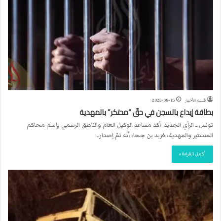
قسم الأخبار
2023-08-15
بطاقة إيداع بالسجن في حقّ “محتكر” بالمهدية
تونس ــ الرأي الجديد أكد مساعد الوكيل العام والناطق الرسمي بإسم محاكم
المنستير والمهدية، فريد بن جحا، أنه تمّ إصدار…
أكمل القراءة »