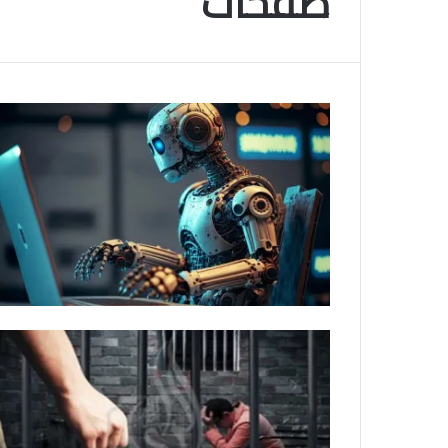
صفحات
م
و
2025-11-10
س
انتهى موسم البلايلي… الجزائري يصاب في ا
م
المتقاطعة لركبته
ا
ل
ب
ل
ا
ي
ل
ي
…
ا
ل
ج
ز
ا
ئ
ر
ي