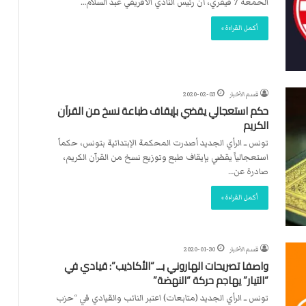
الحمعة 7 فيفري، أن رئيس النادي الافريقي عبد السلام…
أكمل القراءة »
قسم الأخبار
2020-02-03
حكم استعجالي يقضي بإيقاف طباعة نسخ من القرآن
الكريم
تونس ــ الرأي الجديد أصدرت المحكمة الإبتدائية بتونس، حكماً
استعجالياً يقضي بإيقاف طبع وتوزيع نسخ من القرآن الكريم،
صادرة عن…
أكمل القراءة »
قسم الأخبار
2020-01-30
واصفا تصريحات الهاروني بــ “الأكاذيب”: قيادي في
“التيار” يهاجم حركة “النهضة”
تونس ــ الرأي الجديد (متابعات) اعتبر النائب والقيادي في “حزب