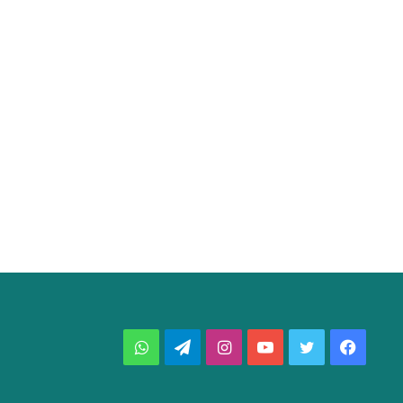
فيسبوك
تويتر
يوتيوب
انستقرام
تيلقرام
واتساب