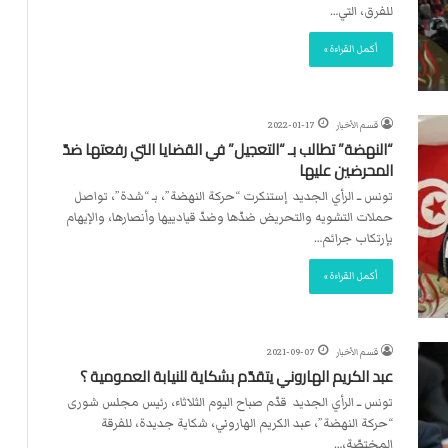
ت
للفرق، التي…
ل
ا
أكمل القراءة »
ل
قسم الأخبار
2022-01-17
“النهضة” تطالب بـ “التعجيل” في القضايا التي رفعتها ضدّ
المحرضين عليها
تونس ــ الرأي الجديد إستنكرت “حركة النهضة”، بـ “شدة”، تواصل
حملات التشويه والتحريض ضدّها وضدّ قيادييها وأنصارها، والإيهام
بإرتكاب جرائم…
أكمل القراءة »
قسم الأخبار
2021-09-07
عبد الكريم الهاروني يتقدّم بشكاية للنيابة العمومية ؟
تونس ــ الرأي الجديد قدّم صباح اليوم الثلاثاء، رئيس مجلس شورى
“حركة النهضة”، عبد الكريم الهاروني، شكاية جديدة، للفرقة
المختصّة،…