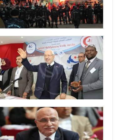
ة
ل
ر
ك
ب
ت
ه