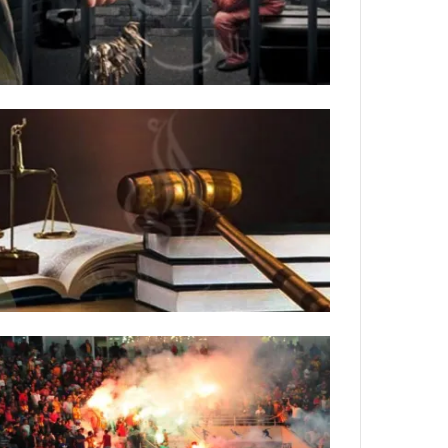
ي
ص
ا
ب
ف
ي
ا
ل
أ
ر
ب
ط
ة
ا
ل
م
ت
ق
ا
ط
ع