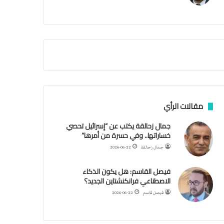
م
ي
ة
ا
ل
س
ف
ن
ف
ي
م
مقالات الرأي
ض
ي
جمال زحالقة يكتب عن “إسرائيل تحصي
ق
خساراتها.. وفي حسرة من أمرها”
ه
جمال زحالقة
2026-06-22
ر
م
فيصل القاسم: هل يكون الذكاء
ز
الاصطناعي فرانكنشتاين الجديد؟
فيصل قاسم
2026-06-22