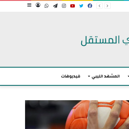
فيسبوك
تويتر
يوتيوب
انستقرام
تيلقرام
واتساب
تسجيل
إضافة
الدخول
عمود
جانبي
المشهد الليبي
فيديوهات
م
ا
ك
ر
و