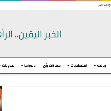
رياضة
اقتصاديات
مقالات رأي
بانوراما
مدونات
أ
ا
ك
ل
ث
ا
ر
ت
م
ح