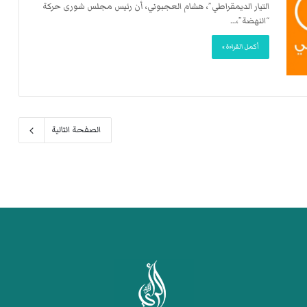
التيار الديمقراطي”، هشام العجبوني، أن رئيس مجلس شورى حركة
“النهضة”،…
أكمل القراءة »
الصفحة التالية