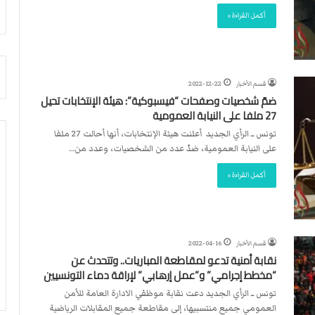
أ
م
أكمل القراءة »
ق
أ
ص
ج
ى
ن
.
ب
.
ي
قسم الأخبار
2022-12-22
و
ل
ضمّ شخصيات وصفحات “فيسبوكية”: هيئة الإنتخابات تحيل
ش
د
27 ملفا على النيابة العمومية
ه
ر
تونس ــ الرأي الجديد أعلنت هيئة الإنتخابات، أنها أحالت 27 ملفا
د
ب
على النيابة العمومية، ضدّ عدد من الشخصيات، وعدد من…
ا
ي
ء
ك
أكمل القراءة »
ب
ر
ر
ة
ص
ا
ا
ل
ص
ي
قسم الأخبار
2022-04-16
ا
د
نقابة أمنية تدعو لمقاطعة المباريات.. وتتحدث عن
ل
“مخطط إجرامي” و”عمل إرهابي” لإراقة دماء التونسيين
ا
تونس ــ الرأي الجديد دعت نقابة موظفي الادارة العامة للأمن
ح
العمومي جميع منتسبيها، إلى مقاطعة جميع المقابلات الرياضية