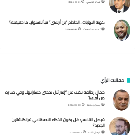
عماد الدايمي
2026-08-04
ي
و
ر
و
ق
ر
ا
ي
ن
ك
ب
ر
ا
ب
كهنة النهايات.. الحاخام “بن أرتسي” تنبأ للسنوار.. ما حقيقته؟
ت
ح
ا
م
2026-07-14
ahmed maarouf
ك
ي
م
م
أ
ج
ن
ب
مقالات الرأي
ي
ل
جمال زحالقة يكتب عن “إسرائيل تحصي خساراتها.. وفي حسرة
د
من أمرها”
ر
ب
جمال زحالقة
2026-06-22
ي
ك
فيصل القاسم: هل يكون الذكاء الاصطناعي فرانكنشتاين
ر
الجديد؟
ة
فيصل قاسم
2026-06-22