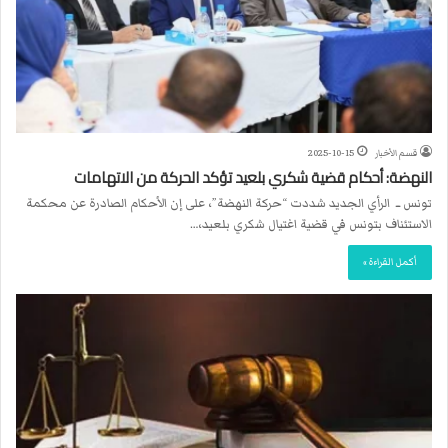
قسم الأخبار
2025-10-15
النهضة: أحكام قضية شكري بلعيد تؤكد الحركة من الاتهامات
تونس ــ الرأي الجديد شددت “حركة النهضة”، على إن الأحكام الصادرة عن محكمة
الاستئناف بتونس في قضية اغتيال شكري بلعيد،…
أكمل القراءة »