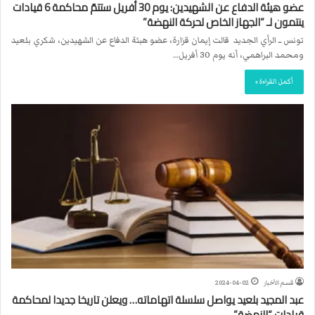
عضو هيئة الدفاع عن الشهيدين: يوم 30 أفريل ستتمّ محاكمة 6 قيادات
ينتمون لـ “الجهاز الخاص لحركة النهضة”
تونس ــ الرأي الجديد قالت إيمان قزارة، عضو هبئة الدفاع عن الشهيدين، شكري بلعيد
ومحمد البراهمي، أنه يوم 30 أفريل…
أكمل القراءة »
قسم الأخبار
2024-04-02
عبد المجيد بلعيد يواصل سلسلة اتهاماته… ويعلن تاريخا جديدا لمحاكمة
قيادات “النهضة”