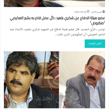
قسم الأخبار
2024-04-06
عضو هيئة الدفاع عن شكري بلعيد: كلّ عمل قام به بشير العكرمي
“منقوص”
تونس ــ الرأي الجديد قال عضو هيئة الدفاع عن الشهيد شكري بلعيد، الأستاذ عبد
الناصر العويني، أن المتّهمون الذين تمّت…
أكمل القراءة »