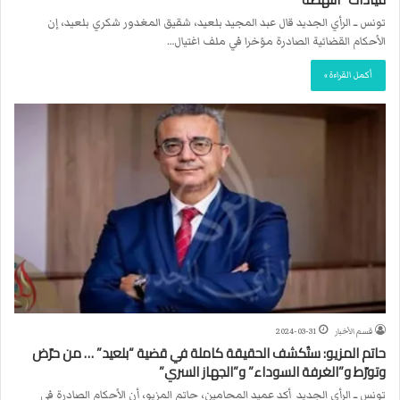
تونس ــ الرأي الجديد قال عبد المجيد بلعيد، شقيق المغدور شكري بلعيد، إن
الأحكام القضائية الصادرة مؤخرا في ملف اغتيال…
أكمل القراءة »
قسم الأخبار
2024-03-31
حاتم المزيو: ستُكشف الحقيقة كاملة في قضية “بلعيد” … من حرّض
وتورّط و”الغرفة السوداء” و”الجهاز السري”
تونس ــ الرأي الجديد أكد عميد المحامين، حاتم المزيو، أن الأحكام الصادرة في