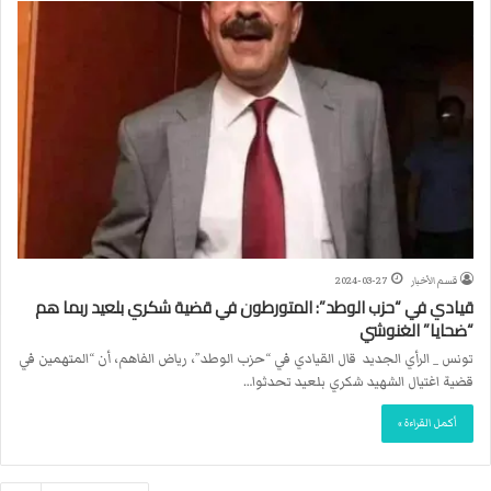
قسم الأخبار
2024-03-27
قيادي في “حزب الوطد”: المتورطون في قضية شكري بلعيد ربما هم
“ضحايا” الغنوشي
تونس _ الرأي الجديد قال القيادي في “حزب الوطد”، رياض الفاهم، أن “المتهمين في
قضية اغتيال الشهيد شكري بلعيد تحدثوا…
أكمل القراءة »