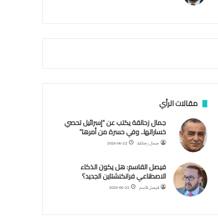
م
ي
ة
ا
ل
س
ف
ن
ف
ي
م
مقالات الرأي
ض
ي
جمال زحالقة يكتب عن “إسرائيل تحصي
ق
خساراتها.. وفي حسرة من أمرها”
ه
جمال زحالقة
2026-06-22
ر
م
فيصل القاسم: هل يكون الذكاء
ز
الاصطناعي فرانكنشتاين الجديد؟
فيصل قاسم
2026-06-22