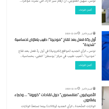
تونس، سهيل العلويني، أن أرقام سبر الآراء، التي نشرت مؤخرا،…
أكمل القراءة »
قسم الأخبار
2020-12-28
أول ردّة فعل بعد لقاح “موديرنا”: طبيب يتعرّض لحساسية
“شديدة”
تونس ــ الرأي الجديد (مواقع إلكترونية) في أول ردّ فعل بعد لقاح
“موديرنا”، أصيب طبيب في مركز “بوسطن” الطبي، بحساسية…
أكمل القراءة »
قسم الأخبار
2020-12-10
الأمريكيون “منقسمون” حول لقاحات “كورونا” … وخبراء
يفسّرون
الولايات المتّحدة ــ الرأي الجديد (وكالات) بينما تستعدّ الولايات