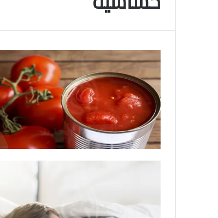
حساسية
م
ن
و
4
2025-11-10
س
آ
انتهى موسم البلايلي… الجزائري يصاب في الأربطة
م
ل
المتقاطعة لركبته
و
ا
ا
ل
ف
ب
م
ل
س
ا
ت
ي
و
ل
ط
ي
ن
…
ي
ا
ق
ل
ت
ج
ح
ز
م
ا
و
ئ
ن
ر
ا
ي
ل