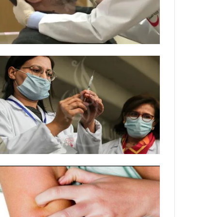
ة
ت
ل
ل
ر
ا
ك
ل
ب
ت
ه