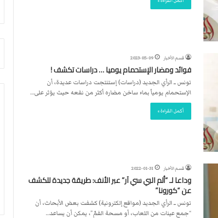
أكمل القراءة »
م
أ
ج
ن
ب
ي
قسم الأخبار
2023-05-09
ل
فوائد ومضار الإستحمام يوميا … دراسات تكشف !
د
تونس ــ الرأي الجديد (دراسات) إستنتجت دراسات عديدة، أن
ر
الإستحمام يومياً بماء ساخن مضاره أكثر من نفعه حيث يؤثر على…
ب
ي
أكمل القراءة »
ك
ر
ة
ا
ل
ي
قسم الأخبار
2022-01-31
د
وداعا لـ “ألم البي سي آر” عبر الأنف: طريقة جديدة للكشف
عن “كورونا”
تونس ــ الرأي الجديد (مواقع إلكترونية) كشفت بعض الأبحاث، أن
“جمع عينات من اللعاب، أو مسحة الفمّ”، يمكن أن يساعد…