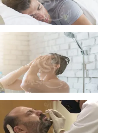
ي
أ
ص
ق
ا
ص
ب
ى
ف
.
ي
.
ا
و
ل
ش
أ
ه
ر
د
ب
ا
ط
ء
ة
ب
ا
ر
ل
ص
م
ا
ت
ص
ق
ا
ا
ل
ط
ا
ع
ح