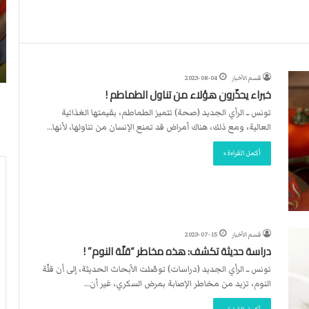
ا
د
2026-03-26
2026-07-23
ا
أكثر من 4 آلاف مستوطن يقتحمون الأقصى..
الاتحاد الدو
ل
شهداء برصاص الاحتلال
اليد
د
قسم الأخبار
2023-08-04
و
خبراء يحذّرون هؤلاء من تناول الطماطم !
ل
ي
تونس ــ الرأي الجديد (صحة) تتميز الطماطم، بقيمتها الغذائية
ي
العالية، ومع ذلك، هناك أمراض قد تمنع الإنسان من تناولها، لأنها…
ق
أكمل القراءة »
ر
ر
ت
ع
ي
ي
قسم الأخبار
2023-07-15
ن
دراسة حديثة تكشف: هذه مخاطر “قلّة النوم” !
ت
تونس ــ الرأي الجديد (دراسات) توصّلت الأبحاث الحديثة، إلى أن قلّة
ح
النوم، تزيد من مخاطر الإصابة بمرض السكري، غير أن…
ك
ي