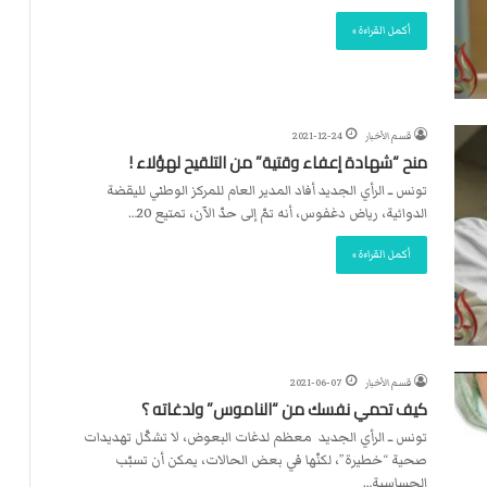
أكمل القراءة »
قسم الأخبار
2021-12-24
منح “شهادة إعفاء وقتية” من التلقيح لهؤلاء !
تونس ــ الرأي الجديد أفاد المدير العام للمركز الوطني لليقضة
الدوائية، رياض دغفوس، أنه تمّ إلى حدّ الآن، تمتيع 20…
أكمل القراءة »
قسم الأخبار
2021-06-07
كيف تحمي نفسك من “الناموس” ولدغاته ؟
تونس ــ الرأي الجديد معظم لدغات البعوض، لا تشكّل تهديدات
صحية “خطيرة”، لكنّها في بعض الحالات، يمكن أن تسبّب
الحساسية…