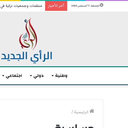
آخر الأخبار
منظمات وجمعيات تركية في و
الجمعة, 7 أغسطس 2026
وطنية
دولي
اجتماعي
ا
أ
ن
ك
الرئيسية
/
ت
ث
ه
ر
ى
م