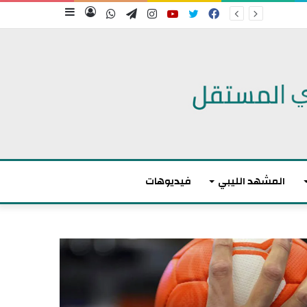
فيسبوك
تويتر
يوتيوب
انستقرام
تيلقرام
واتساب
تسجيل
إضافة
الدخول
عمود
جانبي
المشهد الليبي
فيديوهات
م
ا
ك
ر
و