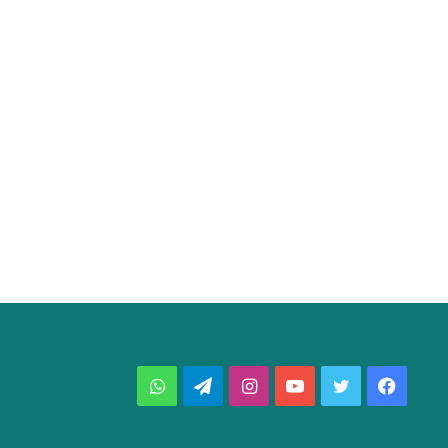
فيسبوك
تويتر
يوتيوب
انستقرام
تيلقرام
واتساب