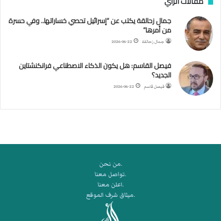
مقالات الرأي
ل
جمال زحالقة يكتب عن “إسرائيل تحصي خساراتها.. وفي حسرة
د
من أمرها”
ر
ب
جمال زحالقة
2026-06-22
ي
ك
فيصل القاسم: هل يكون الذكاء الاصطناعي فرانكنشتاين
ر
الجديد؟
ة
فيصل قاسم
2026-06-22
ا
ل
ي
د
.من نحن
.تواصل معنا
.اعلن معنا
.ميثاق شرف الموقع