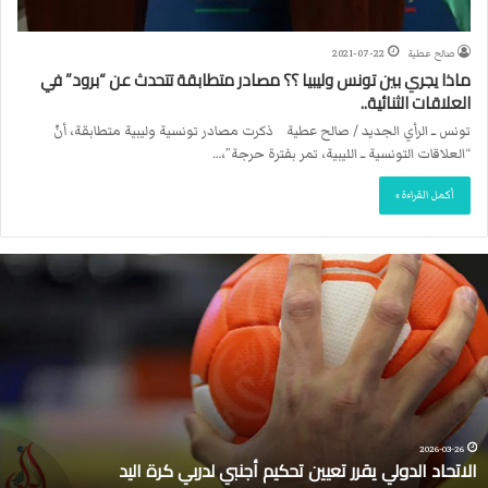
صالح عطية
2021-07-22
ماذا يجري بين تونس وليبيا ؟؟ مصادر متطابقة تتحدث عن “برود” في
العلاقات الثنائية..
تونس ــ الرأي الجديد / صالح عطية ذكرت مصادر تونسية وليبية متطابقة، أنّ
“العلاقات التونسية ــ الليبية، تمر بفترة حرجة”،…
أكمل القراءة »
ا
ل
ا
ت
ح
ا
د
ا
ل
2026-03-26
الاتحاد الدولي يقرر تعيين تحكيم أجنبي لدربي كرة اليد
د