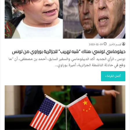
قسم الأخبار
2023-02-09
ديبلوماسي تونسي: هناك “شبه تهريب” للجزائرية بوراوي من تونس
تونس ــ الرأي الجديد أكد الديبلوماسي والسفير السابق، أحمد بن مصطفى، أن “ما
وقع في حادثة الناشطة الجزائرية، أميرة بوراوي…
أكمل القراءة »