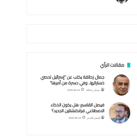
م
ي
ة
ا
ل
س
ف
ن
ف
ي
م
مقالات الرأي
ض
ي
جمال زحالقة يكتب عن “إسرائيل تحصي
ق
خساراتها.. وفي حسرة من أمرها”
ه
جمال زحالقة
2026-06-22
ر
م
فيصل القاسم: هل يكون الذكاء
ز
الاصطناعي فرانكنشتاين الجديد؟
فيصل قاسم
2026-06-22