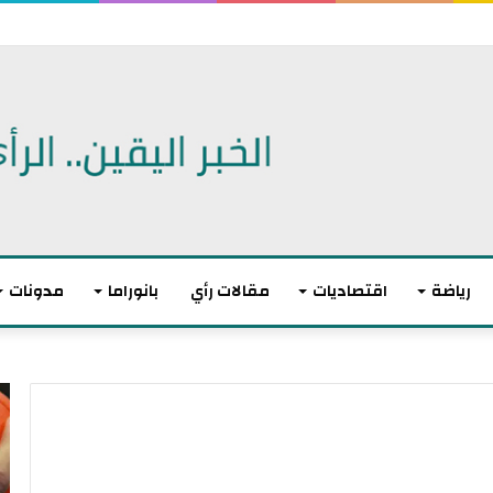
رياضة
اقتصاديات
مقالات رأي
بانوراما
مدونات
أ
ا
ك
ل
ث
ا
ر
ت
م
ح