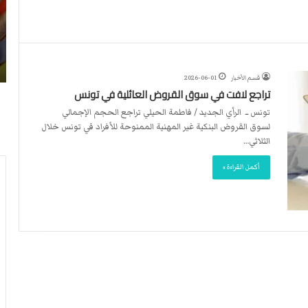
ن
ا
4
د
2026-07-23
آ
ا
لأربطة
أكثر من 4 آلاف مستوطن يقتحمون الأقصى..
ل
ل
وشهداء برصاص الاحتلال
ا
د
قسم الأخبار
2026-06-01
ف
و
تراجع لافت في سوق القروض العائلية في تونس
م
ل
س
ي
تونس ــ الرأي الجديد / فاطمة الحيلي تراجع الحجم الإجمالي
ت
ي
لسوق القروض البنكية غير المهنية الممنوحة للأفراد في تونس خلال
و
ق
الثلاثي…
ط
ر
أكمل القراءة »
ن
ر
ي
ت
ق
ع
ت
ي
ح
ي
م
ن
و
ت
ن
ح
ا
ك
ل
ي