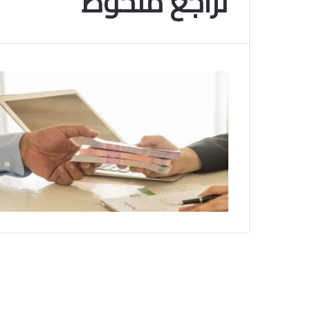
تراجع ملحوظ
م
و
2025-11-10
س
انتهى موسم البلايلي… الجزائري يصاب في ا
م
المتقاطعة لركبته
ا
ل
ب
ل
ا
ي
ل
ي
…
ا
ل
ج
ز
ا
ئ
ر
ي