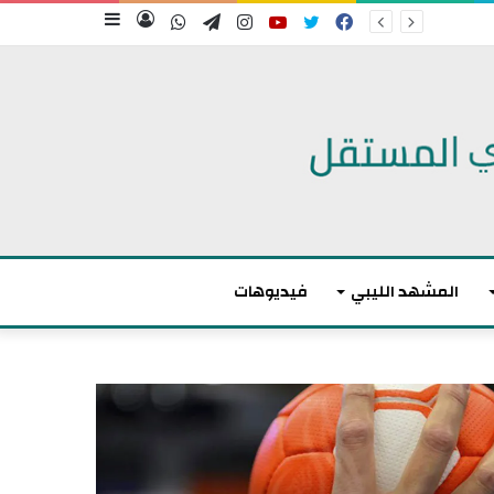
فيسبوك
تويتر
يوتيوب
انستقرام
تيلقرام
واتساب
تسجيل
إضافة
الدخول
عمود
جانبي
المشهد الليبي
فيديوهات
م
ا
ك
ر
و