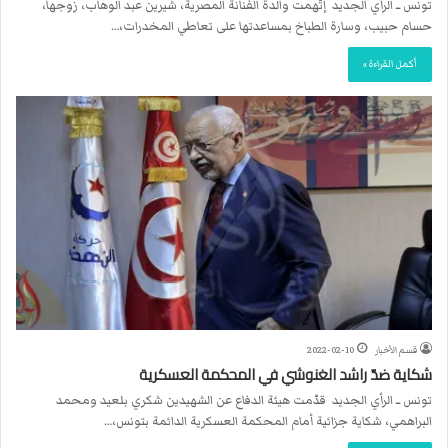
تونس ــ الرأي الجديد إتّهمت والدة الفنانة المصرية، شيرين عبد الوهاب، زوجها،
حسام حبيب، وسارة الطباخ بمساعدتها على تعاطي المخدرات،…
أكمل القراءة »
قسم الأخبار
2022-02-10
شكاية ضدّ راشد الغنوشي في المحكمة العسكرية
تونس ــ الرأي الجديد قدّمت هيئة الدفاع عن الشهيدين شكري بلعيد ومحمد
البراهمي، شكاية جزائية أمام المحكمة العسكرية الدائمة بتونس،…