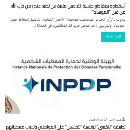
أسقطوه بمقاطع جنسية: تفاصيل مثيرة عن تجنيد عنصر من حزب الله
من قبل “الموساد”
بيروت ــ الرأي الجديد استعرضت صحيفة “الأخبار” اللبنانية، تفاصيل إسقاط جهاز
الموساد الإسرائيلي، أحد عناصر حزب الله المقاتلين، في العمالة،…
أكمل القراءة »
قسم الأخبار
2022-10-25
تطبيقة “تاكسي” تونسية “تتجسس” على المواطنين وتسرب معطياتهم