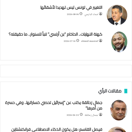
ت
ب
ت
ي
ت
ق
س
التغيير في تونس ليس تهديدا لأشقائها
ع
عماد الدايمي
2026-08-04
ي
و
ر
و
ق
ر
ا
ي
ن
ك
ب
ر
ا
ب
كهنة النهايات.. الحاخام “بن أرتسي” تنبأ للسنوار.. ما حقيقته؟
ت
ح
ا
م
2026-07-14
ahmed maarouf
ك
ي
م
م
أ
ج
ن
ب
مقالات الرأي
ي
ل
جمال زحالقة يكتب عن “إسرائيل تحصي خساراتها.. وفي حسرة
د
من أمرها”
ر
ب
جمال زحالقة
2026-06-22
ي
ك
فيصل القاسم: هل يكون الذكاء الاصطناعي فرانكنشتاين