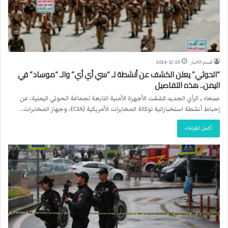
قسم الأخبار
2024-12-25
“الحوثي” يعلن الكشف عن أنشطة لـ “سي أي أي” والـ “موساد” في
اليمن.. هذه التفاصيل
صنعاء ــ الرأي الجديد كشفت الأجهزة الأمنية التابعة لجماعة الحوثي اليمنية، عن
إحباط أنشطة استخباراتية لوكالة المخابرات الأمريكية (CIA)، وجهاز المخابرات…
أكمل القراءة »