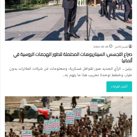
قسم الأخبار
2026-05-05
صراع التجسس: السيناريوهات المحتملة لتطور الهجمات الروسية في
ألمانيا
برلين ــ الرأي الجديد صور لقوافل عسكرية، ومعلومات عن شركات الطائرات بدون
طيار، وخطط لوحدة تخريب هذا ما يتهم به…
أكمل القراءة »