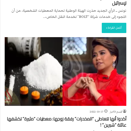
لإسرائيل
تونس ــ الرأي الجديد حذرت الهيئة الوطنية لحماية المعطيات الشخصية، من أن
اللجوء إلى خدمات شركة “BOLT” لخدمة النقل الخاص،…
أكمل القراءة »
قسم الأخبار
2022-10-17
أكدوا أنها تتعاطى “المخدرات” رفقة زوجها: معطيات “مثيرة” تكشفها
عائلة “شيرين” !