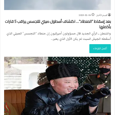
قسم الأخبار
2023-02-06
بعد إسقاط “المنطاد”… اكتشاف أسطول صيني للتجسس يراقب 5 قارات
بأكملها
واشنطن ــ الرأي الجديد قال مسؤولون أميركيون إن منطاد “التجسس” الصيني الذي
أسقطه الجيش السبت لم يكن الأول الذي يعبر…
أكمل القراءة »