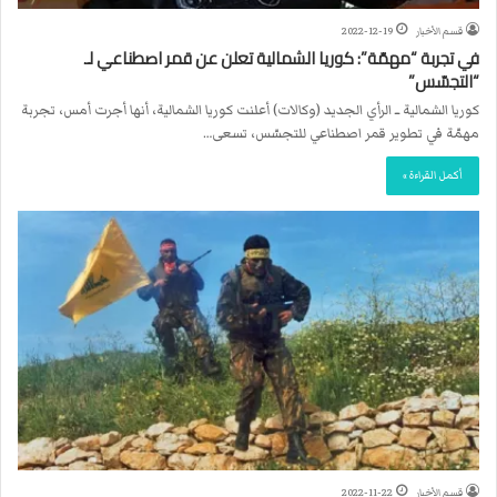
قسم الأخبار
2022-12-19
في تجربة “مهمّة”: كوريا الشمالية تعلن عن قمر اصطناعي لـ
“التجسّس”
كوريا الشمالية ــ الرأي الجديد (وكالات) أعلنت كوريا الشمالية، أنها أجرت أمس، تجربة
مهمّة في تطوير قمر اصطناعي للتجسّس، تسعى…
أكمل القراءة »
قسم الأخبار
2022-11-22