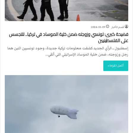
قسم الأخبار
2024-01-09
فضيحة كبرى: تونسي وزوجته ضمن خلية الموساد في تركيا.. للتجسس
على الفلسطينيين
إسطنبول ــ الرأي الجديد كشفت معلومات تركية جديدة، وجود تونسيين اثنين هما
رجل وزوجته، ضمن خلية الموساد الإسرائيلي التي ألقي…
أكمل القراءة »