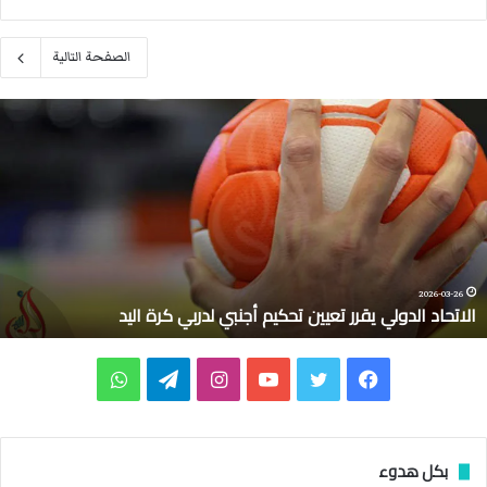
الصفحة التالية
ا
ل
ا
ت
ح
ا
د
ا
ل
2026-03-26
الاتحاد الدولي يقرر تعيين تحكيم أجنبي لدربي كرة اليد
د
و
ل
ف
ت
ي
ا
ت
و
ي
ي
ي
و
و
ن
ي
ا
ق
ر
س
ي
ت
س
ل
ت
بكل هدوء
ر