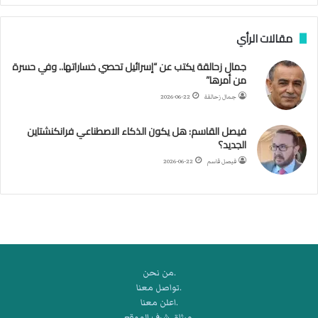
ن
ب
مقالات الرأي
ي
ل
جمال زحالقة يكتب عن “إسرائيل تحصي خساراتها.. وفي حسرة
د
من أمرها”
ر
ب
جمال زحالقة
2026-06-22
ي
ك
فيصل القاسم: هل يكون الذكاء الاصطناعي فرانكنشتاين
ر
الجديد؟
ة
فيصل قاسم
2026-06-22
ا
ل
ي
د
.من نحن
.تواصل معنا
.اعلن معنا
.ميثاق شرف الموقع