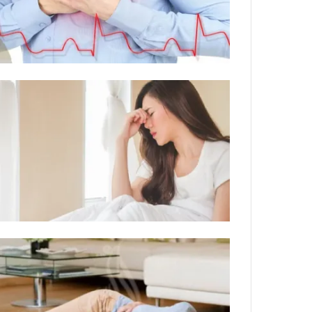
ة
ل
ر
ك
ب
ت
ه