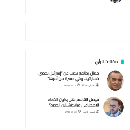
م
ي
ة
ا
ل
س
ف
ن
ف
ي
م
مقالات الرأي
ض
ي
جمال زحالقة يكتب عن “إسرائيل تحصي
ق
خساراتها.. وفي حسرة من أمرها”
ه
جمال زحالقة
2026-06-22
ر
م
فيصل القاسم: هل يكون الذكاء
ز
الاصطناعي فرانكنشتاين الجديد؟
فيصل قاسم
2026-06-22