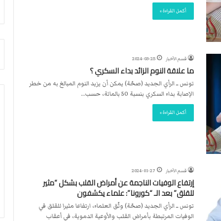
أ
م
أكمل القراءة »
ق
أ
ص
ج
ى
ن
.
ب
.
ي
قسم الأخبار
2024-03-25
و
ل
ما علاقة النوم الزائد بداء السكري ؟
ش
د
تونس ــ الرأي الجديد (صحّة) يمكن أن يزيد النوم المبالغ به من خطر
ه
ر
الإصابة بداء السكري بنسبة 50 بالمائة، حسب…
د
ب
ا
ي
أكمل القراءة »
ء
ك
ب
ر
ر
ة
ص
ا
ا
ل
ص
ي
قسم الأخبار
2024-01-27
ا
د
إرتفاع الوفيات الناجمة عن أمراض القلب بشكل “مثير
ل
للقلق” بعد الـ “كورونا”: علماء يكشفون
ا
تونس ــ الرأي الجديد (صحّة) وثّق العلماء، ارتفاعا مثيرا للقلق في
ح
الوفيات المرتبطة بأمراض القلب والأوعية الدموية، في أعقاب