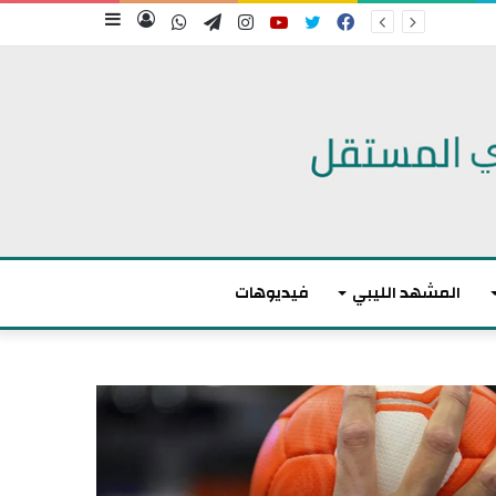
فيسبوك
تويتر
يوتيوب
انستقرام
تيلقرام
واتساب
تسجيل
إضافة
الدخول
عمود
جانبي
المشهد الليبي
فيديوهات
م
ا
ك
ر
و