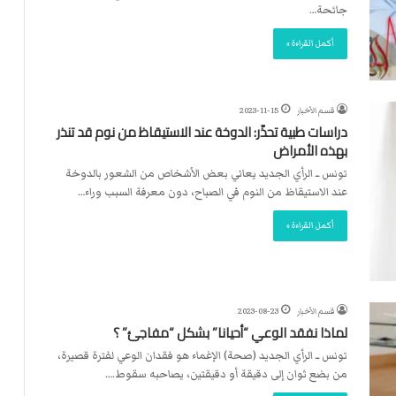
ت
جائحة…
ل
ا
أكمل القراءة »
ل
قسم الأخبار
2023-11-15
دراسات طبية تحذّر: الدوخة عند الاستيقاظ من نوم قد تنذر
بهذه الأمراض
تونس ــ الرأي الجديد يعاني بعض الأشخاص من الشعور بالدوخة
عند الاستيقاظ من النوم في الصباح، دون معرفة السبب وراء…
أكمل القراءة »
قسم الأخبار
2023-08-23
لماذا نفقد الوعي “أحيانا” بشكل “مفاجئ” ؟
تونس ــ الرأي الجديد (صحة) الإغماء هو فقدان الوعي لفترة قصيرة،
من بضع ثوان إلى دقيقة أو دقيقتين، يصاحبه سقوط.…