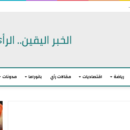
رياضة
اقتصاديات
مقالات رأي
بانوراما
مدونات
أ
ا
ك
ل
ث
ا
ر
ت
م
ح