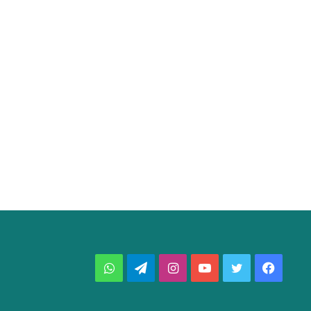
فيسبوك
تويتر
يوتيوب
انستقرام
تيلقرام
واتساب