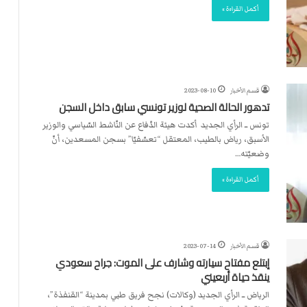
أكمل القراءة »
قسم الأخبار
2023-08-10
تدهور الحالة الصحية لوزير تونسي سابق داخل السجن
تونس ــ الرأي الجديد أكدت هيئة الدّفاع عن النّاشط السّياسي والوزير
الأسبق، رياض بالطيب، المعتقل “تعسّفيّا” بسجن المسعدين، أنّ
وضعيّته…
أكمل القراءة »
قسم الأخبار
2023-07-14
إبتلع مفتاح سيارته وشارف على الموت: جراح سعودي
ينقذ حياة أربعيني
الرياض ــ الرأي الجديد (وكالات) نجح فريق طبي بمدينة “القنفذة”،