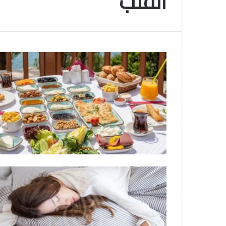
القلب
م
و
2025-11-10
س
انتهى موسم البلايلي… الجزائري يصاب في ا
م
المتقاطعة لركبته
ا
ل
ب
ل
ا
ي
ل
ي
…
ا
ل
ج
ز
ا
ئ
ر
ي