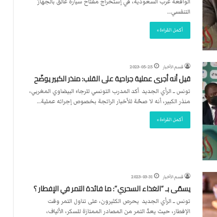
الواقعة غرب السعودية، في إستخراج مفتاح سيارة عالق بالجهاز
التنفسي…
أكمل القراءة »
قسم الأخبار
2023-05-25
قيل أنه أجرى عملية جراحية على القلب: منذر الكبير يوضّح
تونس ــ الرأي الجديد أكد المدرب التونسي للرجاء البيضاوي المغربي،
منذر الكبير، أنه لا صحّة للأخبار الرائجة بخصوص إجرائه عملية…
أكمل القراءة »
قسم الأخبار
2023-03-31
يسمّى بـ “الغذاء السحري”: ما فائدة التمر في الإفطار ؟
تونس ــ الرأي الجديد يحرص الكثيرون، على تناول التمر وقت
الإفطار، حيث يعدّ التمر من المصادر الممتازة للسكر، الألياف،