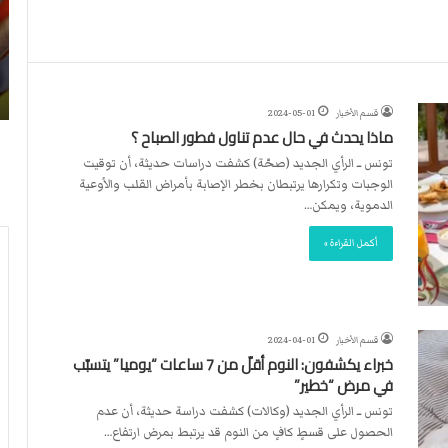
ن
ا
4
د
2026-07-23
آ
ا
لأربطة
أكثر من 4 آلاف مستوطن يقتحمون الأقصى..
ل
ل
وشهداء برصاص الاحتلال
ا
د
قسم الأخبار
2024-05-01
ف
و
ماذا يحدث في حال عدم تناول فطور الصباح ؟
م
ل
س
ي
تونس ــ الرأي الجديد (صحّة) كشفت دراسات حديثة، أن توقيت
ت
ي
الوجبات وتكرارها يرتبطان بخطر الإصابة بأمراض القلب والأوعية
و
ق
الدموية، ويمكن…
ط
ر
أكمل القراءة »
ن
ر
ي
ت
ق
ع
ت
ي
ح
ي
قسم الأخبار
2024-04-01
م
ن
خبراء يكشفون: النوم أقلّ من 7 ساعات “يوميا” يتسبّب
و
ت
في مرض “خطير”
ن
ح
تونس ــ الرأي الجديد (وكالات) كشفت دراسة حديثة، أن عدم
ا
ك
الحصول على قسطٍ كافٍ من النوم قد يرتبط بمرض ارتفاع…
ل
ي