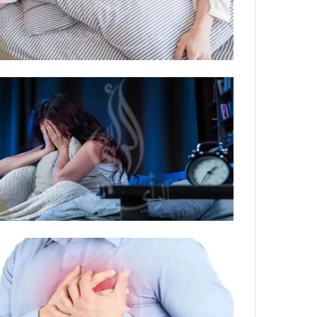
ي
ص
ا
ب
ف
ي
ا
ل
أ
ر
ب
ط
ة
ا
ل
م
ت
ق
ا
ط
ع