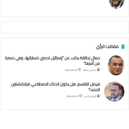
ك
ي
م
م
أ
ج
ن
ب
مقالات الرأي
ي
ل
جمال زحالقة يكتب عن “إسرائيل تحصي خساراتها.. وفي حسرة
د
من أمرها”
ر
ب
جمال زحالقة
2026-06-22
ي
ك
فيصل القاسم: هل يكون الذكاء الاصطناعي فرانكنشتاين
ر
الجديد؟
ة
فيصل قاسم
2026-06-22
ا
ل
ي
د