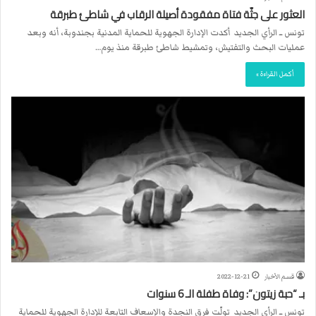
العثور على جثّة فتاة مفقودة أصيلة الرقاب في شاطئ طبرقة
تونس ــ الرأي الجديد أكدت الإدارة الجهوية للحماية المدنية بجندوبة، أنه وبعد
عمليات البحث والتفتيش، وتمشيط شاطئ طبرقة منذ يوم…
أكمل القراءة »
قسم الأخبار
2022-12-21
بـ “حبة زيتون”: وفاة طفلة الـ 6 سنوات
تونس ــ الرأي الجديد تولّت فرق النجدة والإسعاف التابعة للإدارة الجهوية للحماية