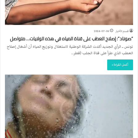
قسم الأخبار
2024-07-06
“صوناد”: إصلاح العطب على قناة المياه في هذه الولايات… متواصل
تونس ــ الرأي الجديد أكدت الشركة الوطنية لاستغلال وتوزيع المياه أن أشغال إصلاح
العطب الذي طرأ على قناة الجلب (قطر…
أكمل القراءة »