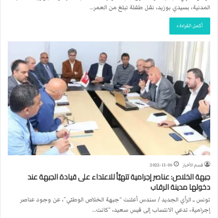
المدنية، بسيدي بوزيد، نقل طفلة تبلغ من العمر…
أكمل القراءة »
قسم الأخبار
2022-11-06
جبهة الخلاص: عناصر إجرامية تتهيّأ للاعتداء على قيادة الجبهة عند
دخولها مدينة الرقاب
تونس ــ الرأي الجديد / سندس أعلنت “جبهة الخلاص الوطني”، عن وجود عناصر
إجرامية، تدعي الانتساب إلى قيس سعيد، “كانت…