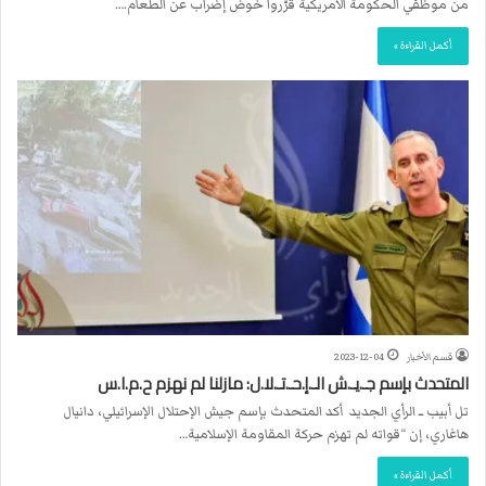
من موظّفي الحكومة الأمريكية قرّروا خوض إضراب عن الطعام.…
أكمل القراءة »
قسم الأخبار
2023-12-04
المتحدث بإسم جـ.يـ.ش الـ.إ.حـ.تـ.لا.ل: مازلنا لم نهزم ح.م.ا.س
تل أبيب ــ الرأي الجديد أكد المتحدث بإسم جيش الإحتلال الإسرائيلي، دانيال
هاغاري، إن “قواته لم تهزم حركة المقاومة الإسلامية…
أكمل القراءة »