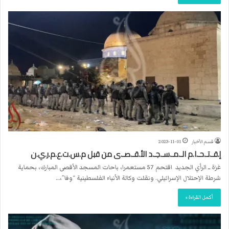
قسم الأخبار
2023-11-01
إ.قـ.تـ.حـ.ا.م الـ.مـ.سـ.جـ.د الأ.قـ.صـ.ى من قبل م.س.ت.ع.م.ر.ي.ن
غزة ــ الرأي الجديد اقتحم 57 مستعمرا، باحات المسجد الأقصى المبارك، بحماية
شرطة الإحتلال الإسرائيلي. ونقلت وكالة الأنباء الفلسطينية “وفا”،…
أكمل القراءة »