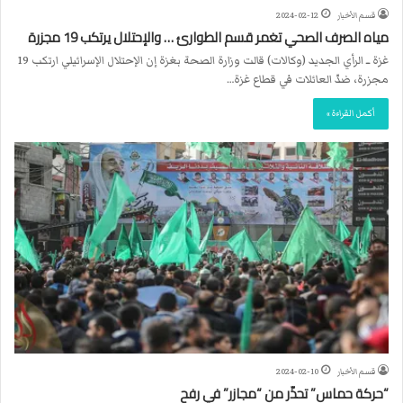
قسم الأخبار
2024-02-12
مياه الصرف الصحي تغمر قسم الطوارئ … والإحتلال يرتكب 19 مجزرة
غزة ــ الرأي الجديد (وكالات) قالت وزارة الصحة بغزة إن الإحتلال الإسرائيلي ارتكب 19
مجزرة، ضدّ العائلات في قطاع غزة…
أكمل القراءة »
قسم الأخبار
2024-02-10
“حركة حماس” تحذّر من “مجازر” في رفح