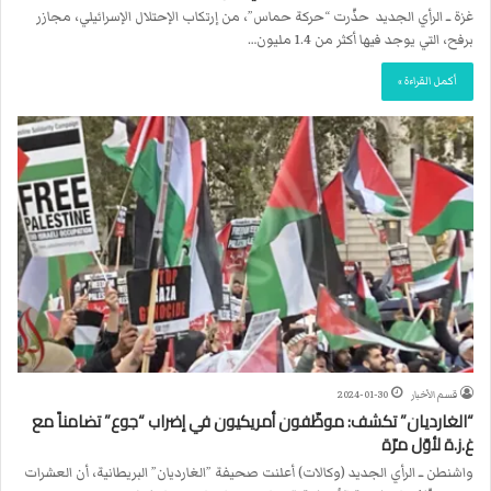
غزة ــ الرأي الجديد حذّرت “حركة حماس”، من إرتكاب الإحتلال الإسرائيلي، مجازر
برفح، التي يوجد فيها أكثر من 1.4 مليون…
أكمل القراءة »
قسم الأخبار
2024-01-30
“الغارديان” تكشف: موظّفون أمريكيون في إضراب “جوع” تضامناً مع
غ.ز.ة لأوّل مرّة
واشنطن ــ الرأي الجديد (وكالات) أعلنت صحيفة ”الغارديان” البريطانية، أن العشرات