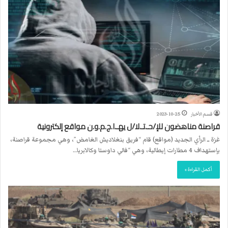
قسم الأخبار
2023-10-25
قراصنة مناهضون للإ/حـ.تـ.لا/ل يهـ.ا.ج.م.و.ن مواقع إلكترونية
غزة ــ الرأي الجديد (مواقع) قام “فريق بنغلاديش الغامض”، وهي مجموعة قراصنة،
بإستهداف 4 مطارات إيطالية، وهي “فالي داوستا وكالابريا…
أكمل القراءة »