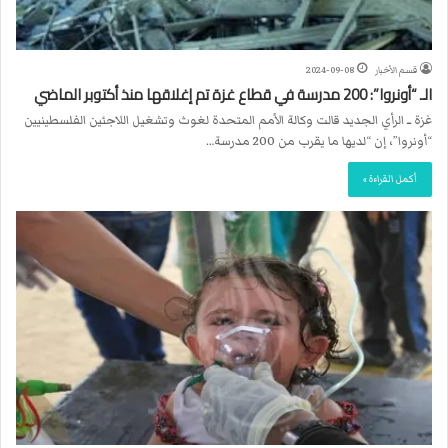
قسم الأخبار
2024-09-08
الـ “أونروا”: 200 مدرسة في قطاع غزة تم إغلاقها منذ أكتوبر الماضي
غزة ــ الرأي الجديد قالت وكالة الأمم المتحدة لغوث وتشغيل اللاجئين الفلسطينيين
“أونروا”، إن “لديها ما يقرب من 200 مدرسة…
أكمل القراءة »