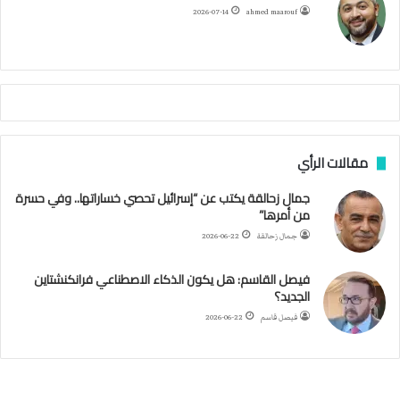
ح
ا
م
2026-07-14
ahmed maarouf
م
ا
م
ي
ة
ا
ل
س
مقالات الرأي
ف
ن
جمال زحالقة يكتب عن “إسرائيل تحصي خساراتها.. وفي حسرة
ف
من أمرها”
ي
م
جمال زحالقة
2026-06-22
ض
ي
فيصل القاسم: هل يكون الذكاء الاصطناعي فرانكنشتاين
ق
الجديد؟
ه
فيصل قاسم
2026-06-22
ر
م
ز