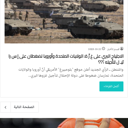
قسم الأخبار
2023-10-21
الاجتياح البري على غ زّ ة: الولايات المتحدة وأوروبا تضغطان على إ س را
ئيـ ل لتأجيله ؟؟؟
واشنطن ــ الرأي الجديد أعلن موقع ”بلومبيرغ” الأمريكي أنّ أوروبا والولايات
المتحدة، تمارسان ضغوطا على دولة الإحتلال لتأجيل غزوها البري…
أكمل القراءة »
الصفحة التالية
م
ا