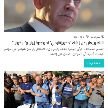
قسم الأخبار
2026-02-24
نتنباهو يعلن عن إنشاء “محور إقليمي” لمواجهة إيران و”الإخوان”
القدس المحتلة ــ الرأي الجديد كشف رئيس وزراء الاحتلال بنيامين نتنياهو، في مؤتمر
لقيادات أمنية، أن “إسرائيل” تعمل على إنشاء…
أكمل القراءة »