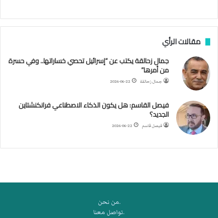
ج
ن
ب
مقالات الرأي
ي
ل
جمال زحالقة يكتب عن “إسرائيل تحصي خساراتها.. وفي حسرة
د
من أمرها”
ر
ب
جمال زحالقة
2026-06-22
ي
ك
فيصل القاسم: هل يكون الذكاء الاصطناعي فرانكنشتاين
ر
الجديد؟
ة
فيصل قاسم
2026-06-22
ا
ل
ي
د
.من نحن
.تواصل معنا