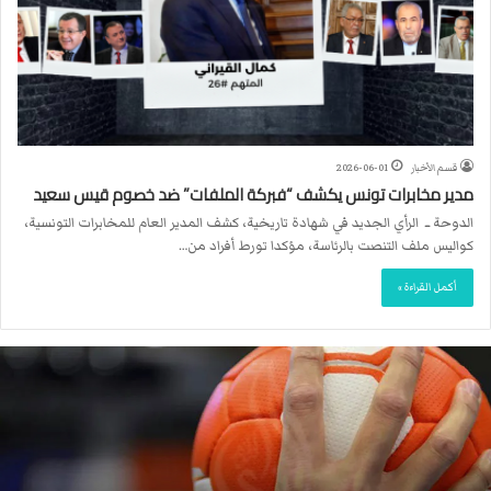
قسم الأخبار
2026-06-01
مدير مخابرات تونس يكشف “فبركة الملفات” ضد خصوم قيس سعيد
الدوحة ــ الرأي الجديد في شهادة تاريخية، كشف المدير العام للمخابرات التونسية،
كواليس ملف التنصت بالرئاسة، مؤكدا تورط أفراد من…
أكمل القراءة »
ا
ل
ا
ت
ح
ا