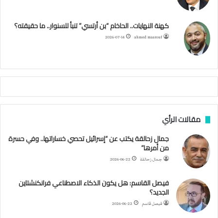
ئ
ه
ك
ب
ر
ا
ب
كهنة النهايات.. الحاخام “بن أرتسي” تنبأ للسنوار.. ما حقيقته؟
ا
ح
ا
م
2026-07-14
ahmed maarouf
م
ا
م
ي
ة
ا
ل
س
مقالات الرأي
ف
ن
جمال زحالقة يكتب عن “إسرائيل تحصي خساراتها.. وفي حسرة
ف
من أمرها”
ي
م
جمال زحالقة
2026-06-22
ض
ي
فيصل القاسم: هل يكون الذكاء الاصطناعي فرانكنشتاين
ق
الجديد؟
ه
فيصل قاسم
2026-06-22
ر