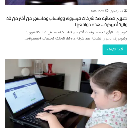
قسم الأخبار
2023-10-26
دعوى قضائية ضدّ شركات فيسبوك وواتساب وماسنجر من أكثر من 40
ولاية أمريكية… هذه دوافعها
نيويورك ــ الرأي الجديد رفعت أكثر من 40 ولاية، بما في ذلك كاليفورنيا
ونيويورك، دعوى قضائية ضد شركة Meta، المالكة لمنصات (فيسبوك،…
أكمل القراءة »