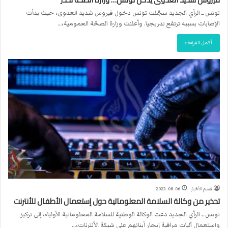
تونس ــ الرأي الجديد سجّلت تونس دخول فيروس شديد العدوى، حيث بدأت
الإصابات بسببه ترتفع تدريجيا. وأعلنت وزارة الصحّة العمومية،…
أكمل القراءة »
قسم الأخبار
2022-08-06
تحذير من وكالة السلامة المعلوماتية حول إستعمال الأطفال للأنترنت
تونس ــ الرأي الجديد دعت الوكالة الوطنية للسلامة المعلوماتية الأولياء، إلى تركيز
واستعمال آليات مراقبة إبحار أبنائهم على شبكة الأنترنات،…