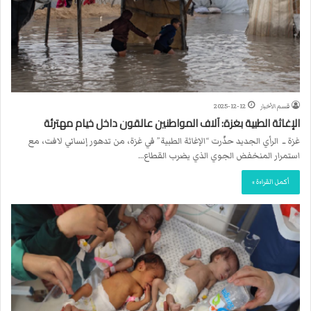
قسم الأخبار
2025-12-12
الإغاثة الطبية بغزة: آلاف المواطنين عالقون داخل خيام مهترئة
غزة ــ الرأي الجديد حذّرت “الإغاثة الطبية” في غزة، من تدهور إنساني لافت، مع
استمرار المنخفض الجوي الذي يضرب القطاع…
أكمل القراءة »