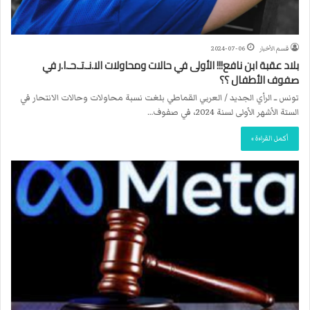
قسم الأخبار
2024-07-06
بلاد عقبة ابن نافع!!! الأولى في حالات ومحاولات الا.نـ.تـ.حـ.ا.ر في
صفوف الأطفال ؟؟
تونس ــ الرأي الجديد / العربي القماطي بلغت نسبة محاولات وحالات الانتحار في
الستة الأشهر الأولى لسنة 2024، في صفوف…
أكمل القراءة »