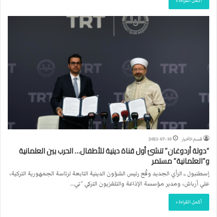
أكمل القراءة »
قسم الأخبار
2021-07-10
“دولة أردوغان” تنشئ أول قناة دينية للأطفال… الحرب بين العلمانية
و”العثمانية” مستمر
إسطنبول ــ الرأي الجديد وقّع رئيس الشؤون الدينية التابعة لرئاسة الجمهورية التركية،
علي أرباش، ومدير مؤسسة الإذاعة والتلفزيون التركي “تي…
أكمل القراءة »