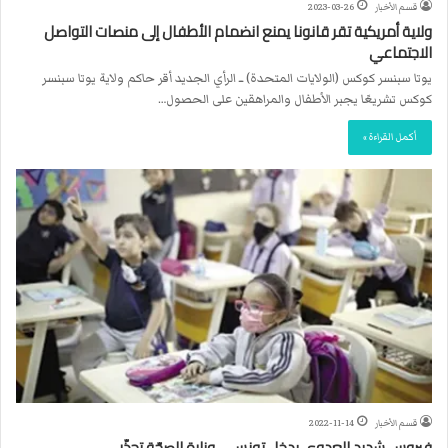
قسم الأخبار
2023-03-26
ولاية أمريكية تقر قانونا يمنع انضمام الأطفال إلى منصات التواصل
الاجتماعي
يوتا سبنسر كوكس (الولايات المتحدة) ــ الرأي الجديد أقر حاكم ولاية يوتا سبنسر
كوكس تشريعًا يجبر الأطفال والمراهقين على الحصول…
أكمل القراءة »
قسم الأخبار
2022-11-14
فيروس شديد العدوى يدخل تونس… وزارة الصحّة تحذّر