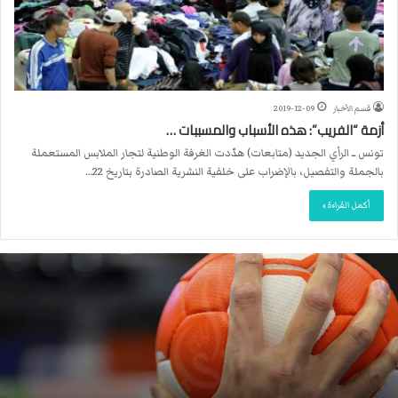
قسم الأخبار
2019-12-09
أزمة “الفريب”: هذه الأسباب والمسببات …
تونس ــ الرأي الجديد (متابعات) هدّدت الغرفة الوطنية لتجار الملابس المستعملة
بالجملة والتفصيل، بالإضراب على خلفية النشرية الصادرة بتاريخ 22…
أكمل القراءة »
ا
ل
ا
ت
ح
ا
د
ا