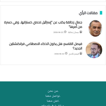
ن
ب
مقالات الرأي
ي
ل
جمال زحالقة يكتب عن “إسرائيل تحصي خساراتها.. وفي حسرة
د
من أمرها”
ر
ب
جمال زحالقة
2026-06-22
ي
ك
فيصل القاسم: هل يكون الذكاء الاصطناعي فرانكنشتاين
ر
الجديد؟
ة
فيصل قاسم
2026-06-22
ا
ل
ي
د
.من نحن
.تواصل معنا
.اعلن معنا
.ميثاق شرف الموقع