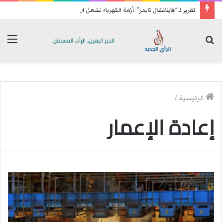
تقرير لـ “فاينانشال تايمز”: أزمة الكهرباء تشعل الغضب الشعبي ضد سعيّد
بحث
الق
عن
الرئيسية
/
إعادة الإعمار