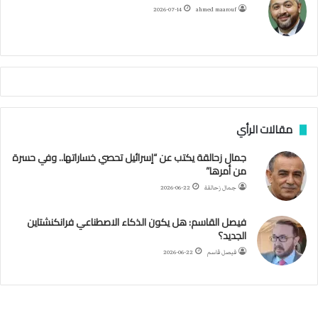
ح
ا
م
2026-07-14
ahmed maarouf
ا
د
م
ث
غ
ي
ا
ب
مقالات الرأي
ر
ئ
جمال زحالقة يكتب عن “إسرائيل تحصي خساراتها.. وفي حسرة
ي
من أمرها”
س
ا
جمال زحالقة
2026-06-22
ل
أ
فيصل القاسم: هل يكون الذكاء الاصطناعي فرانكنشتاين
ر
الجديد؟
ك
فيصل قاسم
2026-06-22
ا
ن
ف
ي