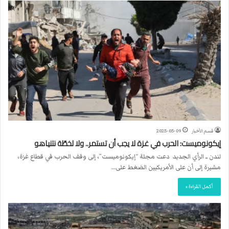
قسم الأخبار
2025-05-09
إيكونوميست: الحرب في غزة لا يجب أن تستمر.. ولا لخطّة نتنياهو
لندن ــ الرأي الجديد دعت مجلة “إيكونوميست”، إلى وقف الحرب في قطاع غزة،
مشيرة إلى أن على الأمريكيين الضغط على…
أكمل القراءة »