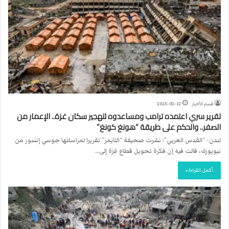
قسم الأخبار
2025-02-12
تقرير سري اعتمده ترامب ومساعدوه لتهجير سكان غزة.. الإعمار من
الصفر.. والحكم على طريقة “هونغ كونغ”
لندن- “القدس العربي”: نشرت صحيفة “التايمز” تقريرا لمراسلتها جوسي إنسور من
نيويورك، قالت فيه إن فكرة تحويل قطاع غزة إلى…
أكمل القراءة »