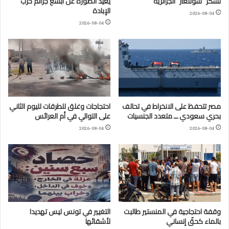
تشكر “سونلغاز” الجزائريّة
يعيد الصورة عن أبشع جرائم حرب
الإبادة
2026-08-04
2026-08-04
مصر تتحفظ على الانخراط في تحالف
احتجاجات وغلق للطرقات لليوم الثاني
بحري سعودي ــ متعدد الجنسيات
على التوالي في أم العرائس
2026-08-04
2026-08-04
وقفة احتجاجية في المنستير طالبت
التغيير في تونس ليس تهديدا
بالماء كحقّ إنساني
لأشقائها