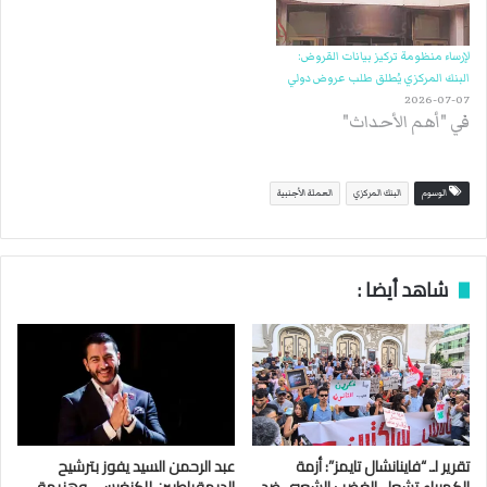
لإرساء منظومة تركيز بيانات القروض:
البنك المركزي يُطلق طلب عروض دولي
2026-07-07
في "أهم الأحداث"
الوسوم
البنك المركزي
العملة الأجنبية
شاهد أيضا :
تقرير لـ “فاينانشال تايمز”: أزمة
عبد الرحمن السيد يفوز بترشيح