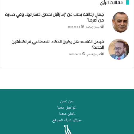
مقالات الرأي
.
و
جمال زحالقة يكتب عن “إسرائيل تحصي خساراتها.. وفي حسرة
ش
من أمرها”
ه
د
جمال زحالقة
2026-06-22
ا
ء
فيصل القاسم: هل يكون الذكاء الاصطناعي فرانكنشتاين
ب
الجديد؟
ر
فيصل قاسم
2026-06-22
ص
ا
ص
ا
ل
ا
ح
.من نحن
ت
.تواصل معنا
ل
.اعلن معنا
ا
.ميثاق شرف الموقع
ل