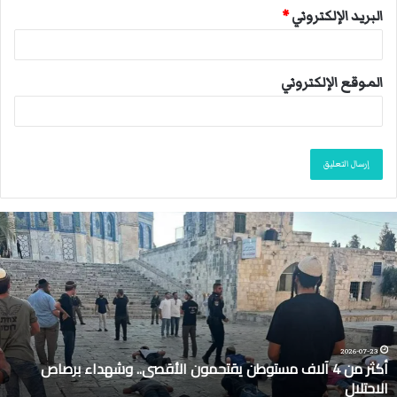
البريد الإلكتروني
*
الموقع الإلكتروني
أ
ك
ث
ر
م
ن
4
آ
2026-07-23
أكثر من 4 آلاف مستوطن يقتحمون الأقصى.. وشهداء برصاص
ل
الاحتلال
ا