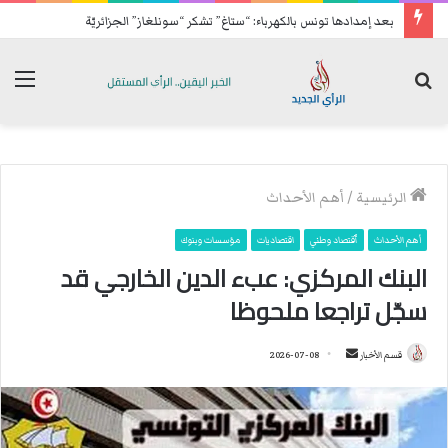
بعد إمدادها تونس بالكهرباء: “ستاغ” تشكر “سونلغاز” الجزائريّة
بحث
الق
عن
الرئيسية
/
أهم الأحداث
أهم الأحداث
ٱقتصاد وطني
اقتصاديات
مؤسسات وبنوك
البنك المركزي: عبء الدين الخارجي قد
سجّل تراجعا ملحوظا
قسم الأخبار
أ
2026-07-08
ر
س
ل