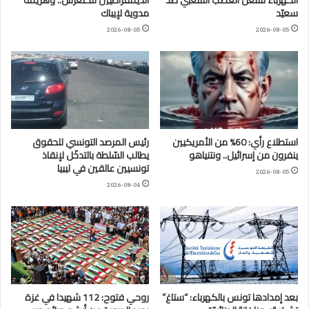
الكهرباء تشعل الغضب الشعبي ضد
الديمقراطيين للكنغرس.. وهزيمة
سعيّد
مدوية لإيباك
2026-08-05
2026-08-05
استطلاع رأي: 60% من الأمريكيين
رئيس المرصد التونسي للحقوق
ينفرون من إسرائيل.. ونتنياهو
يطالب السّلطة بالتدخّل لإنقاذ
تونسيين عالقين في ليبيا
2026-08-05
2026-08-04
بعد إمدادها تونس بالكهرباء: “ستاغ”
روحي فتوح: 112 شهيدا في غزة