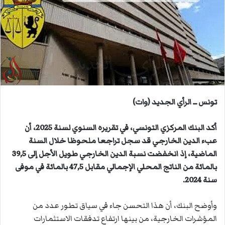
ب
ر
ي
د
ا
إ
ل
ك
ت
تونس ــ الرأي الجديد (وات)
ر
و
أكد البنك المركزي التونسي، في تقريره السنوي لسنة 2025، أن
ن
عبء الدين الخارجي قد سجل تراجعا ملحوظا خلال السنة
ي
الماضية، إذ انخفضت نسبة الدين الخارجي طويل الأجل إلى 39,5
ا
بالمائة من الناتج المحلي الإجمالي مقابل 47,5 بالمائة في موفى
سنة 2024.
وأوضح البنك، أن هذا التحسن جاء في سياق تطور عدد من
المؤشرات الخارجية، من بينها ارتفاع تدفقات الاستثمارات