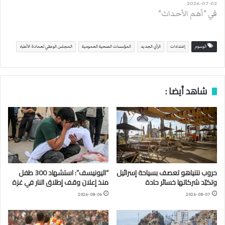
2026-07-02
في "أهم الأحداث"
الوسوم
إعتداءات
الرأي الجديد
المؤسسات الصحية العمومية
المجلس الوطني لعمادة الأطباء
شاهد أيضا :
حروب نتنياهو تعصف بسياحة إسرائيل
“اليونيسف”: استشهاد 300 طفل
وتكبّد شركاتها خسائر حادة
منذ إعلان وقف إطلاق النار في غزة
2026-08-06
2026-08-07