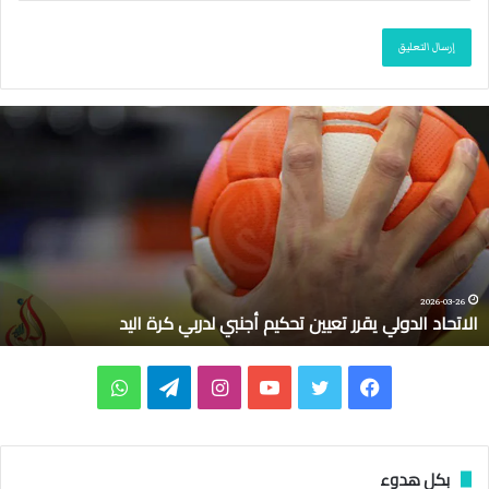
ا
ل
ا
ت
ح
ا
د
ا
ل
2026-03-26
الاتحاد الدولي يقرر تعيين تحكيم أجنبي لدربي كرة اليد
د
و
ل
ف
ت
ي
ا
ت
و
ي
ي
ي
و
و
ن
ي
ا
ق
ر
س
ي
ت
س
ل
ت
بكل هدوء
ر