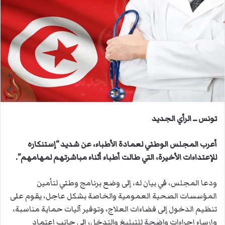
ل
ب
ر
ي
د
ا
إ
ل
ك
ت
تونس ــ الرأي الجديد
ر
و
أعرب المجلس الوطني لعمادة الأطباء، عن شديد “إستنكاره
ن
للإعتداءات الأخيرة، التي طالت أطباء أثناء مباشرتهم لمهامهم”.
ي
ا
ودعا المجلس، في بيان له، إلى وضع برنامج وطني لتأمين
المؤسسات الصحية العمومية والخاصة بشكل عاجل، يقوم على
تنظيم الدخول إلى فضاءات العلاج، وتوفير آليات حماية مناسبة،
وإرساء إجراءات واضحة للتبليغ والتدخل، إلى جانب اعتماد