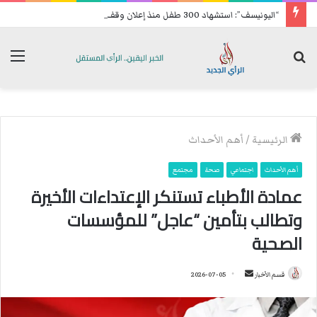
“اليونيسف”: استشهاد 300 طفل منذ إعلان وقف إطلاق النار في غزة
بحث
الق
عن
الرئيسية
/
أهم الأحداث
أهم الأحداث
اجتماعي
صحة
مجتمع
عمادة الأطباء تستنكر الإعتداءات الأخيرة
وتطالب بتأمين “عاجل” للمؤسسات
الصحية
قسم الأخبار
أ
2026-07-05
ر
س