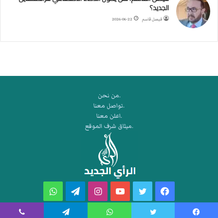
ر
الجديد؟
ة
فيصل قاسم
2026-06-22
ا
ل
ي
د
.من نحن
.تواصل معنا
.اعلن معنا
.ميثاق شرف الموقع
فيسبوك
تويتر
يوتيوب
انستقرام
تيلقرام
واتساب