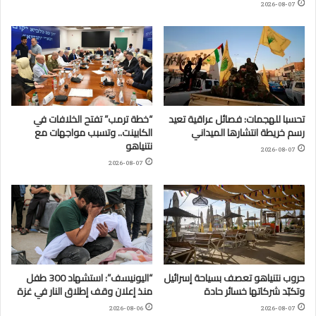
2026-08-07
تحسبا للهجمات: فصائل عراقية تعيد
“خطة ترمب” تفتح الخلافات في
رسم خريطة انتشارها الميداني
الكابينت.. وتسبب مواجهات مع
نتنياهو
2026-08-07
2026-08-07
حروب نتنياهو تعصف بسياحة إسرائيل
“اليونيسف”: استشهاد 300 طفل
وتكبّد شركاتها خسائر حادة
منذ إعلان وقف إطلاق النار في غزة
2026-08-06
2026-08-07