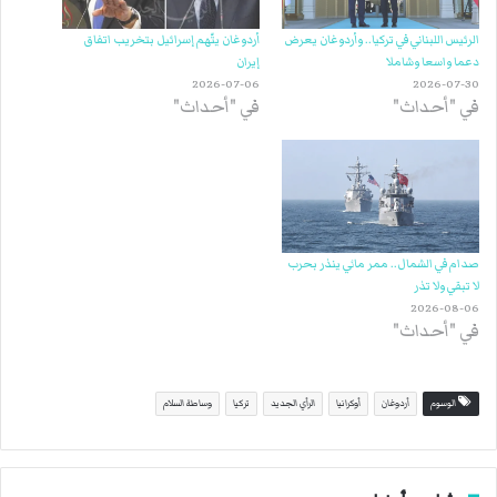
الرئيس اللبناني في تركيا.. وأردوغان يعرض
أردوغان يتّهم إسرائيل بتخريب اتفاق
دعما واسعا وشاملا
إيران
2026-07-06
2026-07-30
في "أحداث"
في "أحداث"
صدام في الشمال.. ممر مائي ينذر بحرب
لا تبقي ولا تذر
2026-08-06
في "أحداث"
الوسوم
أردوغان
أوكرانيا
الرأي الجديد
تركيا
وساطة السلام