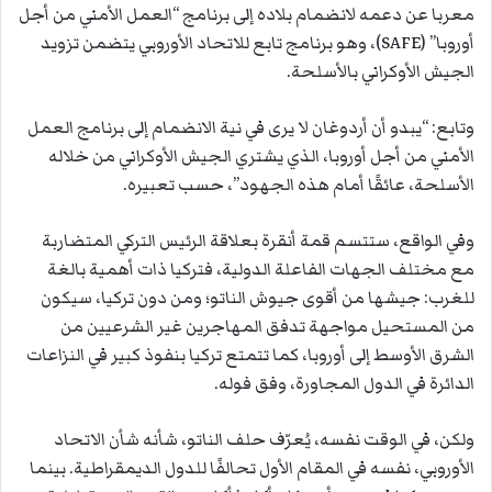
معربا عن دعمه لانضمام بلاده إلى برنامج “العمل الأمني ​​من أجل
أوروبا” (SAFE)، وهو برنامج تابع للاتحاد الأوروبي يتضمن تزويد
الجيش الأوكراني بالأسلحة.
وتابع: “يبدو أن أردوغان لا يرى في نية الانضمام إلى برنامج العمل
الأمني ​​من أجل أوروبا، الذي يشتري الجيش الأوكراني من خلاله
الأسلحة، عائقًا أمام هذه الجهود”، حسب تعبيره.
وفي الواقع، ستتسم قمة أنقرة بعلاقة الرئيس التركي المتضاربة
مع مختلف الجهات الفاعلة الدولية، فتركيا ذات أهمية بالغة
للغرب: جيشها من أقوى جيوش الناتو؛ ومن دون تركيا، سيكون
من المستحيل مواجهة تدفق المهاجرين غير الشرعيين من
الشرق الأوسط إلى أوروبا، كما تتمتع تركيا بنفوذ كبير في النزاعات
الدائرة في الدول المجاورة، وفق فوله.
ولكن، في الوقت نفسه، يُعرّف حلف الناتو، شأنه شأن الاتحاد
الأوروبي، نفسه في المقام الأول تحالفًا للدول الديمقراطية. بينما