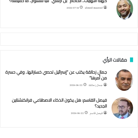
كهنة النهايات.. الحاخام “بن أرتسي” تنبأ للسنوار.. ما حقيقته؟
ا
ئ
ا
م
2026-07-14
ahmed maarouf
ر
ي
م
ي
ص
ا
ب
ف
مقالات الرأي
ي
ا
جمال زحالقة يكتب عن “إسرائيل تحصي خساراتها.. وفي حسرة
ل
من أمرها”
أ
ر
جمال زحالقة
2026-06-22
ب
ط
فيصل القاسم: هل يكون الذكاء الاصطناعي فرانكنشتاين
ة
الجديد؟
ا
فيصل قاسم
2026-06-22
ل
م
ت
ق