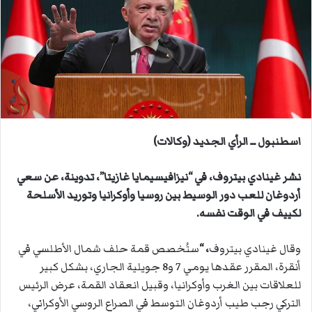
ب
ر
ي
د
ا
إ
ل
ك
ت
اسطنبول ــ الرأي الجديد (وكالات)
ر
و
نشر غينادي بيتروف، في “نيزافيسيمايا غازيتا”، تدوينة، عن سعي
ن
أردوغان للعب دور الوسيط بين روسيا وأوكرانيا وتوريد الأسلحة
ي
لكييف في الوقت نفسه.
ا
وقال غينادي بيتروف
، “
ستُخصص قمة حلف شمال الأطلسي في
أنقرة، المقرر عقدها يومي 7 و8 جويلية الجاري، بشكل كبير
للعلاقات بين الغرب وأوكرانيا، وقبيل انعقاد القمة، عرض الرئيس
التركي رجب طيب أردوغان التوسط في الصراع الروسي الأوكراني،