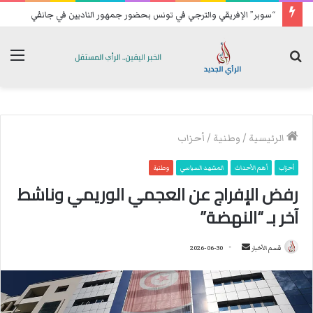
“سوبر” الإفريقي والترجي في تونس بحضور جمهور الناديين في جانفي
بحث
الق
عن
الرئيسية
/
وطنية
/
أحزاب
أحزاب
أهم الأحداث
المشهد السياسي
وطنية
رفض الإفراج عن العجمي الوريمي وناشط
آخر بـ “النهضة”
قسم الأخبار
أ
2026-06-30
ر
س
ل