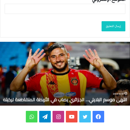
ا
ن
ت
ه
ى
م
و
س
م
2025-11-10
انتهى موسم البلايلي… الجزائري يصاب في الأربطة المتقاطعة لركبته
ا
ل
ب
ف
ت
ي
ا
ت
و
ل
ا
ي
و
و
ن
ي
ا