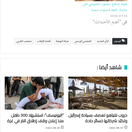
هيئة الدفاع: حصول الغنوشي على
جائزة.. كلفه 5 سنوات سجنا
2026-07-13
في "أهم الأحداث"
الوسوم
الرأي الجديد
العجمي الوريمي
حركة النهضة
قضايا الإرهاب
مصعب الغربي
شاهد أيضا :
حروب نتنياهو تعصف بسياحة إسرائيل
“اليونيسف”: استشهاد 300 طفل
وتكبّد شركاتها خسائر حادة
منذ إعلان وقف إطلاق النار في غزة
2026-08-06
2026-08-07