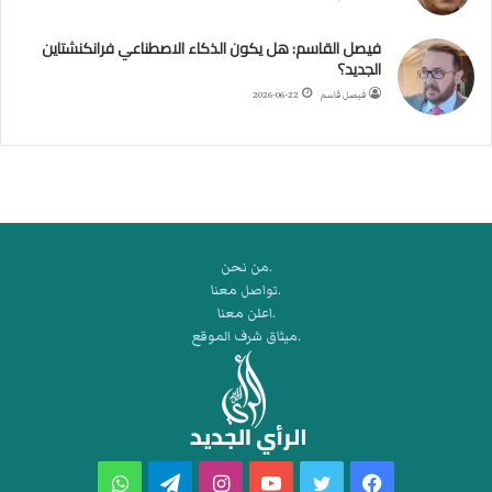
ب
ط
فيصل القاسم: هل يكون الذكاء الاصطناعي فرانكنشتاين
ة
الجديد؟
ا
فيصل قاسم
2026-06-22
ل
م
ت
ق
ا
ط
ع
.من نحن
ة
.تواصل معنا
ل
.اعلن معنا
ر
.ميثاق شرف الموقع
ك
ب
ت
ه
فيسبوك
تويتر
يوتيوب
انستقرام
تيلقرام
واتساب