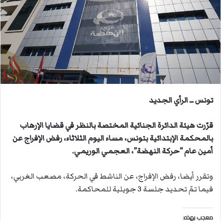
ب
ر
ي
د
ا
إ
ل
ك
ت
تونس ــ الرأي الجديد
ر
و
قرّرت هيئة الدائرة الجنائية المختصة بالنظر في قضايا الإرهاب
ن
بالمحكمة الإبتدائية بتونس، مساء اليوم الثلاثاء، رفض الإفراج عن
ي
أمين عام “حركة النهضة”، العجمي الوريمي.
ا
وتقرر أيضا، رفض الإفراج، عن الناشط في الحركة، مصعب الغربي،
فيما تمّ تحديد جلسة 3 جويلية للمحاكمة.
معجب بهذه: