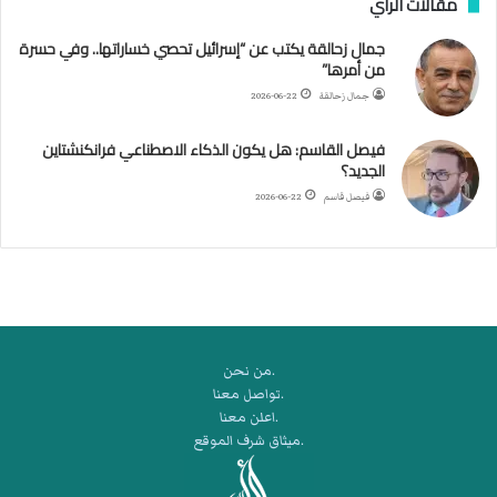
مقالات الرأي
ي
ا
جمال زحالقة يكتب عن “إسرائيل تحصي خساراتها.. وفي حسرة
ل
من أمرها”
أ
ر
جمال زحالقة
2026-06-22
ب
ط
فيصل القاسم: هل يكون الذكاء الاصطناعي فرانكنشتاين
ة
الجديد؟
ا
فيصل قاسم
2026-06-22
ل
م
ت
ق
ا
ط
ع
.من نحن
ة
.تواصل معنا
ل
.اعلن معنا
ر
.ميثاق شرف الموقع
ك
ب
ت