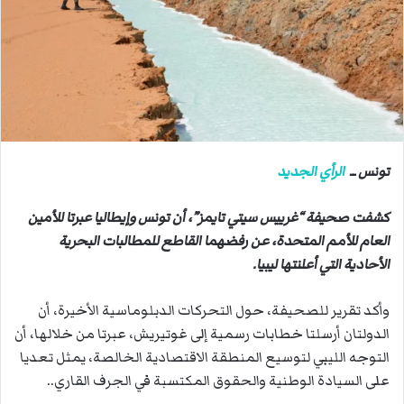
ب
ر
ي
د
ا
إ
ل
ك
تونس ــ
الرأي الجديد
ت
ر
كشفت صحيفة “غرييس سيتي تايمز”، أن تونس وإيطاليا عبرتا للأمين
و
العام للأمم المتحدة، عن رفضهما القاطع للمطالبات البحرية
ن
الأحادية التي أعلنتها ليبيا.
ي
ا
وأكد تقرير للصحيفة، حول التحركات الدبلوماسية الأخيرة، أن
الدولتان أرسلتا خطابات رسمية إلى غوتيريش، عبرتا من خلالها، أن
التوجه الليبي لتوسيع المنطقة الاقتصادية الخالصة، يمثل تعديا
على السيادة الوطنية والحقوق المكتسبة في الجرف القاري..