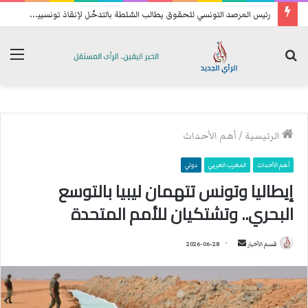
ر
ئيس المرصد التونسي للحقوق يطالب السّلطة بالتدخّل لإنقاذ تونسيين عالقين في ليبيا
بحث
الق
عن
الرئيسية
/
أهم الأحداث
أهم الأحداث
المغرب العربي
دولي
إيطاليا وتونس تتهمان ليبيا بالتوسع
البحري.. وتشتكيان للأمم المتحدة
قسم الأخبار
أ
2026-06-28
ر
س
ل