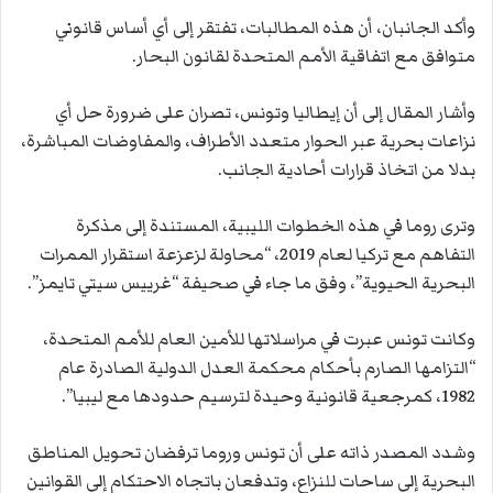
وأكد الجانبان، أن هذه المطالبات، تفتقر إلى أي أساس قانوني
متوافق مع اتفاقية الأمم المتحدة لقانون البحار.
وأشار المقال إلى أن إيطاليا وتونس، تصران على ضرورة حل أي
نزاعات بحرية عبر الحوار متعدد الأطراف، والمفاوضات المباشرة،
بدلا من اتخاذ قرارات أحادية الجانب.
وترى روما في هذه الخطوات الليبية، المستندة إلى مذكرة
التفاهم مع تركيا لعام 2019، “محاولة لزعزعة استقرار الممرات
البحرية الحيوية”، وفق ما جاء في صحيفة “غرييس سيتي تايمز”.
وكانت تونس عبرت في مراسلاتها للأمين العام للأمم المتحدة،
“التزامها الصارم بأحكام محكمة العدل الدولية الصادرة عام
1982، كمرجعية قانونية وحيدة لترسيم حدودها مع ليبيا”.
وشدد المصدر ذاته على أن تونس وروما ترفضان تحويل المناطق
البحرية إلى ساحات للنزاع، وتدفعان باتجاه الاحتكام إلى القوانين