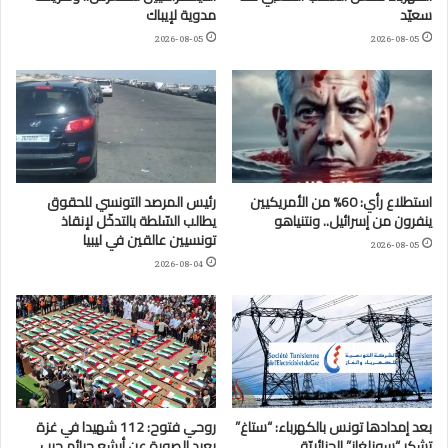
سعيّد
مدوية لإيباك
2026-08-05
2026-08-05
استطلاع رأي: 60% من الأمريكيين
رئيس المرصد التونسي للحقوق
ينفرون من إسرائيل.. ونتنياهو
يطالب السّلطة بالتدخّل لإنقاذ
تونسيين عالقين في ليبيا
2026-08-05
2026-08-04
بعد إمدادها تونس بالكهرباء: “ستاغ”
روحي فتوح: 112 شهيدا في غزة
تشكر “سونلغاز” الجزائريّة
يعيد الصورة عن أبشع جرائم حرب