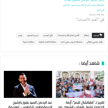
رئيس المرصد التونسي للحقوق يطالب
السّلطة بالتدخّل لإنقاذ تونسيين عالقين
في ليبيا
2026-08-04
في "أهم الأحداث"
الوسوم
إيطاليا
الأمين العام للأمم المتحدة
الرأي الجديد
ترسيم الحدود
تونس
رفض تونسي إيطالي
صحيفة غرييس سيتي تايمز
محكمة العدل الدولية
مطالبات ليبية
شاهد أيضا :
تقرير لـ “فاينانشال تايمز”: أزمة
عبد الرحمن السيد يفوز بترشيح
الكهرباء تشعل الغضب الشعبي ضد
الديمقراطيين للكنغرس.. وهزيمة