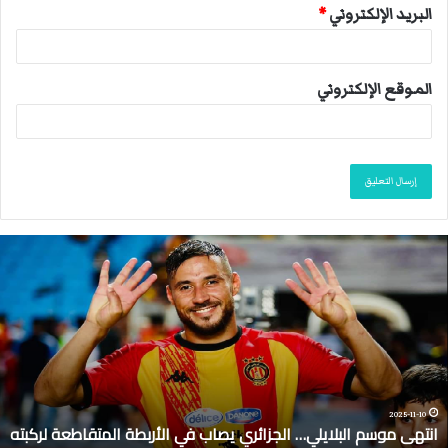
البريد الإلكتروني
*
الموقع الإلكتروني
ا
ن
ت
ه
ى
م
و
س
م
2025-11-10
انتهى موسم البلايلي… الجزائري يصاب في الأربطة المتقاطعة لركبته
ا