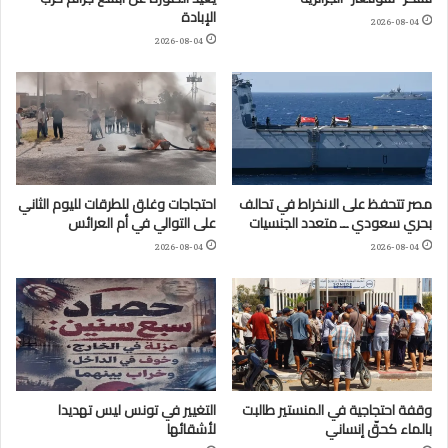
الإبادة
2026-08-04
2026-08-04
مصر تتحفظ على الانخراط في تحالف
احتجاجات وغلق للطرقات لليوم الثاني
بحري سعودي ــ متعدد الجنسيات
على التوالي في أم العرائس
2026-08-04
2026-08-04
وقفة احتجاجية في المنستير طالبت
التغيير في تونس ليس تهديدا
بالماء كحقّ إنساني
لأشقائها