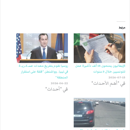
مرتبط
الإيطاليون يمنحون 15 ألف تأشيرة عمل
روسيا تقوم بتفريغ معدات عسـ.كـ.ريـ.ة
للتونسيين خلال 3 سنوات
في ليبيا.. وواشنطن “قلقة على استقرار
2026-07-15
المنطقة”
في "أهم الأحداث"
2024-06-22
في "أحداث"