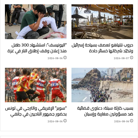
حروب نتنياهو تعصف بسياحة إسرائيل
“اليونيسف”: استشهاد 300 طفل
وتكبّد شركاتها خسائر حادة
منذ إعلان وقف إطلاق النار في غزة
2026-08-06
2026-08-07
بسبب كارثة سبتة: دعاوى قضائية
“سوبر” الإفريقي والترجي في تونس
ضد مسؤولين مغاربة وإسبان
بحضور جمهور الناديين في جانفي
2026-08-06
2026-08-06