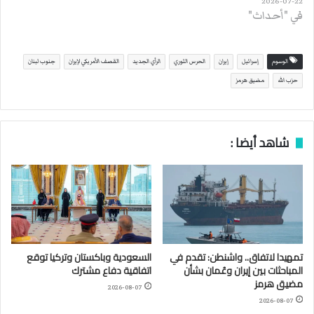
2026-07-22
في "أحداث"
الوسوم
إسرائيل
إيران
الحرس الثوري
الرأي الجديد
القصف الأمريكي لإيران
جنوب لبنان
حزب الله
مضيق هرمز
شاهد أيضا :
تمهيدا لاتفاق.. واشنطن: تقدم في
السعودية وباكستان وتركيا توقع
المباحثات بين إيران وعُمان بشأن
اتفاقية دفاع مشترك
مضيق هرمز
2026-08-07
2026-08-07