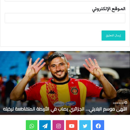
الموقع الإلكتروني
ا
ن
ت
ه
ى
م
و
س
م
2025-11-10
انتهى موسم البلايلي… الجزائري يصاب في الأربطة المتقاطعة لركبته
ا
ل
ب
ف
ت
ي
ا
ت
و
ل