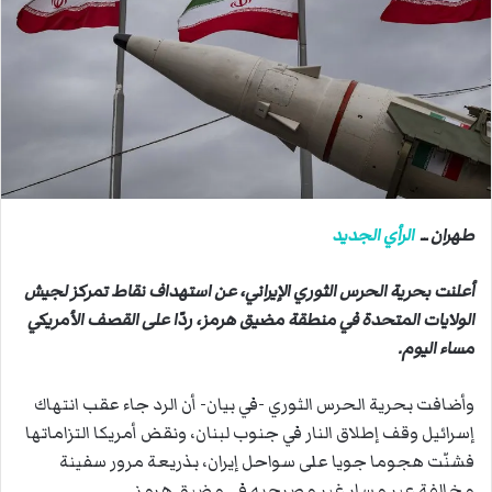
ب
ر
ي
د
ا
إ
ل
ك
ت
طهران ــ
الرأي الجديد
ر
و
أعلنت بحرية الحرس الثوري الإيراني، عن استهداف نقاط تمركز لجيش
ن
الولايات المتحدة في منطقة مضيق هرمز، ردّا على القصف الأمريكي
ي
مساء اليوم.
ا
وأضافت بحرية الحرس الثوري -في بيان- أن الرد جاء عقب انتهاك
إسرائيل وقف إطلاق النار في جنوب لبنان، ونقض أمريكا التزاماتها
فشنّت هجوما جويا على سواحل إيران، بذريعة مرور سفينة
مخالفة عبر مسار غير مصرح به في مضيق هرمز.