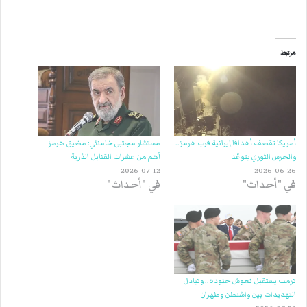
مرتبط
أمريكا تقصف أهدافا إيرانية قرب هرمز..
مستشار مجتبى خامنئي: مضيق هرمز
والحرس الثوري يتوعّد
أهم من عشرات القنابل الذرية
2026-07-12
2026-06-26
في "أحداث"
في "أحداث"
ترمب يستقبل نعوش جنوده.. وتبادل
التهديدات بين واشنطن وطهران