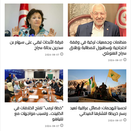
منظمات وجمعيات تركية في وقفة
فرقة الأبحاث تبقي على سهام بن
احتجاجية بإسطنبول للمطالبة بإطلاق
سدرين بحالة سراح
سراح الغنوشي
2026-08-07
2026-08-07
تحسبا للهجمات: فصائل عراقية تعيد
“خطة ترمب” تفتح الخلافات في
رسم خريطة انتشارها الميداني
الكابينت.. وتسبب مواجهات مع
نتنياهو
2026-08-07
2026-08-07