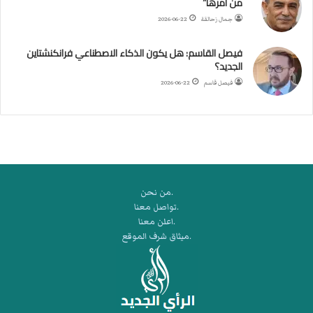
من أمرها”
أ
ر
جمال زحالقة
2026-06-22
ب
ط
فيصل القاسم: هل يكون الذكاء الاصطناعي فرانكنشتاين
ة
الجديد؟
ا
فيصل قاسم
2026-06-22
ل
م
ت
ق
ا
ط
ع
.من نحن
ة
.تواصل معنا
ل
.اعلن معنا
ر
.ميثاق شرف الموقع
ك
ب
ت
ه