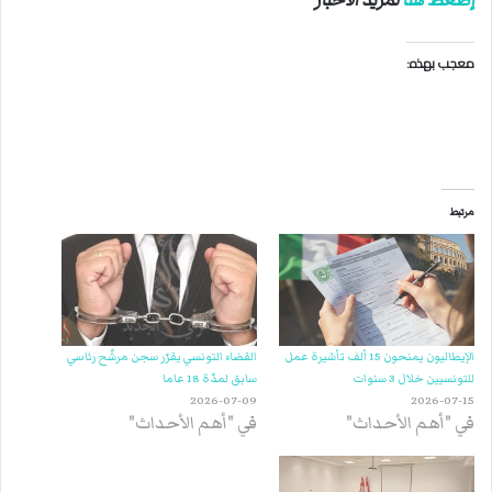
إضغط هنا
لمزيد الأخبار
معجب بهذه:
مرتبط
الإيطاليون يمنحون 15 ألف تأشيرة عمل
القضاء التونسي يقرّر سجن مرشّح رئاسي
للتونسيين خلال 3 سنوات
سابق لمدّة 18 عاما
2026-07-09
2026-07-15
في "أهم الأحداث"
في "أهم الأحداث"