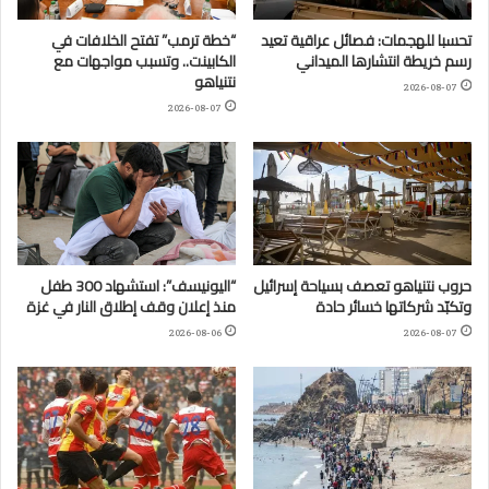
تحسبا للهجمات: فصائل عراقية تعيد
“خطة ترمب” تفتح الخلافات في
رسم خريطة انتشارها الميداني
الكابينت.. وتسبب مواجهات مع
نتنياهو
2026-08-07
2026-08-07
حروب نتنياهو تعصف بسياحة إسرائيل
“اليونيسف”: استشهاد 300 طفل
وتكبّد شركاتها خسائر حادة
منذ إعلان وقف إطلاق النار في غزة
2026-08-06
2026-08-07