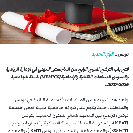
ب
ر
ي
د
ا
إ
ل
ك
تونس ــ
الرأي الجديد
ت
ر
فتح باب الترشح للفوج الرابع من الماجستير المهني في الإدارة الريادية
و
والتسويق للصناعات الثقافية والإبداعية (MEMICC) للسنة الجامعية
ن
2026-2027..
ي
ا
ويُعد هذا البرنامج من المبادرات الأكاديمية الرائدة في تونس
والمنطقة، حيث يقوم على شراكة جامعية متينة ضمن جامعة
تونس، تجمع بين المعهد العالي للفنون الجميلة بتونس
(ISBAT)، والمدرسة العليا للعلوم الاقتصادية والتجارية بتونس
(ESSECT)، والمعهد العالي للموسيقى بتونس (ISMT)، والمعهد