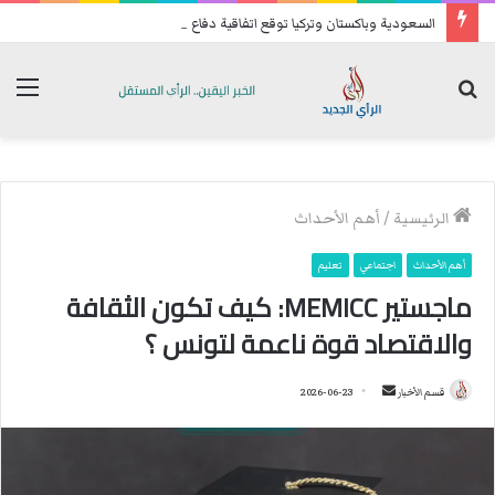
السعودية وباكستان وتركيا توقع اتفاقية دفاع مشترك
بحث
الق
عن
الرئيسية
/
أهم الأحداث
أهم الأحداث
اجتماعي
تعليم
ماجستير MEMICC: كيف تكون الثقافة
والاقتصاد قوة ناعمة لتونس ؟
قسم الأخبار
أ
2026-06-23
ر
س
ل