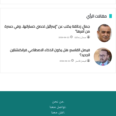
ن
ب
مقالات الرأي
ي
ل
جمال زحالقة يكتب عن “إسرائيل تحصي خساراتها.. وفي حسرة
د
من أمرها”
ر
ب
جمال زحالقة
2026-06-22
ي
ك
فيصل القاسم: هل يكون الذكاء الاصطناعي فرانكنشتاين
ر
الجديد؟
ة
فيصل قاسم
2026-06-22
ا
ل
ي
د
.من نحن
.تواصل معنا
.اعلن معنا