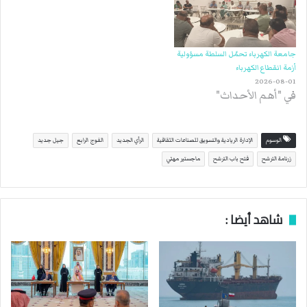
جامعة الكهرباء تحمّل السلطة مسؤولية
أزمة انقطاع الكهرباء
2026-08-01
في "أهم الأحداث"
الوسوم
الإدارة الريادية والتسويق للصناعات الثقافية
الرأي الجديد
الفوج الرابع
جيل جديد
زرنامة الترشح
فتح باب الترشح
ماجستير مهني
شاهد أيضا :