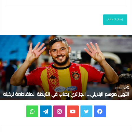
ا
ن
ت
ه
ى
م
و
س
م
2025-11-10
انتهى موسم البلايلي… الجزائري يصاب في الأربطة المتقاطعة لركبته
ا
ل
ب
ف
ت
ي
ا
ت
و
ل
ا
ي
و
و
ن
ي
ا
ي
ل