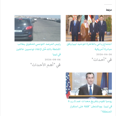
مرتبط
اجتماع رباعي بالقاهرة لتوحيد ليبيا وفق
رئيس المرصد التونسي للحقوق يطالب
مبادرة أمريكية
السّلطة بالتدخّل لإنقاذ تونسيين عالقين
2026-06-24
في ليبيا
في "أحداث"
2026-08-04
في "أهم الأحداث"
روسيا تقوم بتفريغ معدات عسـ.كـ.ريـ.ة
في ليبيا.. وواشنطن “قلقة على استقرار
المنطقة”