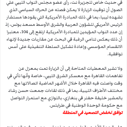
في حديث خاص للجزيرة نت، رأى عضو مجلس النواب الليبي علي
الصول أن توقيت الزيارة لا يمكن فصله عن الحراك السياسي الذي
تشهده ليبيا، بما في ذلك المبادرة الأمريكية التي يقودها مستشار
الرئيس الأمريكي للشؤون العربية والشرق الأوسط مسعد بولس، إذ
إن عدد النواب المؤيدين للمبادرة الأمريكية ارتفع إلى 104، معتبرا
أن ذلك يعكس تنامي الرغبة في البحث عن مقاربات جديدة لإنهاء
الانقسام المؤسسي وإعادة تشكيل السلطة التنفيذية على أسس
توافقية.
ولا تشير المعطيات المتاحة إلى أن الزيارة تمت بمعزل عن
تفاهمات القاهرة مع معسكر الشرق الليبي، خاصة وأنها تأتي في
وقت واصلت فيه القاهرة خلال الأشهر الماضية اتصالاتها مع
مختلف الأطراف الليبية، بما في ذلك لقاءات جمعت حسن رشاد
بالمشير خليفة حفتر في بنغازي، بالتوازي مع استمرار التواصل
مع حكومة الوحدة الوطنية في طرابلس.
توافق لخفض التصعيد في المنطقة
على الجهة الأخرى يقول مصدر دبلوماسي مصري رفيع المستوى