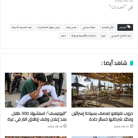
2024-06-22
في "أحداث"
الوسوم
الرأي الجديد
حراك سياسي
حسن رشاد
رئيس جهاز المخابرات
عبد الحميد الدبيبة
عبد الفتاح السيسي
ليبيا
مبادرات إقليمية ودولية
مصر
شاهد أيضا :
حروب نتنياهو تعصف بسياحة إسرائيل
“اليونيسف”: استشهاد 300 طفل
وتكبّد شركاتها خسائر حادة
منذ إعلان وقف إطلاق النار في غزة
2026-08-06
2026-08-07