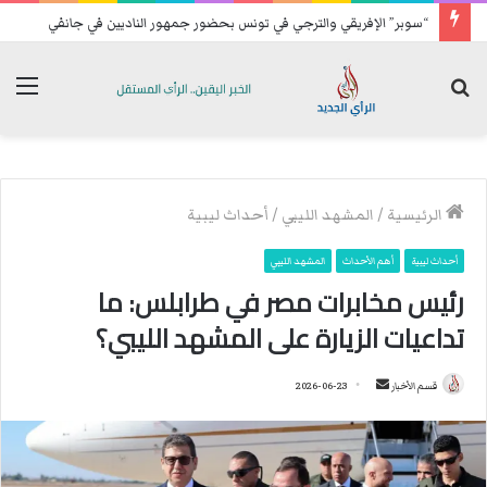
“سوبر” الإفريقي والترجي في تونس بحضور جمهور الناديين في جانفي
بحث
الق
عن
الرئيسية
/
المشهد الليبي
/
أحداث ليبية
أحداث ليبية
أهم الأحداث
المشهد الليبي
رئيس مخابرات مصر في طرابلس: ما
تداعيات الزيارة على المشهد الليبي؟
قسم الأخبار
أ
2026-06-23
ر
س
ل