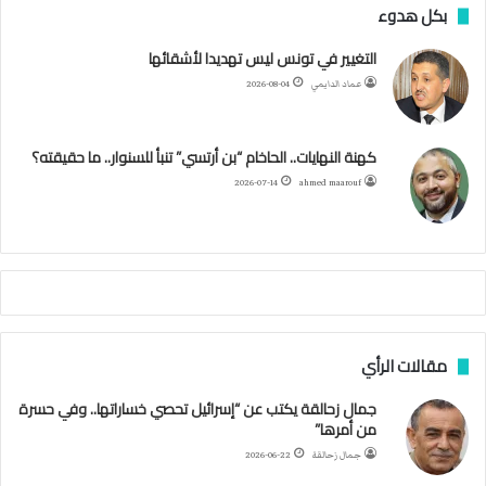
س
ي
ت
س
ل
ت
بكل هدوء
ي
…
ب
ت
ي
ت
ق
س
التغيير في تونس ليس تهديدا لأشقائها
ا
عماد الدايمي
2026-08-04
ل
و
ر
و
ق
ر
ا
ج
ز
ك
ب
ر
ا
ب
كهنة النهايات.. الحاخام “بن أرتسي” تنبأ للسنوار.. ما حقيقته؟
ا
ئ
ا
م
2026-07-14
ahmed maarouf
ر
ي
م
ي
ص
ا
ب
ف
مقالات الرأي
ي
ا
جمال زحالقة يكتب عن “إسرائيل تحصي خساراتها.. وفي حسرة
ل
من أمرها”
أ
ر
جمال زحالقة
2026-06-22
ب