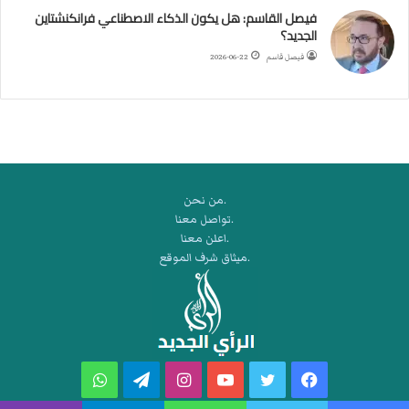
ط
فيصل القاسم: هل يكون الذكاء الاصطناعي فرانكنشتاين
ة
الجديد؟
ا
فيصل قاسم
2026-06-22
ل
م
ت
ق
ا
ط
ع
.من نحن
ة
.تواصل معنا
ل
.اعلن معنا
ر
.ميثاق شرف الموقع
ك
ب
ت
ه
فيسبوك
تويتر
يوتيوب
انستقرام
تيلقرام
واتساب