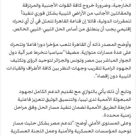
الخارجية، وضرورة خروج كافة القوات الأجنبية والمرتزقة
والمقاتلين الأجانب من الأراضي الليبية بشكل فوري تنفيذاً
للمقررات الدولية، قائلا إن قناعة القاهرة تتمثل في أن أي تحرك
إقليمي يجب أن ينطلق من أساس الحل الليبي-الليبي الخالص.
وأوضح المصدر ذاته أن القاهرة تلعب مؤخرا دورا فاعلا وتتحرك
على عدة مسارات متوازية. مضيفا “سياسيا ننخرط عبر آلية دول
الجوار المباشر بين مصر وتونس والجزائر لتوحيد الرؤى وتكثيف
الجهود الرامية لتقريب وجهات النظر بين كافة الأطراف والقيادات
الليبية دون إقصاء”.
وتابع أن ذلك يأتي بالتوازي مع تقديم الدعم الكامل لجهود
المبعوثة الأممية لدى ليبيا، والتنسيق الوثيق لتعزيز فاعلية
خارطة الطريق الأممية لضمان تنفيذ مسار الحل وفق مراحل
زمنية محددة.
وعلى المستوى الأمني أوضح: “تدعم مصر بشكل حثيث مسار
توحيد المؤسسات العسكرية والأمنية وعمل اللجنة العسكرية