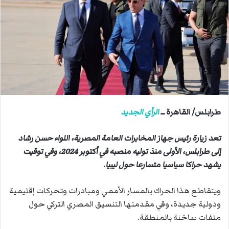
ب
ر
ي
د
ا
إ
ل
ك
ت
طرابلس/ القاهرة ــ
الرأي الجديد
ر
و
تعد زيارة رئيس جهاز المخابرات العامة المصرية، اللواء حسن رشاد
ن
ي
إلى طرابلس، الأولى منذ توليه منصبه في أكتوبر 2024، وفي توقيت
ا
يشهد حراكا سياسيا متسارعا حول ليبيا.
ويتقاطع هذا الحراك بالمسار الأممي ومبادرات وتحركات إقليمية
ودولية جديدة، وفي مقدمتها التنسيق المصري التركي حول
ملفات ساخنة بالمنطقة.