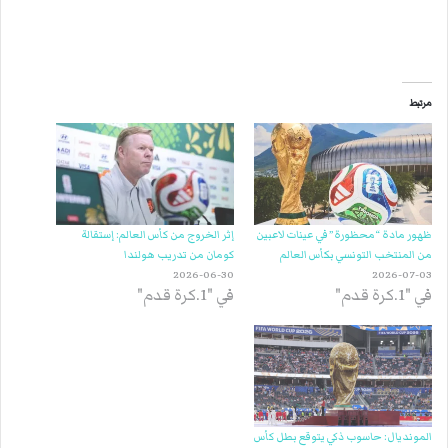
مرتبط
ظهور مادة “محظورة” في عينات لاعبين
إثر الخروج من كأس العالم: إستقالة
من المنتخب التونسي بكأس العالم
كومان من تدريب هولندا
2026-06-30
2026-07-03
في "1.كرة قدم"
في "1.كرة قدم"
المونديال: حاسوب ذكي يتوقع بطل كأس