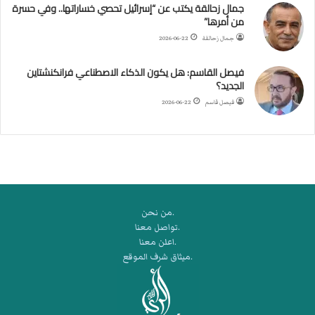
جمال زحالقة يكتب عن “إسرائيل تحصي خساراتها.. وفي حسرة
د
من أمرها”
ر
ب
جمال زحالقة
2026-06-22
ي
ك
فيصل القاسم: هل يكون الذكاء الاصطناعي فرانكنشتاين
ر
الجديد؟
ة
فيصل قاسم
2026-06-22
ا
ل
ي
د
.من نحن
.تواصل معنا
.اعلن معنا
.ميثاق شرف الموقع