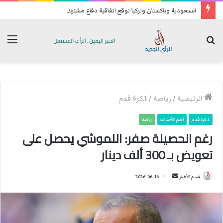
السعودية وباكستان وتركيا توقع اتفاقية دفاع مشترك
بحث
الق
عن
الرئيسية
/
رياضة
/
1.كرة قدم
1.كرة قدم
أهم الأحداث
رياضة
رغم الحصيلة صفر: اللموشي يحصل على
تعويض بـ 300 ألف دينار
قسم الأخبار
أ
2026-06-16
ر
س
ل