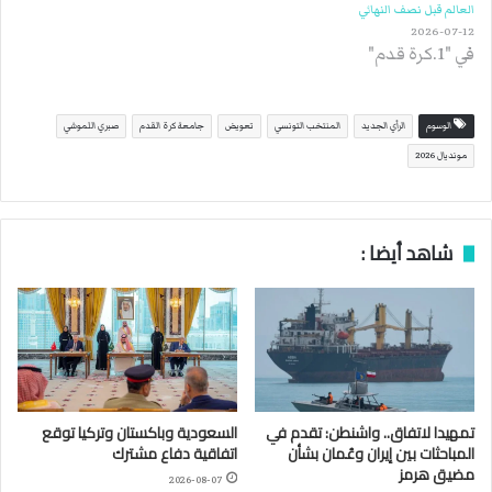
العالم قبل نصف النهائي
2026-07-12
في "1.كرة قدم"
الوسوم
الرأي الجديد
المنتخب التونسي
تعويض
جامعة كرة القدم
صبري اللموشي
مونديال 2026
شاهد أيضا :
تمهيدا لاتفاق.. واشنطن: تقدم في
السعودية وباكستان وتركيا توقع
المباحثات بين إيران وعُمان بشأن
اتفاقية دفاع مشترك
مضيق هرمز
2026-08-07