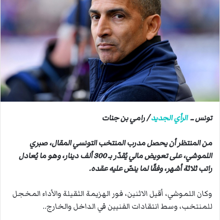
ب
ر
ي
د
ا
إ
ل
ك
ت
ر
تونس ــ
الرأي الجديد
/ رامي بن جنات
و
ن
من المنتظر أن يحصل مدرب المنتخب التونسي المقال، صبري
ي
اللموشي، على تعويض مالي يُقدّر بـ 300 ألف دينار، وهو ما يُعادل
ا
راتب ثلاثة أشهر، وفقًا لما ينصّ عليه عقده.
وكان اللموشي، أقيل الاثنين، فور الهزيمة الثقيلة والأداء المخجل
للمنتخب، وسط انتقادات الفنيين في الداخل والخارج..