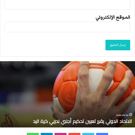
الموقع الإلكتروني
ا
ل
ا
ت
ح
ا
د
ا
ل
2026-03-26
الاتحاد الدولي يقرر تعيين تحكيم أجنبي لدربي كرة اليد
د
و
ل