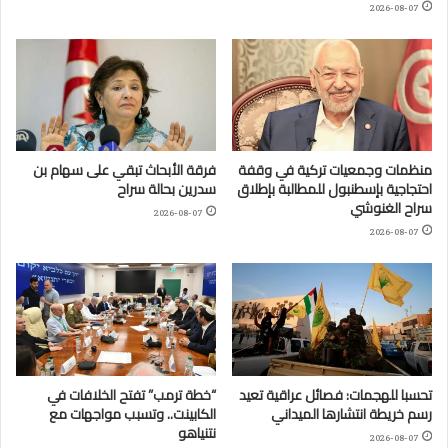
2026-08-07
منظمات وجمعيات تركية في وقفة
فرقة الأبحاث تبقي على سهام بن
احتجاجية بإسطنبول للمطالبة بإطلاق
سدرين بحالة سراح
سراح الغنوشي
2026-08-07
2026-08-07
تحسبا للهجمات: فصائل عراقية تعيد
“خطة ترمب” تفتح الخلافات في
رسم خريطة انتشارها الميداني
الكابينت.. وتسبب مواجهات مع
نتنياهو
2026-08-07