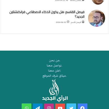
جمال زحالقة
2026-06-22
ي
ك
فيصل القاسم: هل يكون الذكاء الاصطناعي فرانكنشتاين
ر
الجديد؟
ة
فيصل قاسم
2026-06-22
ا
ل
ي
د
.من نحن
.تواصل معنا
.اعلن معنا
.ميثاق شرف الموقع
فيسبوك
تويتر
يوتيوب
انستقرام
تيلقرام
واتساب