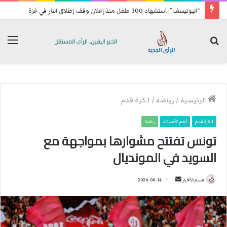
“اليونيسف”: استشهاد 300 طفل منذ إعلان وقف إطلاق النار في غزة
بحث
الق
عن
الرئيسية
/
رياضة
/
1.كرة قدم
1.كرة قدم
أهم الأحداث
رياضة
تونس تفتتح مشوارها بمواجهة مع
السويد في المونديال
قسم الأخبار
أ
2026-06-14
ر
س
ل