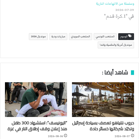
وسلسلة من الاتهامات النارية
2026-07-29
في "1.كرة قدم"
الوسوم
المنتخب التونسي
المنتخب السويدي
مباريات ودية
مونديال 2026
مونديال أمريكا والمكسيك وكندا
شاهد أيضا :
حروب نتنياهو تعصف بسياحة إسرائيل
“اليونيسف”: استشهاد 300 طفل
وتكبّد شركاتها خسائر حادة
منذ إعلان وقف إطلاق النار في غزة
2026-08-06
2026-08-07