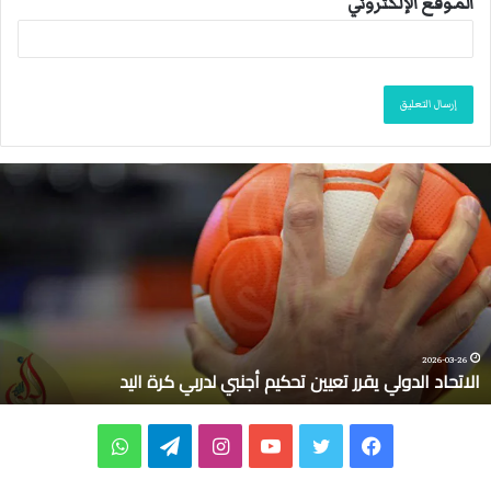
الموقع الإلكتروني
ا
ل
ا
ت
ح
ا
د
ا
ل
2026-03-26
الاتحاد الدولي يقرر تعيين تحكيم أجنبي لدربي كرة اليد
د
و
ل
ف
ت
ي
ا
ت
و
ي
ي
ي
و
و
ن
ي
ا