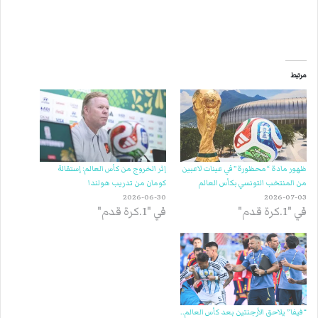
مرتبط
ظهور مادة “محظورة” في عينات لاعبين
إثر الخروج من كأس العالم: إستقالة
من المنتخب التونسي بكأس العالم
كومان من تدريب هولندا
2026-06-30
2026-07-03
في "1.كرة قدم"
في "1.كرة قدم"
“فيفا” يلاحق الأرجنتين بعد كأس العالم..