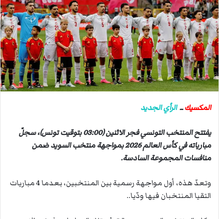
ب
ر
ي
د
ا
إ
ل
ك
ت
المكسيك
ــ
الرأي الجديد
ر
و
يفتتح المنتخب التونسي فجر الاثنين (03:00 بتوقيت تونس)، سجلّ
ن
ي
مبارياته في كأس العالم 2026 بمواجهة منتخب السويد ضمن
ا
منافسات المجموعة السادسة.
وتعدّ هذه، أول مواجهة رسمية بين المنتخبين، بعدما 4 مباريات
التقيا المنتخبان فيها ودّيا..