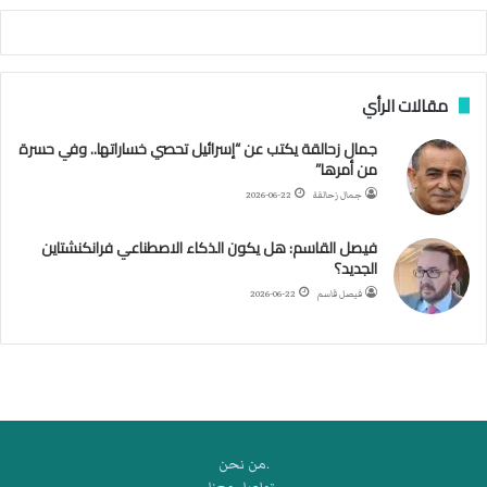
أ
ج
ن
ب
مقالات الرأي
ي
ل
جمال زحالقة يكتب عن “إسرائيل تحصي خساراتها.. وفي حسرة
د
من أمرها”
ر
ب
جمال زحالقة
2026-06-22
ي
ك
فيصل القاسم: هل يكون الذكاء الاصطناعي فرانكنشتاين
ر
الجديد؟
ة
فيصل قاسم
2026-06-22
ا
ل
ي
د
.من نحن