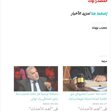
المصدر: وات
إضغط هنا
لمزيد الأخبار
معجب بهذه:
مرتبط
“الابتدائية” تصدر أحكامها في حق
محكمة تونسية تقر حكما بالسجن سنة
الكتابة العامة لحركة النهضة بباجة..
بحق الصحافي زياد الهاني
2026-06-26
2026-06-17
في "أهم الأحداث"
في "أهم الأحداث"