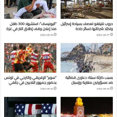
حروب نتنياهو تعصف بسياحة إسرائيل
“اليونيسف”: استشهاد 300 طفل
وتكبّد شركاتها خسائر حادة
منذ إعلان وقف إطلاق النار في غزة
2026-08-06
2026-08-07
بسبب كارثة سبتة: دعاوى قضائية
“سوبر” الإفريقي والترجي في تونس
ضد مسؤولين مغاربة وإسبان
بحضور جمهور الناديين في جانفي
2026-08-06
2026-08-06