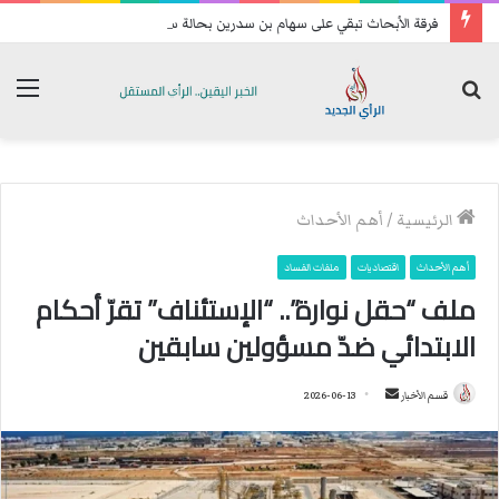
فرقة الأبحاث تبقي على سهام بن سدرين بحالة سراح
بحث
الق
عن
الرئيسية
/
أهم الأحداث
أهم الأحداث
اقتصاديات
ملفات الفساد
ملف “حقل نوارة”.. “الإستئناف” تقرّ أحكام
الابتدائي ضدّ مسؤولين سابقين
قسم الأخبار
أ
2026-06-13
ر
س
ل