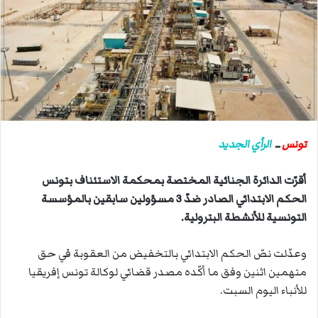
ب
ر
ي
د
ا
إ
ل
ك
ت
تونس
ــ
الرأي الجديد
ر
و
أقرّت الدائرة الجنائية المختصة بمحكمة الاستئناف بتونس
ن
الحكم الابتدائي الصادر ضدّ 3 مسؤولين سابقين بالمؤسسة
ي
التونسية للأنشطة البترولية.
ا
وعدّلت نصّ الحكم الابتدائي بالتخفيض من العقوبة في حق
متهمين اثنين وفق ما أكّده مصدر قضائي لوكالة تونس إفريقيا
للأنباء اليوم السبت.