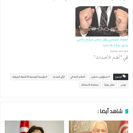
القضاء التونسي يقرّر سجن مرشّح رئاسي
سابق لمدّة 18 عاما
2026-07-09
في "أهم الأحداث"
الوسوم
3 مسؤولين سابقين
الحكم الابتدائي
الرأي الجديد
المؤسسة التونسية للأنشطة البترولية
تونس
حقل نوارة
محكمة الاستئناف
شاهد أيضا :