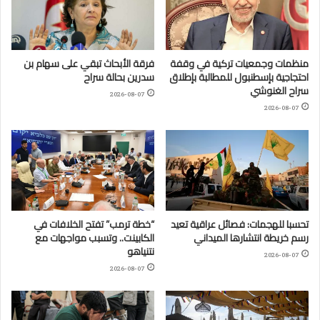
منظمات وجمعيات تركية في وقفة
فرقة الأبحاث تبقي على سهام بن
احتجاجية بإسطنبول للمطالبة بإطلاق
سدرين بحالة سراح
سراح الغنوشي
2026-08-07
2026-08-07
تحسبا للهجمات: فصائل عراقية تعيد
“خطة ترمب” تفتح الخلافات في
رسم خريطة انتشارها الميداني
الكابينت.. وتسبب مواجهات مع
نتنياهو
2026-08-07
2026-08-07