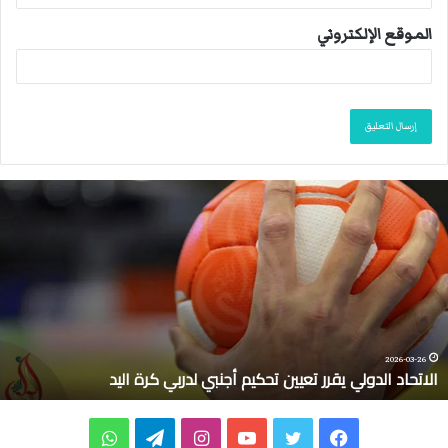
الموقع الإلكتروني
ا
ل
ا
ت
ح
ا
د
ا
ل
2026-03-26
الاتحاد الدولي يقرر تعيين تحكيم أجنبي لدربي كرة اليد
د
و
ل
ف
ت
ي
ا
ت
و
ي