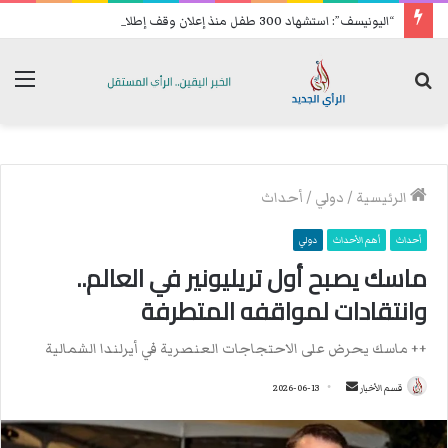
“اليونيسف”: استشهاد 300 طفل منذ إعلان وقف إطلاق النار في غزة
بحث
الق
عن
الرئيسية
/
دولي
/
أحداث
أحداث
أهم الأحداث
دولي
ماسك يصبح أول تريليونير في العالم..
وانتقادات لمواقفه المتطرفة
++ ماسك يحرض على الاحتجاجات العنصرية في أيرلندا الشمالية
قسم الأخبار
أ
2026-06-13
ر
س