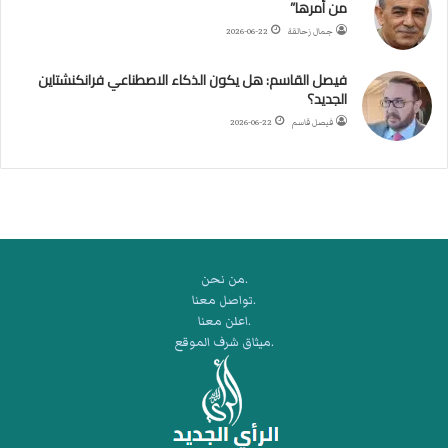
من أمرها”
ر
ب
جمال زحالقة
2026-06-22
ي
ك
فيصل القاسم: هل يكون الذكاء الاصطناعي فرانكنشتاين
ر
الجديد؟
ة
فيصل قاسم
2026-06-22
ا
ل
ي
د
.من نحن
.تواصل معنا
.اعلن معنا
.ميثاق شرف الموقع