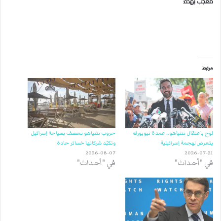
معجب بهذه:
مرتبط
لوح باعتقال نتنياهو.. عمدة نيويورك
حروب نتنياهو تعصف بسياحة إسرائيل
يتعرض لهجمة إسرائيلية
وتكبّد شركاتها خسائر حادة
2026-08-07
2026-07-21
في "أحداث"
في "أحداث"