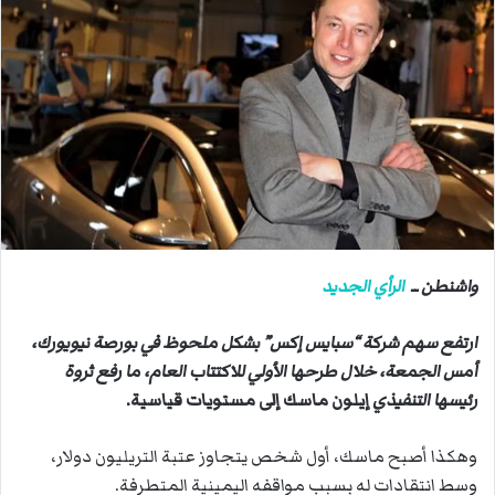
ل
ب
ر
ي
د
ا
إ
ل
ك
ت
ر
واشنطن ــ
الرأي الجديد
و
ن
ارتفع سهم شركة “سبايس إكس” بشكل ملحوظ في بورصة نيويورك،
ي
أمس الجمعة، خلال طرحها الأولي للاكتتاب العام، ما رفع ثروة
ا
رئيسها التنفيذي
إيلون ماسك إلى مستويات قياسية.
وهكذا أصبح ماسك، أول شخص يتجاوز عتبة التريليون دولار،
وسط انتقادات له بسبب مواقفه اليمينية المتطرفة.