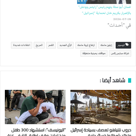
غسان أبو ستة يتهم رئيس “رايتس ووتش”
بالإضرار بكريم خان لحماية “إسرائيل”
2026-07-18
في "أحداث"
الوسوم
إيلون ماسك
ارتفاع ثروة ماسك
الرأي الجديد
القمر
المريخ
انتقادات شديدة
شركة سبايس إكس
مواقف يمينية متطرفة
شاهد أيضا :
حروب نتنياهو تعصف بسياحة إسرائيل
“اليونيسف”: استشهاد 300 طفل
وتكبّد شركاتها خسائر حادة
منذ إعلان وقف إطلاق النار في غزة