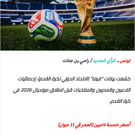
ب
ر
ي
د
ا
إ
ل
ك
ت
تونس
ــ
الرأي الجديد
/ رامي بن جنات
ر
و
كشفت بيانات “فيفا” (الاتحاد الدولي لكرة القدم)، إحصائيات
ن
اللاعبين والمدربين والمنتخبات قبل انطلاق مونديال 2026 في
ي
ا
كرة القدم..
أصغر خمسة لاعبين (العمر في 11 جوان)