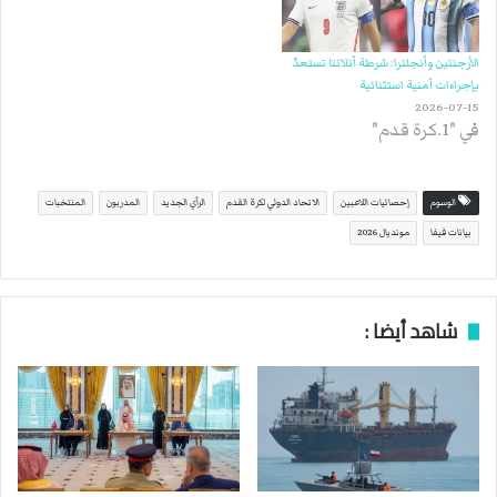
الأرجنتين وأنجلترا: شرطة أتلانتا تستعدّ
بإجراءات أمنية استثنائية
2026-07-15
في "1.كرة قدم"
الوسوم
إحصائيات اللاعبين
الاتحاد الدولي لكرة القدم
الرأي الجديد
المدربون
المنتخبات
بيانات فيفا
مونديال 2026
شاهد أيضا :