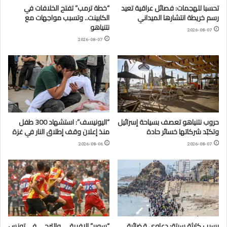
تحسبا للهجمات: فصائل عراقية تعيد
“خطة ترمب” تفتح الخلافات في
رسم خريطة انتشارها الميداني
الكابينت.. وتسبب مواجهات مع
نتنياهو
2026-08-07
2026-08-07
حروب نتنياهو تعصف بسياحة إسرائيل
“اليونيسف”: استشهاد 300 طفل
وتكبّد شركاتها خسائر حادة
منذ إعلان وقف إطلاق النار في غزة
2026-08-06
2026-08-07
بسبب كارثة سبتة: دعاوى قضائية
“سوبر” الإفريقي والترجي في تونس