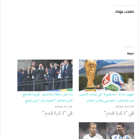
معجب بهذه:
مرتبط
ظهور مادة “محظورة” في عينات لاعبين
ردا على خطة إنفانتينو.. أوروبا تقاطع
من المنتخب التونسي بكأس العالم
كأس العالم: “المونديال” ليس للبيع
2026-07-31
2026-07-03
في "1.كرة قدم"
في "1.كرة قدم"