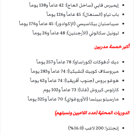
إيميرس فايي (ساحل العاج): 42 عاماً و138 يوماً
باب تياو (السنغال): 45 عاماً و126 يوماً
سيباستيان بيكاسيسي (الإكوادور): 45 عاماً و176 يوماً
ليونيل سكالوني (الأرجنتين): 48 عاماً و26 يوماً
أكبر خمسة مدربين
ديك أدفوكات (كوراساو): 78 عاماً و257 يوماً
ميروسلاف كوبيك (تشيكيا): 74 عاماً و283 يوماً
هوغو بروس (جنوب أفريقيا): 74 عاماً و62 يوماً
كارلوس كيروش (غانا): 73 عاماً و102 يوم
مارسيلو بييلسا (الأوروغواي): 70 عاماً و325 يوماً
الدوريات المحلية (عدد اللاعبين ونسبتهم)
إنجلترا: 200 لاعب (16.0%)