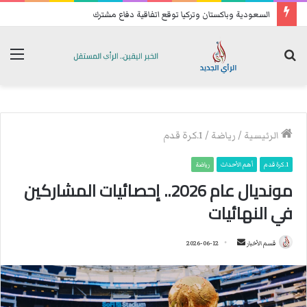
السعودية وباكستان وتركيا توقع اتفاقية دفاع مشترك
بحث
الق
عن
الرئيسية
/
رياضة
/
1.كرة قدم
1.كرة قدم
أهم الأحداث
رياضة
مونديال عام 2026.. إحصائيات المشاركين
في النهائيات
قسم الأخبار
أ
2026-06-12
ر
س
ل