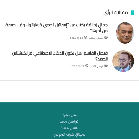
س
مقالات الرأي
ف
ن
جمال زحالقة يكتب عن “إسرائيل تحصي خساراتها.. وفي حسرة
ف
من أمرها”
ي
م
جمال زحالقة
2026-06-22
ض
ي
فيصل القاسم: هل يكون الذكاء الاصطناعي فرانكنشتاين
ق
الجديد؟
ه
فيصل قاسم
2026-06-22
ر
م
ز
.من نحن
.تواصل معنا
.اعلن معنا
.ميثاق شرف الموقع