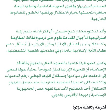
المستمرة بين إيران والقوى المهيمنة عالمياً بوصفها نتيجة
مباشرة لتمسكها بخيار الاستقلال ورفضها الخضوع للضغوط
الخارجية.
وأكد الدكتور مختار شيخ حسيني، أن فكر الإمام يقدم رؤية
استراتيجية للأجيال القادمة تقوم على ترسيخ ثقافة المقاومة
والاستقلال، ليس فقط في الإطار الوطني الإيراني، بل أيضاً في دعم
قضايا الأمة الإسلامية عامة، وفي مقدمتها القضية الفلسطينية.
واعتبر عضو هيئة علمية بالمعهد العالي للعلوم والثقافة
الإسلامية، أن التجربة الإيرانية تمثل نموذجاً عملياً، لدولة تسعى
إلى الحفاظ على سيادتها واستقلال قرارها الوطني، رغم التحديات
والتكاليف التي تفرضها الضغوط الخارجية، مما يجعل مفهوم
الاستقلال أحد المفاتيح الأساسية لفهم مسار الجمهورية
الإسلامية ودورها الإقليمي والدولي.
أشرطة وثائقية مؤثرة