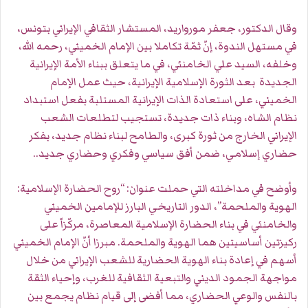
وقال الدكتور، جعفر مورواريد، المستشار الثقافي الإيراني بتونس،
في مستهل الندوة، إنّ ثمّة تكاملا بين الإمام الخميني، رحمه الله،
وخلفه، السيد علي الخامنئي، في ما يتعلق ببناء الأمة الإيرانية
الجديدة بعد الثورة الإسلامية الإيرانية، حيث عمل الإمام
الخميني، على استعادة الذات الإيرانية المستلبة بفعل استبداد
نظام الشاه، وبناء ذات جديدة، تستجيب لتطلعات الشعب
الإيراني الخارج من ثورة كبرى، والطامح لبناء نظام جديد، بفكر
حضاري إسلامي، ضمن أفق سياسي وفكري وحضاري جديد..
وأوضح في مداخلته التي حملت عنوان: “روح الحضارة الإسلامية:
الهوية والملحمة”، الدور التاريخي البارز للإمامين الخميني
والخامنئي في بناء الحضارة الإسلامية المعاصرة، مركّزاً على
ركيزتين أساسيتين هما الهوية والملحمة. مبرزا أنّ الإمام الخميني
أسهم في إعادة بناء الهوية الحضارية للشعب الإيراني من خلال
مواجهة الجمود الديني والتبعية الثقافية للغرب، وإحياء الثقة
بالنفس والوعي الحضاري، مما أفضى إلى قيام نظام يجمع بين