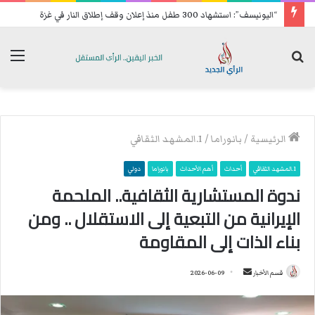
“اليونيسف”: استشهاد 300 طفل منذ إعلان وقف إطلاق النار في غزة
بحث
الق
عن
الرئيسية
/
بانوراما
/
1.المشهد الثقافي
1.المشهد الثقافي
أحداث
أهم الأحداث
بانوراما
دولي
ندوة المستشارية الثقافية.. الملحمة
الإيرانية من التبعية إلى الاستقلال .. ومن
بناء الذات إلى المقاومة
قسم الأخبار
أ
2026-06-09
ر
س