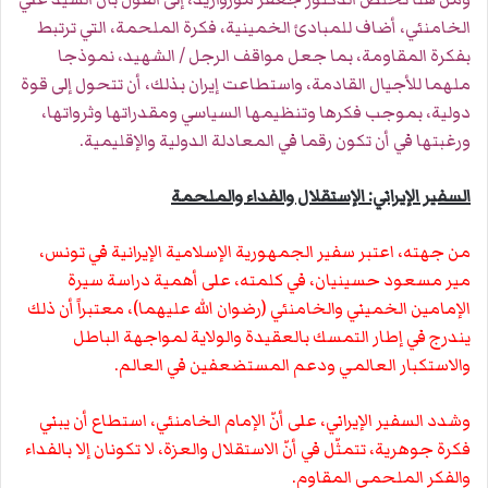
الخامنئي، أضاف للمبادئ الخمينية، فكرة الملحمة، التي ترتبط
بفكرة المقاومة، بما جعل مواقف الرجل / الشهيد، نموذجا
ملهما للأجيال القادمة، واستطاعت إيران بذلك، أن تتحول إلى قوة
دولية، بموجب فكرها وتنظيمها السياسي ومقدراتها وثرواتها،
ورغبتها في أن تكون رقما في المعادلة الدولية والإقليمية.
السفير الإيراني: الإستقلال والفداء والملحمة
من جهته، اعتبر سفير الجمهورية الإسلامية الإيرانية في تونس،
مير مسعود حسينيان، في كلمته، على أهمية دراسة سيرة
الإمامين الخميني والخامنئي (رضوان الله عليهما)، معتبراً أن ذلك
يندرج في إطار التمسك بالعقيدة والولاية لمواجهة الباطل
والاستكبار العالمي ودعم المستضعفين في العالم.
وشدد السفير الإيراني، على أنّ الإمام الخامنئي، استطاع أن يبني
فكرة جوهرية، تتمثّل في أنّ الاستقلال والعزة، لا تكونان إلا بالفداء
والفكر الملحمي المقاوم.