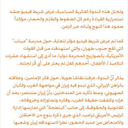
وتخلل هذه الندوة الفكرية السياسية، عرض شريط فيديو جسّد
استمرارية القيادة رغم كل الضغوط والظلم والحصار، مؤكداً
صمود هذا النهج وثباته عبر الزمن.
كما تم عرض شريط فيديو مؤثر للغاية، حول مدرسة “ميناب”
التي تقع جنوب طهران، والتي استهدفت من قبل القوات
الأمريكية، بالصواريخ المحرمة دوليا، ما أدى إلى استشهاد عشرات
التلاميذ / الأطفال، أحدهم كفل لم يعثر على أي أثر لجثته..
يذكر أنّ الندوة، عرفت نقاشا طويلا، حول فكر الإمامين، وعلاقته
بالراهن الإيراني، الذي تبدو فيه إيران في مواجهة الغرب والكيان
الصهيوني، وسط تأكيد من المتدخلين، بأنّ إيران ستنتصر، بعد أن
عرّت وكشفت حقيقة الغرب، وفكره وتجاوزاته وخروقاته،
القانونية والحقوقية، إلى جانب “البلطجة” التي تمارسها إدارة
الرئيس الأمريكي ترامب، الذي جرى ذكره بنوع من الاحتقان
والامتعاض من عديد الحضور، نظرا لاستهدافه إيران وشعبها