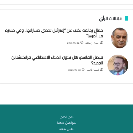
ل
س
مقالات الرأي
ف
ن
جمال زحالقة يكتب عن “إسرائيل تحصي خساراتها.. وفي حسرة
ف
من أمرها”
ي
م
جمال زحالقة
2026-06-22
ض
ي
فيصل القاسم: هل يكون الذكاء الاصطناعي فرانكنشتاين
ق
الجديد؟
ه
فيصل قاسم
2026-06-22
ر
م
ز
.من نحن
.تواصل معنا
.اعلن معنا