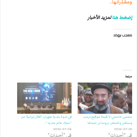
ومقدّراتها..
إضغط هنا
لمزيد الأخبار
معجب بهذه:
مرتبط
مجتبى خامنئي: لا قيمة لتوقيع ترمب
في ندوة بلدية طهران: أفكار إيرانية عن
وسنلقن واشنطن دروسا لن تنساها
“ميلاد عالم جديد”..
2026-07-04
2026-07-18
في "أحداث"
في "أحداث"