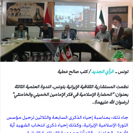
ل
ب
ر
ي
د
ا
إ
ل
ك
ت
تونس ــ
الرأي الجديد
/ كتب صالح عطية
ر
و
نظمت المستشارية الثقافية الإيرانية بتونس، الندوة العلمية الثالثة
ن
بعنوان: “الحضارة الإسلامية في فكر الإمامين الخميني والخامنئي”
ي
(رضوان الله عليهما)..
ا
جاء ذلك، بمناسبة إحياء الذكرى السابعة والثلاثين لرحيل مؤسس
الثورة الإسلامية الإيرانية، وكذلك إحياء ذكرى انتخاب الشهيد آية
الله علي الخامنئي، قائداً للجمهورية الإسلامية الإيرانية..