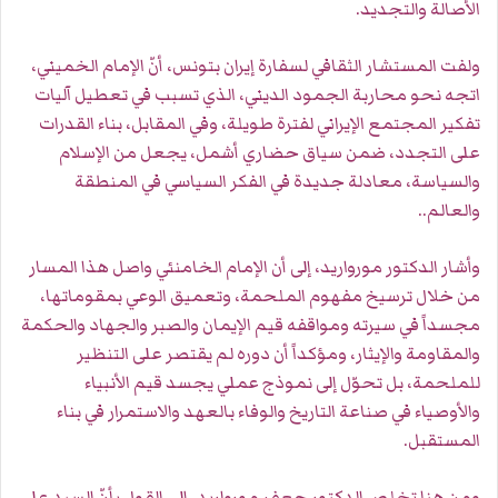
الأصالة والتجديد.
ولفت المستشار الثقافي لسفارة إيران بتونس، أنّ الإمام الخميني،
اتجه نحو محاربة الجمود الديني، الذي تسبب في تعطيل آليات
تفكير المجتمع الإيراني لفترة طويلة، وفي المقابل، بناء القدرات
على التجدد، ضمن سياق حضاري أشمل، يجعل من الإسلام
والسياسة، معادلة جديدة في الفكر السياسي في المنطقة
والعالم..
وأشار الدكتور مورواريد، إلى أن الإمام الخامنئي واصل هذا المسار
من خلال ترسيخ مفهوم الملحمة، وتعميق الوعي بمقوماتها،
مجسداً في سيرته ومواقفه قيم الإيمان والصبر والجهاد والحكمة
والمقاومة والإيثار، ومؤكداً أن دوره لم يقتصر على التنظير
للملحمة، بل تحوّل إلى نموذج عملي يجسد قيم الأنبياء
والأوصياء في صناعة التاريخ والوفاء بالعهد والاستمرار في بناء
المستقبل.
ومن هنا تخلص الدكتور جعفر مورواريد، إلى القول بأنّ السيد علي