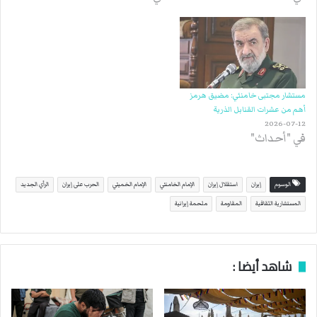
مستشار مجتبى خامنئي: مضيق هرمز
أهم من عشرات القنابل الذرية
2026-07-12
في "أحداث"
الوسوم
إيران
استقلال إيران
الإمام الخامنئي
الإمام الخميني
الحرب على إيران
الرأي الجديد
المستشارية الثقافية
المقاومة
ملحمة إيرانية
شاهد أيضا :