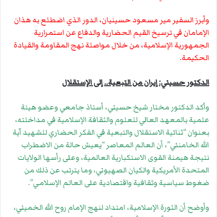
وأبرز السفير مير مسعود حسينيان، الدور الذي اضطلع به هذان
الإمامان في ترسيخ القيم الحضارية والدفاع عن استمرارية
الجمهورية الإسلامية، من خلال مواصلة نهج المقاومة والقيادة
الحكيمة.
الدكتور حسيني: إيران من التبعية.. إلى الإستقلال
وأكد الدكتور مختار شيخ حسيني، أستاذ جامعي وعضو هيئة
علمية بالمعهد العالي للعلوم والثقافة الإسلامية في مداخلته،
بعنوان “ثنائية الاستقلال والتبعية في الفكر الحضاري للشهيد آية
الله الخامنئي”، أن العالم المعاصر “يعيش حالة من الاضطراب
نتيجة هيمنة القوى الاستكبارية العالمية، وعلى رأسها الولايات
المتحدة الأمريكية والكيان الصهيوني، وما يترتب عن ذلك من
ضغوط سياسية وثقافية واقتصادية على العالم الإسلامي”.
وأوضح أن الثورة الإسلامية، امتداد لنهج الإمام روح الله الخميني،