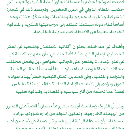
قدمت نموذجاً حضارياً مستقلاً تجاوز ثنائية الشرق والغرب، التي
حكمت النظام الدولي في القرن العشرين، وتجسد ذلك في شعار:
“لا شرقية ولا غربية، جمهورية إسلامية”. وقد شكّل هذا التوجه
أساساً لبناء دولة مستقلة تستند إلى مرجعيتها الفكرية والثقافية
الخاصة، بعيداً عن الاصطفافات الدولية التقليدية.
وأضاف في مداخلته، بعنوان: “ثنائية الاستقلال والتبعية في الفكر
الحضاري للإمام الشهيد آية الله الخامنئي”، أن مفهوم الاستقلال
في فكر الإمام، لا يقتصر على الجانب السياسي، بل يشمل مختلف
مجالات الحياة الوطنية، باعتباره شرطاً أساسياً لتحقيق الحرية
والكرامة والتنمية. وفي المقابل، تمثل التبعية خطراً يهدد سيادة
الدول ويؤدي إلى إضعاف الإرادة الوطنية وفقدان الثقة بالنفس،
فضلاً عما تخلّفه من آثار سياسية واقتصادية وثقافية سلبية.
وبيّن أن الثورة الإسلامية أرست مشروعاً حضارياً قائماً على التحرر
من الهيمنة الخارجية، وتمكين الدولة من إدارة شؤونها بإرادة
مستقلة، وأن العلاقة الوثيقة بين الحرية والاستقلال تُعد من أهم
مرتكزات هذا المشروع. ومن هذا المنطلق، تُفهم المواجهة