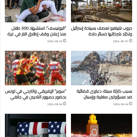
حروب نتنياهو تعصف بسياحة إسرائيل
“اليونيسف”: استشهاد 300 طفل
وتكبّد شركاتها خسائر حادة
منذ إعلان وقف إطلاق النار في غزة
2026-08-06
2026-08-07
بسبب كارثة سبتة: دعاوى قضائية
“سوبر” الإفريقي والترجي في تونس
ضد مسؤولين مغاربة وإسبان
بحضور جمهور الناديين في جانفي
2026-08-06
2026-08-06