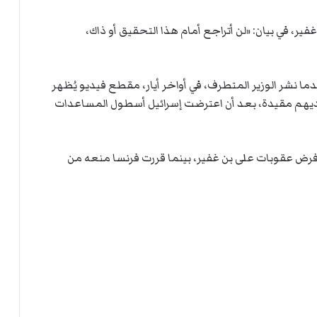
ي
ة
ا
ل
 غفير، في بيان: «لن أتراجع أمام هذا التحقيق ​أو ذاك،
ر
ك
ب
ت
دما نشر الوزير المتطرف، في أواخر أيار، مقطع فيديو يُظهر
ه
يهم مقيدة، بعد أن اعترضت إسرائيل أسطول المساعدات ​
ة فرض عقوبات على بن غفير، بينما قررت فرنسا ​منعه من