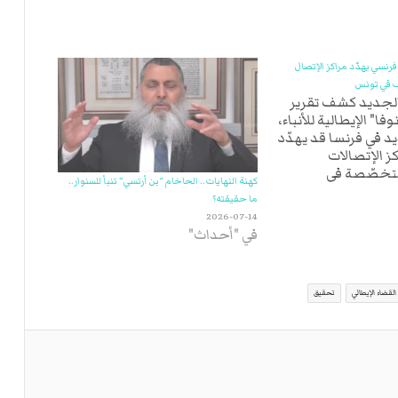
فرنسي يهدّد مراكز الإتصال
ف في تونس
 الجديد كشف تقرير
فا" الإيطالية للأنباء،
د في فرنسا قد يهدّد
ز الإتصالات
لمتخصّصة في
كهنة النهايات.. الحاخام “بن أرتسي” تنبأ للسنوار..
لهاتف، المتمركزة في
ما حقيقته؟
ا أوردته الوكالة
2026-07-14
 القانون الجديد الذي
في "أحداث"
تنفيذ في أوت
 على مكافحة ما
القضاء الإيطالي
تحقيق