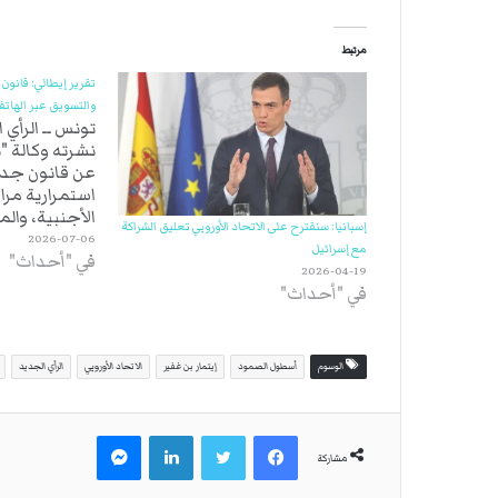
مرتبط
تقرير إيطالي: قانون 
والتسويق عبر الهات
تونس ــ الرأي
نشرته وكالة "نو
عن قانون جدي
استمرارية مراك
الأجنبية، وا
إسبانيا: سنقترح على الاتحاد الأوروبي تعليق الشراكة
التسويق عبر ا
2026-07-06
مع إسرائيل
في "أحداث"
تونس. وحسب م
2026-04-19
الإيطالية، فإن
في "أحداث"
سيدخل حيز ال
القادم، يعمل
يعرف…
الوسوم
أسطول الصمود
إيتمار بن غفير
الاتحاد الأوروبي
الرأي الجديد
فيسبوك
تويتر
لينكدإن
ماسنجر
مشاركة