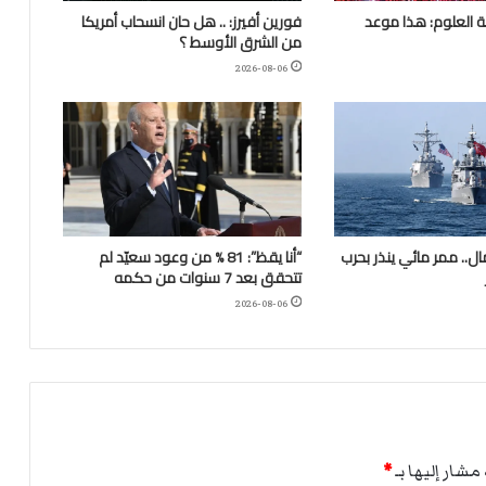
 العلوم: هذا موعد
فورين أفيرز: .. هل حان انسحاب أمريكا
من الشرق الأوسط ؟
2026-08-06
.. ممر مائي ينذر بحرب
“أنا يقظ”: 81 % من وعود سعيّد لم
تتحقق بعد 7 سنوات من حكمه
2026-08-06
مشار إليها بـ
*