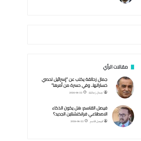
م
أ
ق
ص
ى
.
.
و
ش
ه
د
مقالات الرأي
ا
ء
جمال زحالقة يكتب عن “إسرائيل تحصي
ب
خساراتها.. وفي حسرة من أمرها”
ر
جمال زحالقة
2026-06-22
ص
ا
فيصل القاسم: هل يكون الذكاء
ص
الاصطناعي فرانكنشتاين الجديد؟
ا
ل
فيصل قاسم
2026-06-22
ا
ح