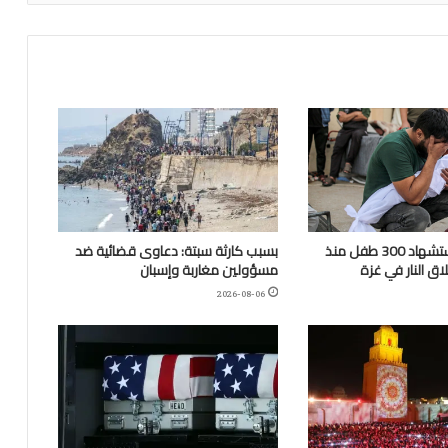
“اليونيسف”: استشهاد 300 طفل منذ
بسبب كارثة سبتة: دعاوى قضائية ضد
ق النار في غزة
مسؤولين مغاربة وإسبان
2026-08-06