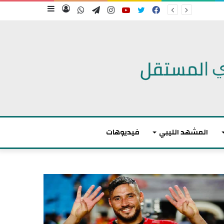
فيسبوك
تويتر
يوتيوب
انستقرام
تيلقرام
واتساب
تسجيل
إضافة
الدخول
عمود
جانبي
المشهد الليبي
فيديوهات
أ
ك
ث
ر
م