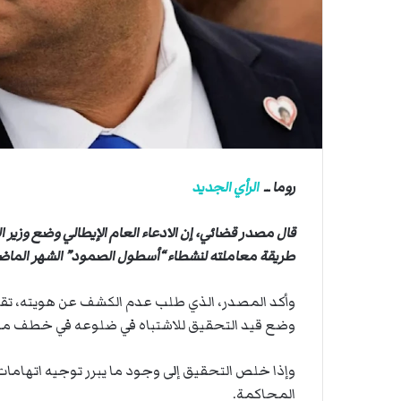
ي
ي
ة
ا
ا
ل
س
ف
ن
ف
ي
م
روما ــ
الرأي الجديد
ض
ي
قال مصدر قضائي، إن الادعاء العام الإيطالي وضع وزير ال
ق
ه
طريقة معاملته لنشطاء “أسطول الصمود” الشهر الماض
ر
م
وأكد المصدر، الذي طلب عدم الكشف عن هويته، تقارير
ز
وضع قيد التحقيق للاشتباه في ​ضلوعه في خطف موا
وإذا خلص ​التحقيق إلى وجود ما يبرر توجيه اتهامات 
المحاكمة.