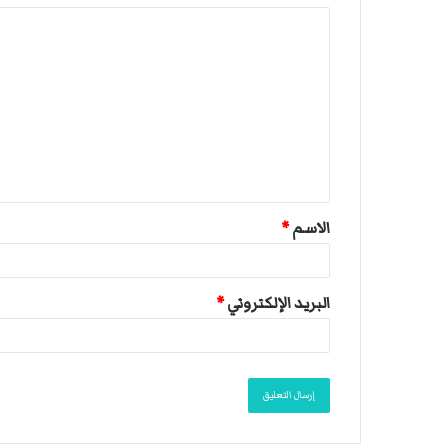
ا
ل
ت
ع
ل
ي
ق
الاسم
*
*
البريد الإلكتروني
*