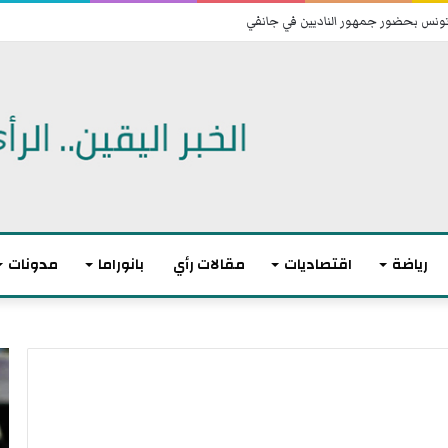
 تونس بحضور جمهور الناديين في جانفي
رياضة
اقتصاديات
مقالات رأي
بانوراما
مدونات
ت
ا
و
ن
ا
ت
ز
ه
ن
ى