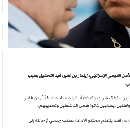
ث
ي
غ
ص
ي
ا
ا
ب
ب
ف
ر
ي
ئ
ا
ي
ل
س
أ
ا
ر
ل
ب
أ
ط
أمن القومي الإسرائيلي، إيتمار بن ​غفير، قيد التحقيق بسبب
ر
ة
ك
ا
ي.
ا
ل
ن
م
 سابقة نشرتها وكالات أنباء إيطالية، مضيفاً أن بن غفير
ف
ت
طنين إيطاليين كانوا ضمن الناشطين وتعذيبهم.
ي
ق
ل
ا
ي
ط
له، فقد يتقدم ⁠ممثلو الادعاء بطلب رسمي لإحالته إلى
ب
ع