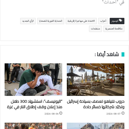
في "أحداث"
الوسوم
أحزاب
الاعتداء على مهاجرة إفريقية
الحماية الفورية للضحايا
الرأي الجديد
مكافحة العنصرية
منظمات
شاهد أيضا :
حروب نتنياهو تعصف بسياحة إسرائيل
“اليونيسف”: استشهاد 300 طفل
وتكبّد شركاتها خسائر حادة
منذ إعلان وقف إطلاق النار في غزة
2026-08-06
2026-08-07