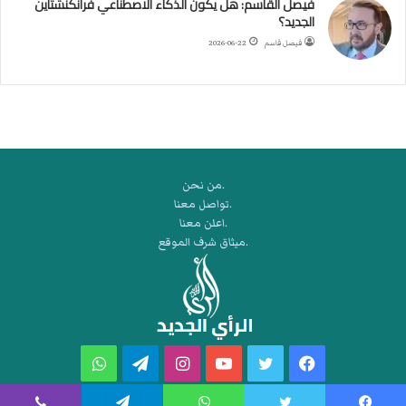
فيصل القاسم: هل يكون الذكاء الاصطناعي فرانكنشتاين
ر
الجديد؟
ة
فيصل قاسم
2026-06-22
ا
ل
ي
د
.من نحن
.تواصل معنا
.اعلن معنا
.ميثاق شرف الموقع
فيسبوك
تويتر
يوتيوب
انستقرام
تيلقرام
واتساب