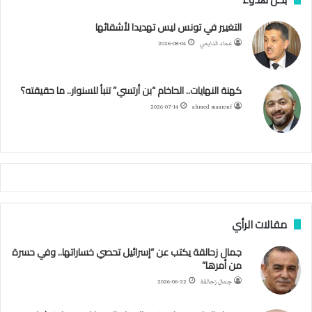
ر
ت
ب
ت
ي
ت
ق
س
التغيير في تونس ليس تهديدا لأشقائها
ع
عماد الدايمي
2026-08-04
ي
و
ر
و
ق
ر
ا
ي
ن
ك
ب
ر
ا
ب
كهنة النهايات.. الحاخام “بن أرتسي” تنبأ للسنوار.. ما حقيقته؟
ت
ح
ا
م
2026-07-14
ahmed maarouf
ك
ي
م
م
أ
ج
ن
ب
مقالات الرأي
ي
ل
جمال زحالقة يكتب عن “إسرائيل تحصي خساراتها.. وفي حسرة
د
من أمرها”
ر
ب
جمال زحالقة
2026-06-22
ي
ك