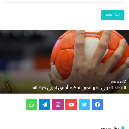
ا
ل
ا
ت
ح
ا
د
ا
ل
2026-03-26
الاتحاد الدولي يقرر تعيين تحكيم أجنبي لدربي كرة اليد
د
و
ل
ف
ت
ي
ا
ت
و
ي
ي
ي
و
و
ن
ي
ا
ق
ر
س
ي
ت
س
ل
ت
بكل هدوء