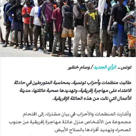
ب
ر
ي
د
ا
إ
ل
ك
ت
تونس ــ
الرأي الجديد
/ وسام خنفير
ر
و
ن
طالبت منظمات وأحزاب تونسية، بمحاسبة المتورطين في حادثة
ي
الاعتداء على مهاجرة إفريقية، وتهديدها صحبة عائلتها، مدينة
ا
الأعمال التي نالت من هذه العائلة الإفريقية.
وأشارت المنظمات والأحزاب في بيان مشترك، إلى اقتحام
مجموعة من الأشخاص منزل عائلة مهاجرة إفريقية من جنوب
الصحراء وتهديد أفرادها بالسلاح الأبيض.