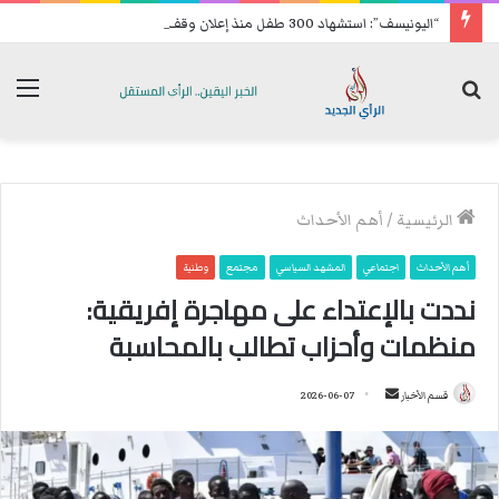
“اليونيسف”: استشهاد 300 طفل منذ إعلان وقف إطلاق النار في غزة
بحث
الق
عن
الرئيسية
/
أهم الأحداث
أهم الأحداث
اجتماعي
المشهد السياسي
مجتمع
وطنية
نددت بالإعتداء على مهاجرة إفريقية:
منظمات وأحزاب تطالب بالمحاسبة
قسم الأخبار
أ
2026-06-07
ر
س
ل