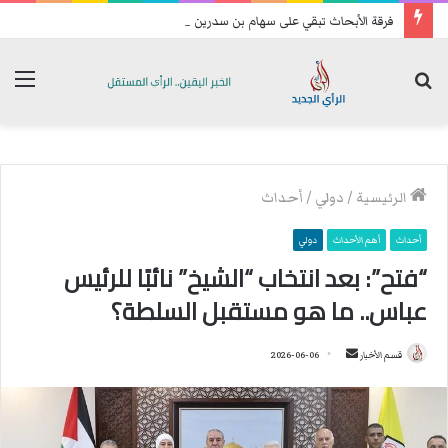
فرقة الأبحاث تبقي على سهام بن سدرين بحالة سراح
بحث
الق
عن
الرئيسية
/
دولي
/
أحداث
أحداث
أهم الأحداث
دولي
“فتح”: بعد انتخاب “الشيخ” نائبًا للرئيس
عباس.. ما هو مستقبل السلطة؟
قسم الأخبار
أ
2026-06-06
ر
س
ل