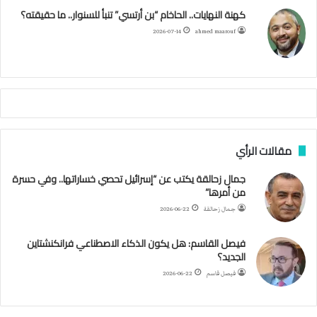
ك
ب
ر
ا
ب
كهنة النهايات.. الحاخام “بن أرتسي” تنبأ للسنوار.. ما حقيقته؟
ا
ئ
ا
م
2026-07-14
ahmed maarouf
ر
ي
م
ي
ص
ا
ب
ف
مقالات الرأي
ي
ا
جمال زحالقة يكتب عن “إسرائيل تحصي خساراتها.. وفي حسرة
ل
من أمرها”
أ
ر
جمال زحالقة
2026-06-22
ب
ط
فيصل القاسم: هل يكون الذكاء الاصطناعي فرانكنشتاين
ة
الجديد؟
ا
فيصل قاسم
2026-06-22
ل
م
ت