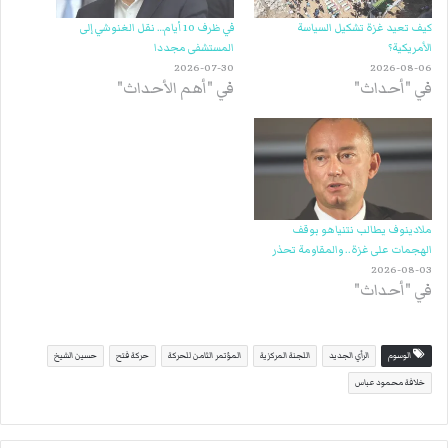
كيف تعيد غزة تشكيل السياسة
في ظرف 10 أيام… نقل الغنوشي إلى
الأمريكية؟
المستشفى مجددا
2026-07-30
2026-08-06
في "أحداث"
في "أهم الأحداث"
ملادينوف يطالب نتنياهو بوقف
الهجمات على غزة.. والمقاومة تحذر
2026-08-03
في "أحداث"
الوسوم
الرأي الجديد
اللجنة المركزية
المؤتمر الثامن للحركة
حركة فتح
حسين الشيخ
خلافة محمود عباس