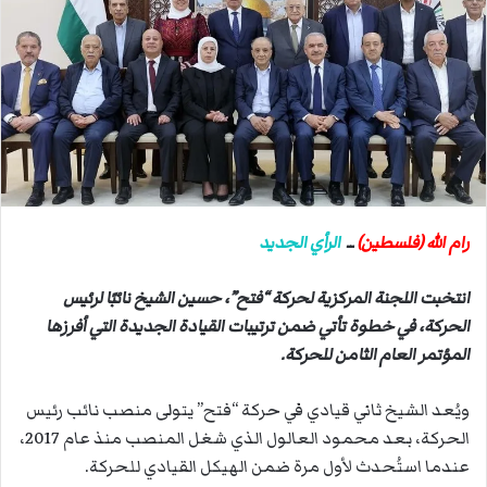
ب
ر
ي
د
ا
إ
ل
ك
ت
رام الله (فلسطين)
ــ
الرأي الجديد
ر
و
ن
انتخبت اللجنة المركزية لحركة “فتح”، حسين الشيخ نائبًا لرئيس
ي
الحركة، في خطوة تأتي ضمن ترتيبات القيادة الجديدة التي أفرزها
ا
المؤتمر العام الثامن للحركة.
ويُعد الشيخ ثاني قيادي في حركة “فتح” يتولى منصب نائب رئيس
الحركة، بعد محمود العالول الذي شغل المنصب منذ عام 2017،
عندما استُحدث لأول مرة ضمن الهيكل القيادي للحركة.