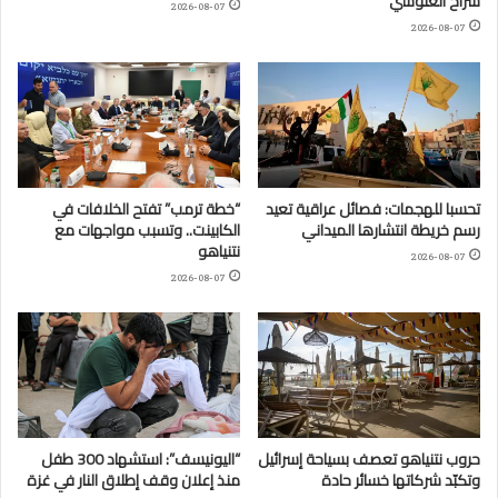
سراح الغنوشي
2026-08-07
2026-08-07
تحسبا للهجمات: فصائل عراقية تعيد
“خطة ترمب” تفتح الخلافات في
رسم خريطة انتشارها الميداني
الكابينت.. وتسبب مواجهات مع
نتنياهو
2026-08-07
2026-08-07
حروب نتنياهو تعصف بسياحة إسرائيل
“اليونيسف”: استشهاد 300 طفل
وتكبّد شركاتها خسائر حادة
منذ إعلان وقف إطلاق النار في غزة