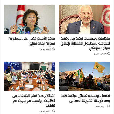
منظمات وجمعيات تركية في وقفة
فرقة الأبحاث تبقي على سهام بن
احتجاجية بإسطنبول للمطالبة بإطلاق
سدرين بحالة سراح
سراح الغنوشي
2026-08-07
2026-08-07
تحسبا للهجمات: فصائل عراقية تعيد
“خطة ترمب” تفتح الخلافات في
رسم خريطة انتشارها الميداني
الكابينت.. وتسبب مواجهات مع
نتنياهو
2026-08-07
2026-08-07