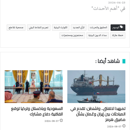
2026-04-23
في "أهم الأحداث"
الوسوم
الحقوق والحريات
الرأي الجديد
الكوارث البيئية
تجريم النشاط البيئي
جمعية تقاطع
خطة طارئة
سداد الديون البيئية
محتجزون ومحتجزات
شاهد أيضا :
تمهيدا لاتفاق.. واشنطن: تقدم في
السعودية وباكستان وتركيا توقع
المباحثات بين إيران وعُمان بشأن
اتفاقية دفاع مشترك
مضيق هرمز
2026-08-07
2026-08-07