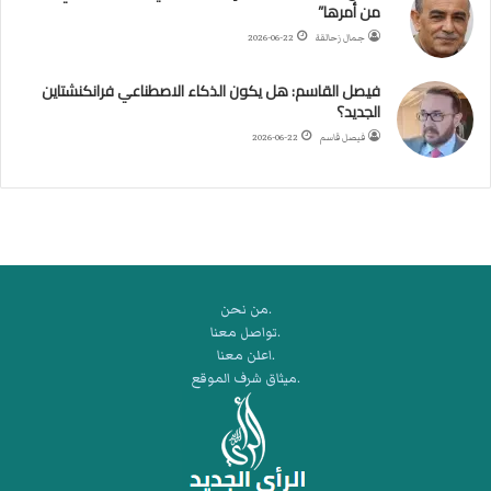
من أمرها”
ر
ب
جمال زحالقة
2026-06-22
ي
ك
فيصل القاسم: هل يكون الذكاء الاصطناعي فرانكنشتاين
ر
الجديد؟
ة
فيصل قاسم
2026-06-22
ا
ل
ي
د
.من نحن
.تواصل معنا
.اعلن معنا
.ميثاق شرف الموقع