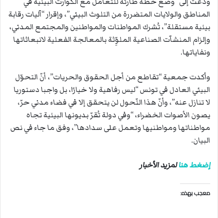
ودعت إلى “وضع خطة طارئة للتعامل مع الكوارث البيئية في
المناطق والولايات المتضررة من التلوث البيئي”، وإقرار “آليات رقابة
بيئية مستقلة”، تُشرك المواطنات والمواطنين والمجتمع المدني،
وإلزام المنشآت الصناعية الملوِّثة بالمعالجة الفعلية لانبعاثاتها
ونفاياتها.
وأكدت جمعية “تقاطع من أجل الحقوق والحريات”، أنّ التحوّل
البيئي العادل في تونس “ليس رفاهية ولا خيارًا، بل واجبا دستوريا
لا تنازل عنه”، وأنّ هذا التّحول لن يتحقق إلا في فضاء مدني حرّ،
يصون الأصوات الخضراء، “وفي دولة تُقرّ بديونها البيئية تجاه
مواطناتها ومواطنيها وتعمل على سدادها”، وفق ما جاء في نص
البيان.
إضغط هنا
لمزيد الأخبار
معجب بهذه: