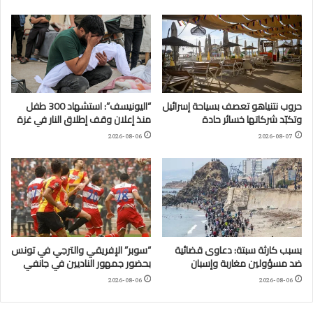
حروب نتنياهو تعصف بسياحة إسرائيل
“اليونيسف”: استشهاد 300 طفل
وتكبّد شركاتها خسائر حادة
منذ إعلان وقف إطلاق النار في غزة
2026-08-06
2026-08-07
بسبب كارثة سبتة: دعاوى قضائية
“سوبر” الإفريقي والترجي في تونس
ضد مسؤولين مغاربة وإسبان
بحضور جمهور الناديين في جانفي
2026-08-06
2026-08-06