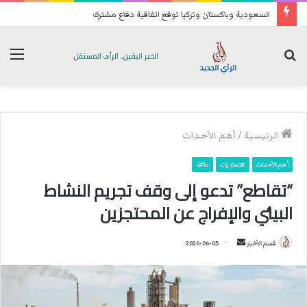
السعودية وباكستان وتركيا توقع اتفاقية دفاع مشترك
بحث
الق
عن
الرئيسية
/
أهم الأحداث
أهم الأحداث
اقتصاديات
طاقة
“تقاطع” تدعو إلى وقف تجريم النشاط
البيئي والإفراج عن المحتجزين
قسم الأخبار
أ
2026-06-05
ر
س
ل