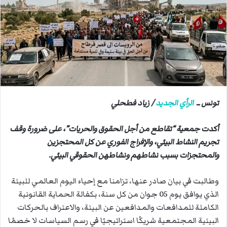
ب
ر
ي
د
ا
إ
ل
ك
ت
تونس ــ
الرأي الجديد
/ زياد فطحلي
ر
و
أكدت جمعية “تقاطع من أجل الحقوق والحريات”، على ضرورة وقف
ن
تجريم النشاط البيئي، والإفراج الفوري عن كل المحتجزين
ي
والمحتجزات بسبب نشاطهم ونشاطهن الحقوقي البيئي.
ا
وطالبت في بيان صادر عنها، تزامنا مع إحياء اليوم العالمي للبيئة
الذي يوافق يوم 05 جوان من كل سنة، بكفالة الحماية القانونية
الكاملة للمدافعات والمدافعين عن البيئة، والاعتراف بالحركات
البيئية المجتمعية شريكًا استراتيجيًا في رسم السياسات لا خصمًا