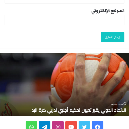
الموقع الإلكتروني
ا
ل
ا
ت
ح
ا
د
ا
ل
2026-03-26
الاتحاد الدولي يقرر تعيين تحكيم أجنبي لدربي كرة اليد
د
و
ل
ف
ت
ي
ا
ت
و
ي