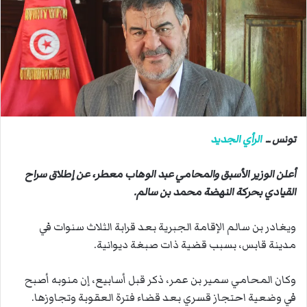
ب
ر
ي
د
ا
إ
ل
ك
ت
تونس ــ
الرأي الجديد
ر
و
أعلن الوزير الأسبق والمحامي عبد الوهاب معطر، عن إطلاق سراح
ن
القيادي بحركة النهضة محمد بن سالم.
ي
ا
ويغادر بن سالم الإقامة الجبرية بعد قرابة الثلاث سنوات في
مدينة قابس، بسبب قضية ذات صبغة ديوانية.
وكان المحامي سمير بن عمر، ذكر قبل أسابيع، إن منوبه أصبح
في وضعية احتجاز قسري بعد قضاء فترة العقوبة وتجاوزها.