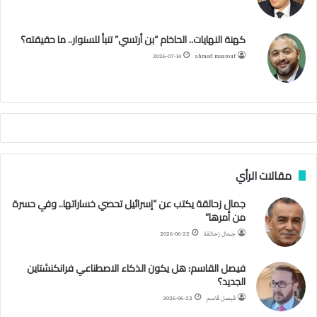
و
ر
و
ق
ر
ا
ج
ز
ك
ب
ر
ا
ب
كهنة النهايات.. الحاخام “بن أرتسي” تنبأ للسنوار.. ما حقيقته؟
ا
ئ
ا
م
2026-07-14
ahmed maarouf
ر
ي
م
ي
ص
ا
ب
ف
مقالات الرأي
ي
ا
جمال زحالقة يكتب عن “إسرائيل تحصي خساراتها.. وفي حسرة
ل
من أمرها”
أ
ر
جمال زحالقة
2026-06-22
ب
ط
فيصل القاسم: هل يكون الذكاء الاصطناعي فرانكنشتاين
ة
الجديد؟
ا
فيصل قاسم
2026-06-22
ل