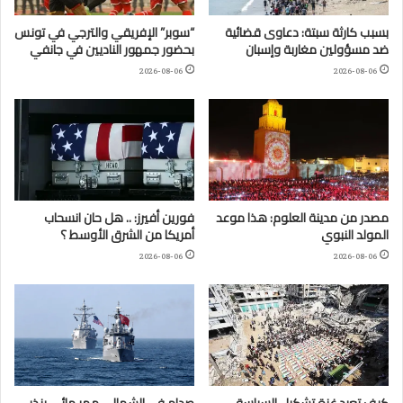
بسبب كارثة سبتة: دعاوى قضائية
“سوبر” الإفريقي والترجي في تونس
ضد مسؤولين مغاربة وإسبان
بحضور جمهور الناديين في جانفي
2026-08-06
2026-08-06
مصدر من مدينة العلوم: هذا موعد
فورين أفيرز: .. هل حان انسحاب
المولد النبوي
أمريكا من الشرق الأوسط ؟
2026-08-06
2026-08-06
كيف تعيد غزة تشكيل السياسة
صدام في الشمال.. ممر مائي ينذر