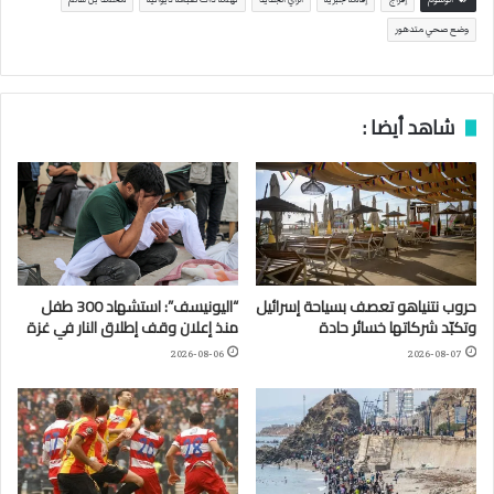
وضع صحي متدهور
شاهد أيضا :
حروب نتنياهو تعصف بسياحة إسرائيل
“اليونيسف”: استشهاد 300 طفل
وتكبّد شركاتها خسائر حادة
منذ إعلان وقف إطلاق النار في غزة
2026-08-06
2026-08-07