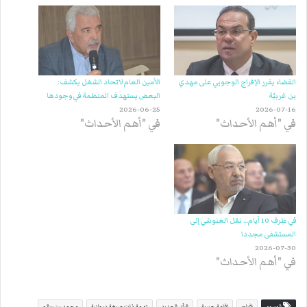
القضاء يقرر الإفراج الوجوبي على مهدي
الأمين العام لاتحاد الشغل يكشف:
بن غربيّة
البعض يستهدف المنظمة في وجودها
2026-06-25
2026-07-16
في "أهم الأحداث"
في "أهم الأحداث"
في ظرف 10 أيام… نقل الغنوشي إلى
المستشفى مجددا
2026-07-30
في "أهم الأحداث"
الوسوم
إفراج
إقامة جبرية
الرأي الجديد
تهمة ذات صبغة ديوانية
محمد بن سالم