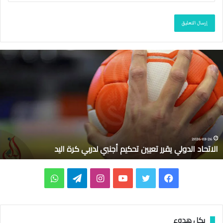
ا
ل
ا
ت
ح
ا
د
ا
ل
2026-03-26
الاتحاد الدولي يقرر تعيين تحكيم أجنبي لدربي كرة اليد
د
و
ل
ف
ت
ي
ا
ت
و
ي
ي
ي
و
و
ن
ي
ا
ق
ر
س
ي
ت
س
ل
ت
بكل هدوء
ر