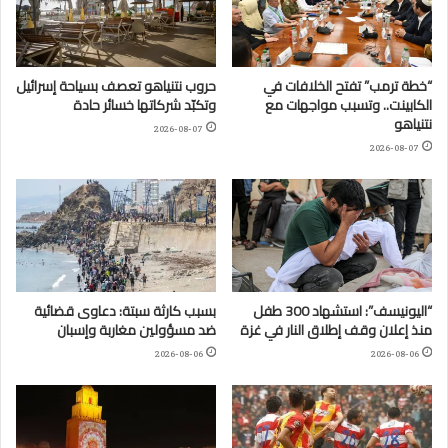
“خطة ترمب” تفتح الخلافات في
حروب نتنياهو تعصف بسياحة إسرائيل
الكابينت.. وتسبب مواجهات مع
وتكبّد شركاتها خسائر حادة
نتنياهو
2026-08-07
2026-08-07
“اليونيسف”: استشهاد 300 طفل
بسبب كارثة سبتة: دعاوى قضائية
منذ إعلان وقف إطلاق النار في غزة
ضد مسؤولين مغاربة وإسبان
2026-08-06
2026-08-06