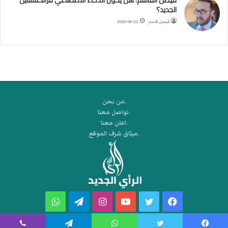
ر
الجديد؟
ة
فيصل قاسم
2026-06-22
ا
ل
ي
د
.من نحن
.تواصل معنا
.اعلن معنا
.ميثاق شرف الموقع
فيسبوك
تويتر
يوتيوب
انستقرام
تيلقرام
واتساب