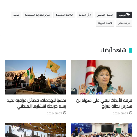
الوسوم
الجيش التونسي
الرأي الجديد
الولايات المتحدة
تعزيز القدرات العملياتية
تونس
عربات هامر
قاعدة العوينة
شاهد أيضا :
فرقة الأبحاث تبقي على سهام بن
تحسبا للهجمات: فصائل عراقية تعيد
سدرين بحالة سراح
رسم خريطة انتشارها الميداني
2026-08-07
2026-08-07