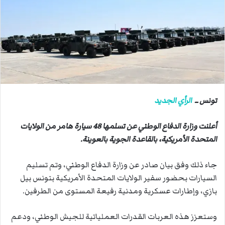
ب
ر
ي
د
ا
إ
ل
ك
ت
تونس ــ
الرأي الجديد
ر
و
أعلنت وزارة الدفاع الوطني عن تسلمها 48 سيارة هامر من الولايات
ن
المتحدة الأمريكية، بالقاعدة الجوية بالعوينة.
ي
ا
جاء ذلك وفق بيان صادر عن وزارة الدفاع الوطني، وتم تسليم
السيارات بحضور سفير الولايات المتحدة الأمريكية بتونس بيل
بازي، وإطارات عسكرية ومدنية رفيعة المستوى من الطرفين.
وستعزز هذه العربات القدرات العملياتية للجيش الوطني، ودعم