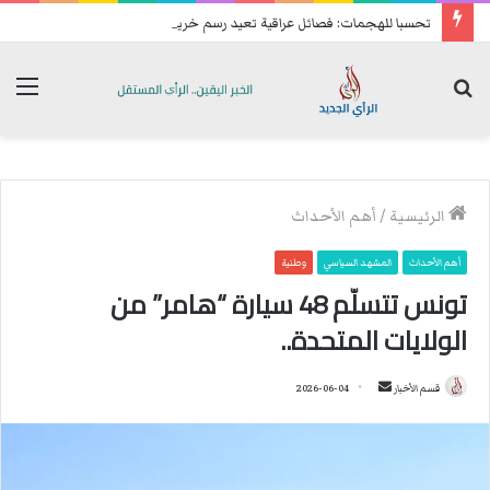
تحسبا للهجمات: فصائل عراقية تعيد رسم خريطة انتشارها الميداني
بحث
الق
عن
الرئيسية
/
أهم الأحداث
أهم الأحداث
المشهد السياسي
وطنية
تونس تتسلّم 48 سيارة “هامر” من
الولايات المتحدة..
قسم الأخبار
أ
2026-06-04
ر
س
ل