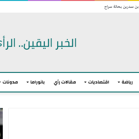
بن سدرين بحالة سراح
رياضة
اقتصاديات
مقالات رأي
بانوراما
مدونات
ت
ا
و
ن
ا
ت
ز
ه
ن
ى