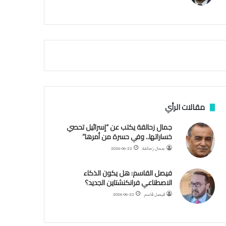
م
أ
ق
ص
ى
.
.
و
ش
ه
د
مقالات الرأي
ا
ء
جمال زحالقة يكتب عن “إسرائيل تحصي
ب
خساراتها.. وفي حسرة من أمرها”
ر
جمال زحالقة
2026-06-22
ص
ا
فيصل القاسم: هل يكون الذكاء
ص
الاصطناعي فرانكنشتاين الجديد؟
ا
ل
فيصل قاسم
2026-06-22
ا
ح