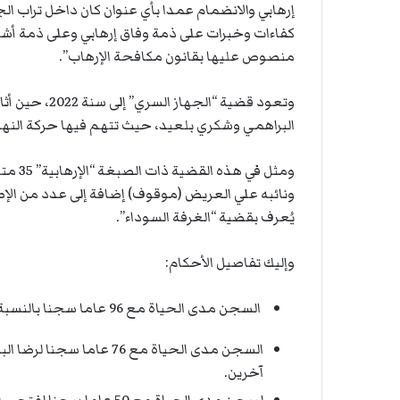
إرهابي والانضمام عمدا بأي عنوان كان داخل تراب الج
كفاءات وخبرات على ذمة وفاق إرهابي وعلى ذمة أشخا
منصوص عليها بقانون مكافحة الإرهاب”.
وتعود قضية “ا
البراهمي وشكري بلعيد، حيث تتهم فيها حركة النهضة 
ومثل ف
ونائبه علي العريض (موقوف) إضافة إلى عدد من الإ
يُعرف بقضية “الغرفة السوداء”.
وإليك تفاصيل الأحكام:
السجن مدى الحياة مع 96 عاما سجنا بالنسبة لمصطفى خذر.
السجن مدى الحياة مع 76 ع
آخرين.