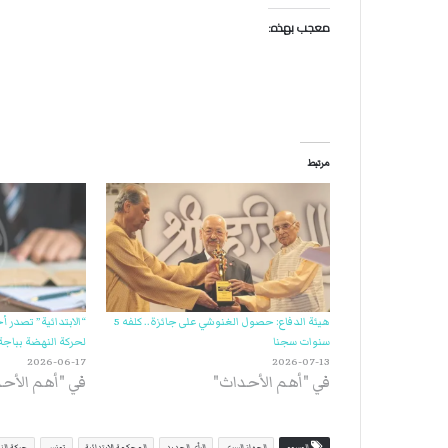
معجب بهذه:
مرتبط
هيئة الدفاع: حصول الغنوشي على جائزة.. كلفه 5
“الابتدائية” تصدر أ
سنوات سجنا
لحركة النهضة بباجة.
2026-06-17
2026-07-13
في "أهم الأحداث"
في "أهم الأح
الوسوم
الجهاز السري
الرأي الجديد
المحكمة الابتدائية
تونس
حركة ال