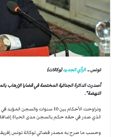
ي
ي
ة
ا
ا
ل
س
ف
ن
ف
ي
م
ض
تونس ــ
الرأي الجديد
(وكالات)
ي
ق
أصدرت الدائرة الجنائية المختصة في قضايا الإرهاب بال
ه
ر
النهضة”.
م
ز
وتراوحت الأحكام بين 10 سنوات وا
الذي صدر في حقه حكم بالسجن مدى الحياة إضافة إلى 30 سنة س
وحسب ما صرح به مصدر قضائي لوكالة تونس إفريقيا لل