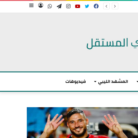
فيسبوك
تويتر
يوتيوب
انستقرام
تيلقرام
واتساب
تسجيل
إضافة
الدخول
عمود
جانبي
المشهد الليبي
فيديوهات
أ
ك
ث
ر
م