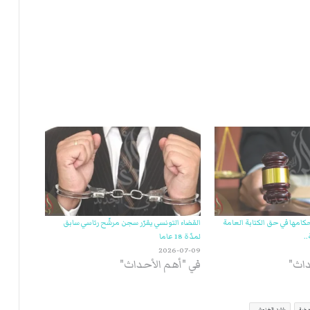
حكامها في حق الكتابة العامة
القضاء التونسي يقرّر سجن مرشّح رئاسي سابق
.
لمدّة 18 عاما
2026-07-09
داث"
في "أهم الأحداث"
نهضة
راشد الغنوشي