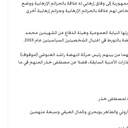
ي
ة
مهورية إلى وفاق إرهابي له علاقة بالجرائم الإرهابية ووضع
ا
ل
ص لهم علاقة بالجرائم الإرهابية وجرائم إرهابية أخرى
ر
ك
ب
ت
لجهاز السري” إلى سنة 2022، حين أثارتها النيابة العمومية وهيئة الدفاع عن الشهيدين محمد
ه
بالتورط في اغتيال الشخصيتين السياسيتين عام 2013.
ي هذه القضية ذات الصبغة “الإرهابية” 35 متهما من بينهم رئيس حركة النهضة راشد الغنوشي (موقوف)
طارات الأمنية السابقة، فضلا عن مصطفى خذر المتهم في ما
اما سجنا لرضا الباروني والطاهر بوبحري وكمال العيفي وسبعة متهمين