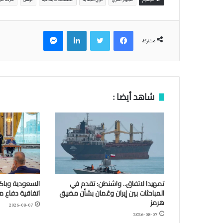
فيسبوك
تويتر
لينكدإن
ماسنجر
مشاركة
شاهد أيضا :
تمهيدا لاتفاق.. واشنطن: تقدم في
السعودية وباكس
المباحثات بين إيران وعُمان بشأن مضيق
اتفاقية دفاع 
هرمز
2026-08-07
2026-08-07