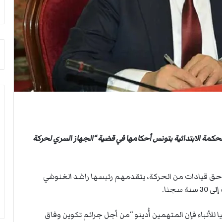
ث
ي
غ
ص
ي
ا
ا
ب
ب
ف
ر
ي
ئ
ا
ي
ل
س
أ
ا
ر
ل
ب
أ
ط
ر
ة
محكمة الابتدائية بتونس أحكامها في قضية “الجهاز السري لحركة
ك
ا
ا
ل
ن
م
ف
ت
لسجن المؤبد في حق قيادات من الحركة، يتقدمهم رئيسها راشد الغنوشي
ي
ق
جنا.
ل
ا
ي
ط
ب
ع
أنباء فإن المتهمين أُدينو “من أجل جرائم تكوين وفاق