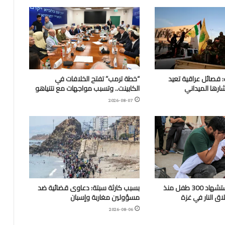
 فصائل عراقية تعيد
“خطة ترمب” تفتح الخلافات في
ارها الميداني
الكابينت.. وتسبب مواجهات مع نتنياهو
2026-08-07
“اليونيسف”: استشهاد 300 طفل منذ
بسبب كارثة سبتة: دعاوى قضائية ضد
ق النار في غزة
مسؤولين مغاربة وإسبان
2026-08-06