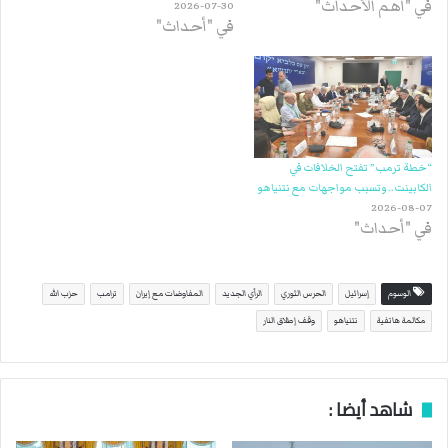
في "أهم الأحداث"
2026-07-30
في "أحداث"
“خطة ترمب” تفتح الخلافات في
الكابينت.. وتسبب مواجهات مع نتنياهو
2026-08-07
في "أحداث"
الوسوم
إسرائيل
الحرس الثوري
الرأي الجديد
المفاوضات مع إيران
ترامب
حزب الله
مكالمة هاتفية
نتنياهو
وقف إطلاق النار
شاهد أيضا :