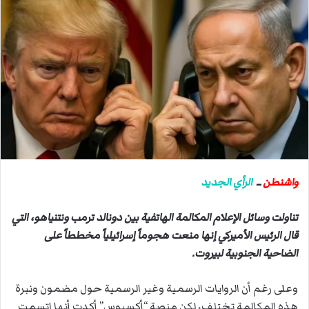
س
ل
ب
ر
ي
د
ا
إ
ل
ك
ت
واشنطن
ــ
الرأي الجديد
ر
و
تناولت وسائل الإعلام المكالمة الهاتفية بين دونالد ترمب ونتنياهو، التي
ن
قال الرئيس الأميركي إنها منعت هجوماً إسرائيلياً مخططاً على
ي
الضاحية الجنوبية لبيروت.
ا
وعلى رغم أن الروايات الرسمية وغير الرسمية حول مضمون ونبرة
هذه المكالمة تختلف، لكن منصة “أكسيوس” أكدت أنها اتسمت