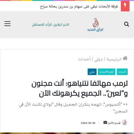
تحسبا للهجمات: فصائل عراقية تعيد رسم خريطة انتشارها الميداني
بحث
الق
عن
الرئيسية
/
دولي
/
أحداث
أحداث
أهم الأحداث
دولي
ترمب مهاتفا نتنياهو: أنت مجنون
و”لعين”.. الجميع يكرهونك الآن
++ "أكسيوس": اتهمه بنكران الجميل وقال "لولاي لكنت الآن في
السجن"
قسم الأخبار
أ
2026-06-02
ر