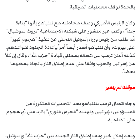
بالحدة لوقف العمليات المرتقبة.
وكان الرئيس الأميركي وصف محادثته مع نتنياهو بأنها “بناءة
جداً”، وكتب عبر منشور على شبكته الاجتماعية “تروث سوشيال”
أنه طلب من رئيس وزراء إسرائيل التخلي عن تنفيذ “هجوم كبير”
على بيروت، وأن نتنياهو أصدر أيضاً أمراً بإعادة الجنود لقواعدهم.
كذلك أعلن ترمب عن اتصاله بممثلي قيادة “حزب الله”، وقال إن كلاً
من إسرائيل والحزب وافقا على عدم إطلاق النار باتجاه بعضهما
بعضاً.
موقفنا لم يتغير
وجاء اتصال ترمب بنتنياهو بعد التحذيرات المتكررة من
المسؤولين الإيرانيين وتهديد “الحرس الثوري” بالرد على أي هجوم
على الضاحية.
وبعد إعلان خبر وقف إطلاق النار الجديد بين “حزب الله” وإسرائيل،