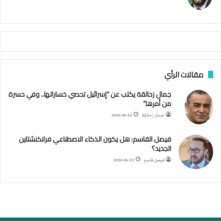
ر
ي
م
ي
ص
ا
ب
ف
مقالات الرأي
ي
ا
جمال زحالقة يكتب عن “إسرائيل تحصي خساراتها.. وفي حسرة
ل
من أمرها”
أ
ر
جمال زحالقة
2026-06-22
ب
ط
فيصل القاسم: هل يكون الذكاء الاصطناعي فرانكنشتاين
ة
الجديد؟
ا
فيصل قاسم
2026-06-22
ل
م
ت
ق
ا
ط