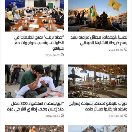
تحسبا للهجمات: فصائل عراقية تعيد
“خطة ترمب” تفتح الخلافات في
رسم خريطة انتشارها الميداني
الكابينت.. وتسبب مواجهات مع
نتنياهو
2026-08-07
2026-08-07
حروب نتنياهو تعصف بسياحة إسرائيل
“اليونيسف”: استشهاد 300 طفل
وتكبّد شركاتها خسائر حادة
منذ إعلان وقف إطلاق النار في غزة
2026-08-06
2026-08-07