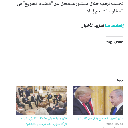
تحدث ترمب خلال منشور منفصل عن “التقدم السريع” في
المفاوضات مع إيران.
إضغط هنا
لمزيد الأخبار
معجب بهذه:
مرتبط
منير شفيق: الجميع ينال من نتنياهو..
فتور بروتوكولي وخلاف تكتيكي.. كيف
2026-06-24
قرأت طهران لقاء ترمب ونتنياهو؟