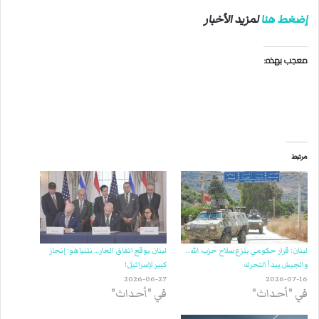
إضغط هنا
لمزيد الأخبار
معجب بهذه:
مرتبط
لبنان: قرار حكومي بنزع سلاح حزب الله..
لبنان يوقع اتفاق العار… نتنياهو: إنجاز
والجيش يبدأ التحرك
كبير لإسرائيل!
2026-06-27
2026-07-16
في "أحداث"
في "أحداث"