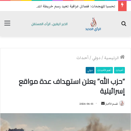
تحسبا للهجمات: فصائل عراقية تعيد رسم خريطة انتشارها الميداني
بحث
الق
عن
الرئيسية
/
دولي
/
أحداث
أحداث
أهم الأحداث
دولي
“حزب الله” يعلن استهداف عدة مواقع
إسرائيلية
قسم الأخبار
أ
2026-06-01
ر
س
ل