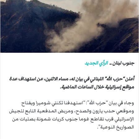
ب
ر
ي
د
ا
إ
ل
ك
ت
جنوب لبنان ــ
الرأي الجديد
ر
و
أعلن “حزب الله” اللبناني في بيان له، مساء الاثنين، عن استهداف عدة
ن
مواقع إسرائيلية خلال الساعات الماضية.
ي
ا
وجاء في بيان “حزب الله”: “استهدفنا ثكنتي شوميرا ويفتاح
وموقعي حدب يارون والصدح، ومربض المدفعية التابع للجيش
الإسرائيلي قرب تقاطع غوما جنوب كريات شمونة‏ بصليات من
الصواريخ النوعية”.