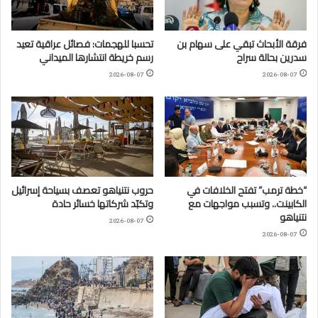
فرقة الأبحاث تبقي على سهام بن
تحسبا للهجمات: فصائل عراقية تعيد
سدرين بحالة سراح
رسم خريطة انتشارها الميداني
2026-08-07
2026-08-07
“خطة ترمب” تفتح الخلافات في
حروب نتنياهو تعصف بسياحة إسرائيل
الكابينت.. وتسبب مواجهات مع
وتكبّد شركاتها خسائر حادة
نتنياهو
2026-08-07
2026-08-07