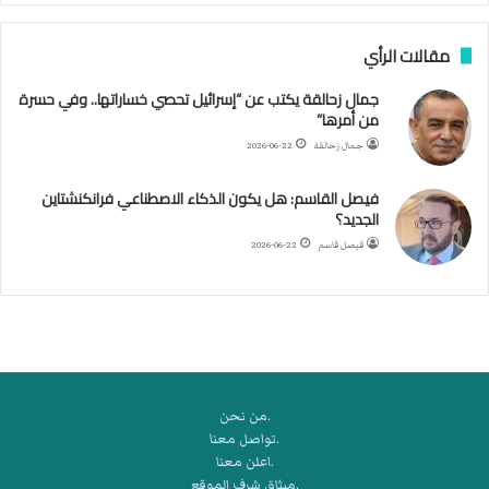
ن
ب
مقالات الرأي
ي
ل
جمال زحالقة يكتب عن “إسرائيل تحصي خساراتها.. وفي حسرة
د
من أمرها”
ر
ب
جمال زحالقة
2026-06-22
ي
ك
فيصل القاسم: هل يكون الذكاء الاصطناعي فرانكنشتاين
ر
الجديد؟
ة
فيصل قاسم
2026-06-22
ا
ل
ي
د
.من نحن
.تواصل معنا
.اعلن معنا
.ميثاق شرف الموقع