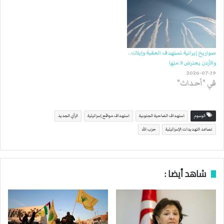
صواريخ إيرانية تستهدف العقبة وإيلات..
والأردن يعترض 3 منها
2026-07-19
في "أحداث"
الوسوم
استهداف الضاحية الجنوبية
استهداف مواقع إسرائيلية
الرأي الجديد
تصاعد التهديدات الإسرائيلية
حزب الله
شاهد أيضا :