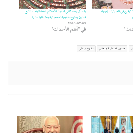
ترفيع في الجرايات إجراء
يتعلّق بمعطّلي تنفيذ الأحكام القضائية: مقترح
ر
قانون يطرح عقوبات سجنية وخطايا مالية
2026-07-09
داث"
في "أهم الأحداث"
ل
صندوق الضمان الاجتماعي
مقترح برلماني