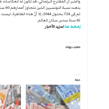
واعتبر أن المقترح البرلماني، قد تكون له انعكاسات 
ثم إلى 24٪ بحلول 2044، إلا أنّ ه
65 سنة سدس سكان العالم.
إضغط هنا
لمزيد الأخبار
معجب بهذه:
مرتبط