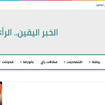
 اتفاقية دفاع مشترك
رياضة
اقتصاديات
مقالات رأي
بانوراما
مدونات
ا
م
ل
ا
ا
ك
ت
ر
ح
و