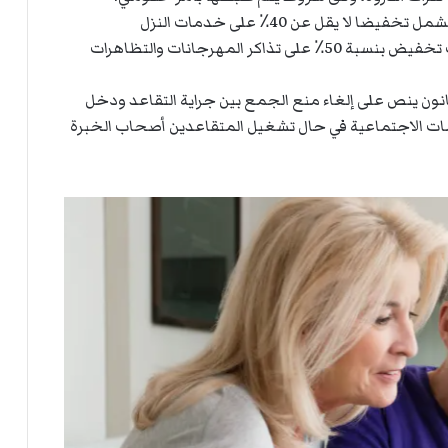
كما ينص المقترح على تخفيضات سياحية وثقافية تشمل تخفيضا لا يقل عن 40٪ على خدمات النزل
والمؤسسات السياحية خارج فترات الذروة، إلى جانب تخفيض بنسبة 50٪ على تذاكر المهرجانات والتظاهرات
ن ينص على إلغاء منع الجمع بين جراية التقاعد ودخل
المشغل من 30٪ من المساهمات الاجتماعية في حال تشغيل المتقاعدين أصحاب الخبرة