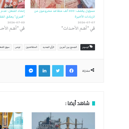
مسؤول يكشف: 200 ألف متقاعد محرومون من
إتحاد الشغل: عدم ال
الزيادات الأخيرة
“قسري” يعمّق الفق
2026-07-03
2026-07-07
في "أهم الأحداث"
في "أهم الأح
الوسوم
الجمع بين أجرين
الرأي الجديد
المتقاعدون
تونس
سوق الشغ
فيسبوك
تويتر
لينكدإن
ماسنجر
مشاركة
شاهد أيضا :