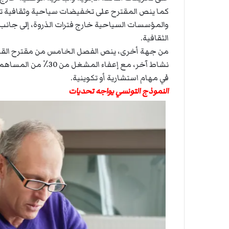
ت
ل
ا
ل
الثقافية.
من جهة أخرى، ينص الفصل الخامس من مقترح القانو
نشاط آخر، مع إعفاء 
في مهام استشارية أو تكوينية.
النموذج التونسي يواجه تحديات