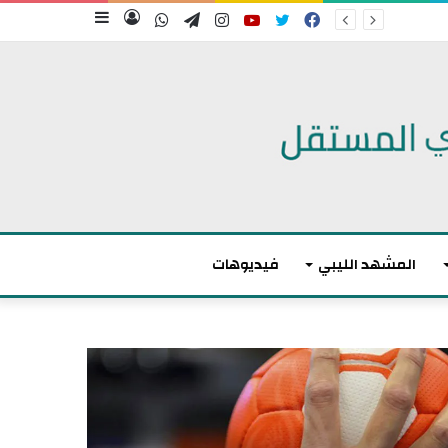
فيسبوك
تويتر
يوتيوب
انستقرام
تيلقرام
واتساب
تسجيل
إضافة
الدخول
عمود
جانبي
المشهد الليبي
فيديوهات
ت
و
ا
ز
ن