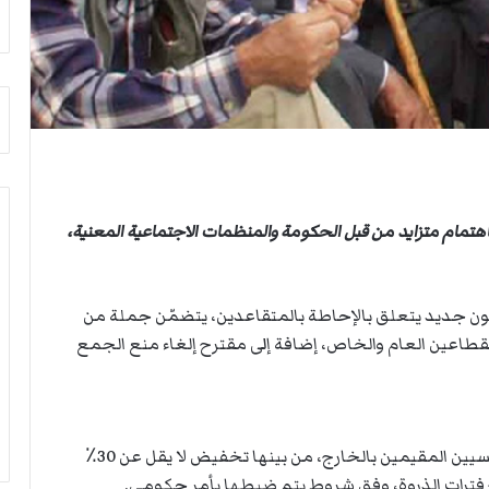
م
ي
أ
ة
ج
ا
ن
ل
ب
س
ي
ف
ل
ن
د
ف
ر
ي
ب
م
هتمام متزايد من قبل الحكومة والمنظمات الاجتماعية المعنية،
ي
ض
ك
ي
ر
ق
ة
ه
انون جديد يتعلق بالإحاطة بالمتقاعدين، يتضمّن جملة من
ا
ر
لقطاعين العام والخاص، إضافة إلى مقترح إلغاء منع الجمع
ل
م
ي
ز
د
ويتضمن المشروع، إجراءات لفائدة المتقاعدين التونسيين المقيمين بالخارج، من بينها تخفيض لا يقل عن 30٪
ج فترات الذروة، وفق شروط يتم ضبطها بأمر حكومي.