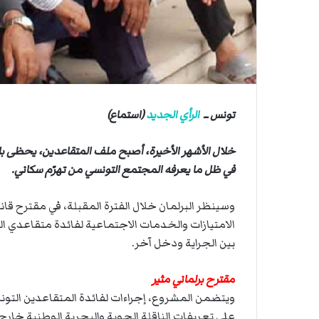
ي
أ
ق
ا
ص
ى
.
.
و
ش
تونس ــ
الرأي الجديد
(استماع)
ه
د
خلال الأشهر الأخيرة، أصبح ملف المتقاعدين، يحظى با
ا
في ظل ما يعرفه المجتمع التونسي من تهرّم سكاني.
ء
ب
ر
وسينظر البرلمان خلال الفترة المقبلة، في مقترح ق
ص
الامتيازات والخدمات الاجتماعية لفائدة متقاعدي ا
ا
بين الجراية ودخل آخر.
ص
ا
ل
مقترح برلماني مثير
ا
ح
على تعريفات الناقلة الجوية والبحرية الوطنية خار