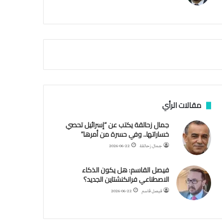
م
ث
غ
ي
ا
ب
ر
ئ
ي
س
ا
مقالات الرأي
ل
أ
جمال زحالقة يكتب عن “إسرائيل تحصي
ر
خساراتها.. وفي حسرة من أمرها”
ك
جمال زحالقة
2026-06-22
ا
ن
فيصل القاسم: هل يكون الذكاء
ف
الاصطناعي فرانكنشتاين الجديد؟
ي
ل
فيصل قاسم
2026-06-22
ي
ب