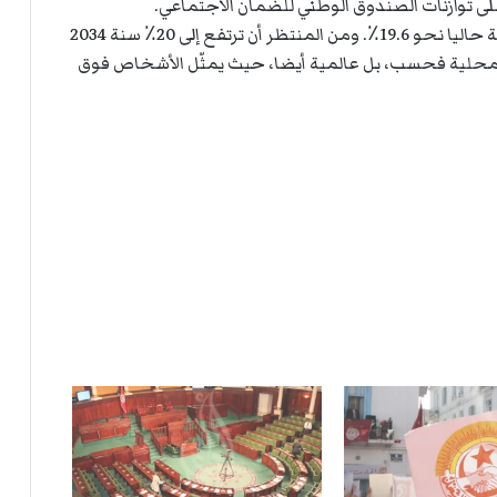
على توازنات الصندوق الوطني للضمان الاجتماعي.
بلغت نسبة التونسيين الذين تتجاوز أعمارهم 60 سنة حاليا نحو 19.6٪. ومن المنتظر أن ترتفع إلى 20٪ سنة 2034
ذه الظاهرة، ليست محلية فحسب، بل عالمية أيضا، حيث يمثّل الأشخاص فوق