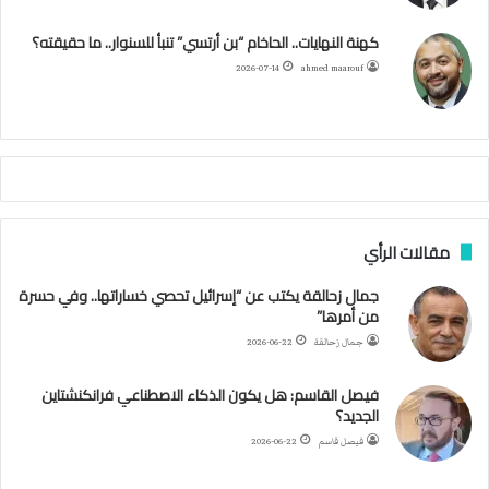
ن
ك
ب
ر
ا
ب
كهنة النهايات.. الحاخام “بن أرتسي” تنبأ للسنوار.. ما حقيقته؟
ت
ح
ا
م
2026-07-14
ahmed maarouf
ك
ي
م
م
أ
ج
ن
ب
مقالات الرأي
ي
ل
جمال زحالقة يكتب عن “إسرائيل تحصي خساراتها.. وفي حسرة
د
من أمرها”
ر
ب
جمال زحالقة
2026-06-22
ي
ك
فيصل القاسم: هل يكون الذكاء الاصطناعي فرانكنشتاين
ر
الجديد؟
ة
فيصل قاسم
2026-06-22
ا
ل