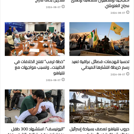
احتجاجية بإسطنبول للمطالبة بإطلاق
سدرين بحالة سراح
سراح الغنوشي
2026-08-07
2026-08-07
تحسبا للهجمات: فصائل عراقية تعيد
“خطة ترمب” تفتح الخلافات في
رسم خريطة انتشارها الميداني
الكابينت.. وتسبب مواجهات مع
نتنياهو
2026-08-07
2026-08-07
حروب نتنياهو تعصف بسياحة إسرائيل
“اليونيسف”: استشهاد 300 طفل