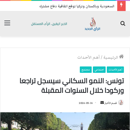
السعودية وباكستان وتركيا توقع اتفاقية دفاع مشترك
بحث
الق
عن
الرئيسية
/
أهم الأحداث
أهم الأحداث
اجتماعي
مجتمع
تونس: النمو السكاني سيسجل تراجعا
وركودا خلال السنوات المقبلة
قسم الأخبار
أ
2026-05-16
ر
س
ل