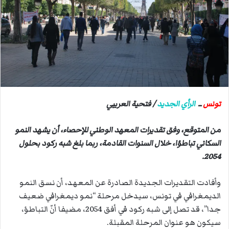
ب
ر
ي
د
ا
إ
ل
ك
ت
تونس
ــ
الرأي الجديد
/ فتحية العريبي
ر
و
من المتوقع، وفق تقديرات المعهد الوطني للإحصاء، أن يشهد النمو
ن
السكاني تباطؤا، خلال السنوات القادمة، ربما بلغ شبه ركود بحلول
ي
2054.
ا
وأفادت التقديرات الجديدة الصادرة عن المعهد، أن نسق النمو
الديمغرافي في تونس، سيدخل مرحلة “نمو ديمغرافي ضعيف
جدا”، قد تصل إلى شبه ركود في أفق 2054، مضيفا أنّ التباطؤ،
سيكون هو عنوان المرحلة المقبلة.