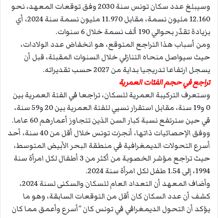
وسيبلغ عدد سكان تونس سنة 2030 وفق توقعات المعهد، نحو
12.160 مليون نسمة، مقابل 11.970 مليون نسمة سنة 2024، أي
بزيادة تقدّر بحوالي 190 ألف نسمة خلال 6 سنوات.
ومن أسباب هذا التراجع المتوقع، هو انخفاض عدد الولادات،
حيث سيواصل منحاه التنازلي خلال السنوات المقبلة، قبل أن
يسجل ارتفاعا تدريجيا بداية من 2027 حسب تقديراته.
تراجع في حجم الفئات العمرية
وستعرف التركيبة العمرية للسكان، تراجعا في الفئة العمرية بين
0 و19 سنة، مقابل استقرار نسبي للفئة العمرية بين 20 و59 سنة،
في حين سترتفع نسبة كبار السن الذين تتجاوز أعمارهم 60 عاما.
ووفق الإحصائيات ذاتها، أنجزت تونس خلال أقل من 40 سنة، أحد
أسرع التحولات الديمغرافية في منطقة البحر الأبيض المتوسط،
حيث تراجع مؤشر الخصوبة من أكثر من 3 أطفال لكل امرأة سنة
1994، إلى 1.54 طفل لكل امرأة سنة 2024.
وأضاف المعهد أن التعداد العام للسكان والسكنى لسنة 2024،
كشف أن عدد السكان كان أقل من التوقعات السابقة، وهو ما
يؤكد أن التحول الديمغرافي في تونس كان “أسرع وأعمق مما كان