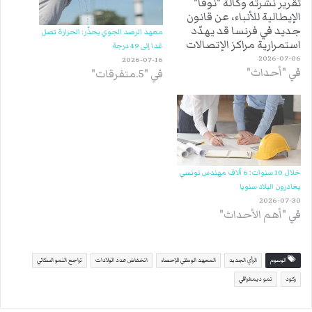
تقرير نشرته وكالة "نوفا"
الإيطالية للأنباء، عن قانون
جديد في فرنسا قد يهدّد
معهد الرصد الجوي يحذّر: الحرارة تصل
استمرارية مراكز الإتصالات
غدا إلى 49 درجة
الأجنبية، والمتخصّصة في
2026-07-06
2026-07-16
في "أحداث"
التسويق عبر الهاتف،
في "5.متفرقات"
المتمركزة في تونس.
وحسب ما أوردته الوكالة
الإيطالية، فإن القانون
الجديد الذي سيدخل حيز
التنفيذ في أوت القادم،
يعمل على مكافحة ما
يعرف…
خلال 10 سنوات: 6 آلاف مهندس تونسي
يغادرون البلاد سنويا
2026-07-30
في "أهم الأحداث"
الوسوم
الرأي الجديد
المعهد الوطني للإحصاء
انخفاض عدد الولادات
تراجع النمو السكاني
ركود
نمو ديمغرافي