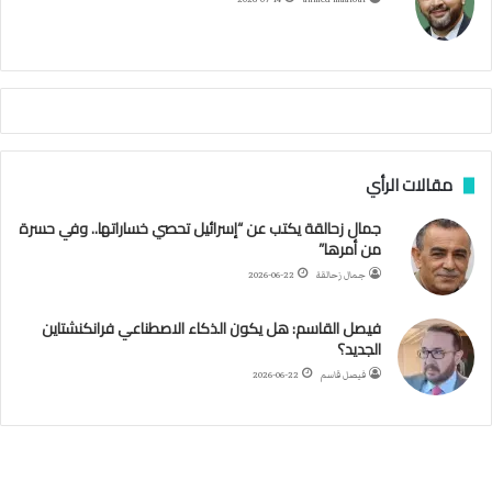
ا
م
ك
ي
م
م
أ
ج
ن
ب
مقالات الرأي
ي
ل
جمال زحالقة يكتب عن “إسرائيل تحصي خساراتها.. وفي حسرة
د
من أمرها”
ر
ب
جمال زحالقة
2026-06-22
ي
ك
فيصل القاسم: هل يكون الذكاء الاصطناعي فرانكنشتاين
ر
الجديد؟
ة
فيصل قاسم
2026-06-22
ا
ل
ي
د