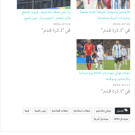
الأرجنتين وأنجلترا: شرطة أتلانتا تستعدّ
ردا على خطة إنفانتينو.. أوروبا تقاطع
بإجراءات أمنية استثنائية
كأس العالم: “المونديال” ليس للبيع
2026-07-31
2026-07-15
في "1.كرة قدم"
في "1.كرة قدم"
موعد نهائي مونديال 2026 بين إسبانيا
والأرجنتين وتوقيته
2026-07-17
في "1.كرة قدم"
الوسوم
جياني إنفانتينو
حفلات استثنائية
حفلات افتتاحية
رئيس الفيفا
فيفا
مونديال 2026
مونديال أمريكا