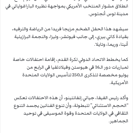
انطلاق مشوار المنتخب الأمريكي بمواجهة نظيره الباراغواياني في
مدينة لوس أنجلوس.
سيشهد هذا الحفل الضخم مزيجا فريدا من الرياضة والترفيه،
بقيادة كاتي بيري، إلى جانب فيوتشر، وليزا، والنجمة البرازيلية
أنيتا، وريما، وتايلا.
كما يخطط الاتحاد الدولي لكرة القدم، إقامة احتفالات خاصة
لمباريات دور الـ16 في هيوستن وفيلادلفيا في الرابع من
يوليو مخصصة للذكرى الـ250 لتأسيس الولايات المتحدة
الأمريكية.
وأكد رئيس الفيفا، جياني إنفانتينو، أن هذه الاحتفالات تعكس
“الحجم الاستثنائي” للبطولة، وأن تنوع الفنانين يجسد التنوع
الثقافي في الولايات المتحدة وقوة الموسيقى في توحيد
الجماهير.