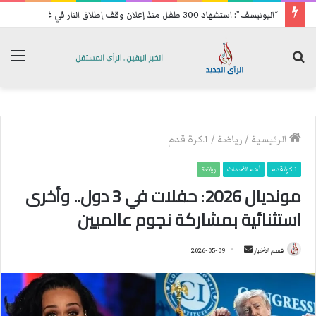
“اليونيسف”: استشهاد 300 طفل منذ إعلان وقف إطلاق النار في غزة
بحث
الق
عن
الرئيسية
/
رياضة
/
1.كرة قدم
1.كرة قدم
أهم الأحداث
رياضة
مونديال 2026: حفلات في 3 دول.. وأخرى
استثنائية بمشاركة نجوم عالميين
قسم الأخبار
أ
2026-05-09
ر
س
ل