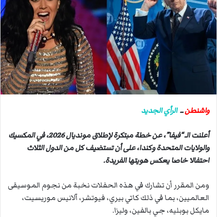
ب
ر
ي
د
ا
إ
ل
ك
ت
ر
واشنطن
ــ
الرأي الجديد
و
ن
أعلنت الـ “فيفا”، عن خطة مبتكرة لإطلاق مونديال 2026، في المكسيك
ي
والولايات المتحدة وكندا، على أن تستضيف كل من الدول الثلاث
ا
احتفالا خاصا يعكس هويتها الفريدة.
ومن المقرر أن تشارك في هذه الحفلات نخبة من نجوم الموسيقى
العالميين، بما في ذلك كاتي بيري، فيوتشر، آلانيس موريسيت،
مايكل بوبليه، جي بالفين، وليزا.