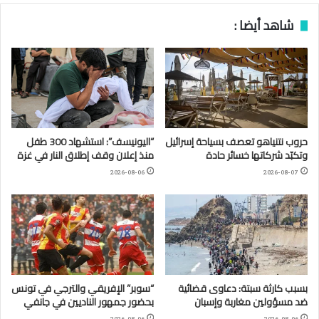
شاهد أيضا :
حروب نتنياهو تعصف بسياحة إسرائيل
“اليونيسف”: استشهاد 300 طفل
وتكبّد شركاتها خسائر حادة
منذ إعلان وقف إطلاق النار في غزة
2026-08-06
2026-08-07
بسبب كارثة سبتة: دعاوى قضائية
“سوبر” الإفريقي والترجي في تونس
ضد مسؤولين مغاربة وإسبان
بحضور جمهور الناديين في جانفي
2026-08-06
2026-08-06